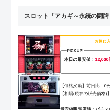
スロット「アカギ～永続の闘牌
お気に
PICKUP!
本日の最安値：
12,00
【価格変動】前日比：0円 
【相場(現在の販売価格)】12
最安値販売店舗：パチス