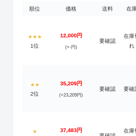
順位
価格
送料
在
12,000円
在庫
要確認
1位
れ
(+-円)
35,209円
要確認
要確
2位
(+23,209円)
37,483円
在庫
要確認