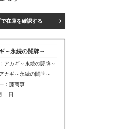
プで在庫を確認する
ギ～永続の闘牌～
：アカギ～永続の闘牌～
アカギ～永続の闘牌～
ー：藤商事
 – 日