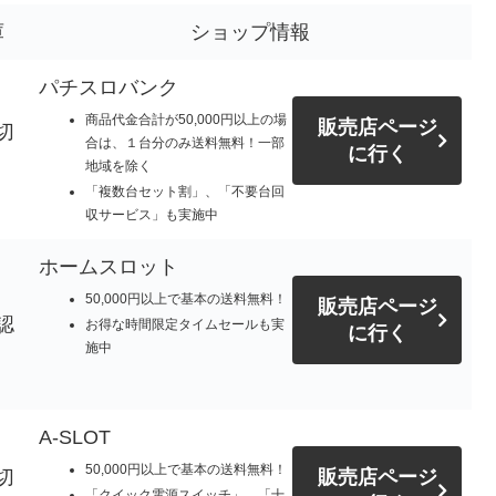
庫
ショップ情報
パチスロバンク
商品代金合計が50,000円以上の場
販売店ページ
切
合は、１台分のみ送料無料！一部
に行く
地域を除く
「複数台セット割」、「不要台回
収サービス」も実施中
ホームスロット
50,000円以上で基本の送料無料！
販売店ページ
認
お得な時間限定タイムセールも実
に行く
施中
A-SLOT
50,000円以上で基本の送料無料！
切
販売店ページ
「クイック電源スイッチ」、「十