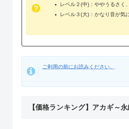
レベル２(中)：ややうるさく
レベル３(大)：かなり音が
ご利用の前にお読みください。
【価格ランキング】アカギ～永