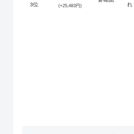
3位
れ
(+25,483円)