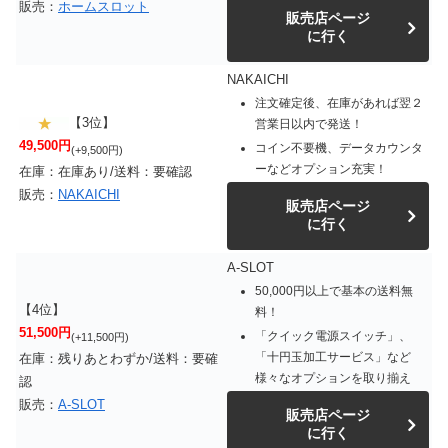
販売：
ホームスロット
販売店ページ
に行く
NAKAICHI
注文確定後、在庫があれば翌２
【3位】
営業日以内で発送！
49,500円
コイン不要機、データカウンタ
(+9,500円)
ーなどオプション充実！
在庫：在庫あり/送料：要確認
販売：
NAKAICHI
販売店ページ
に行く
A-SLOT
50,000円以上で基本の送料無
【4位】
料！
51,500円
「クイック電源スイッチ」、
(+11,500円)
「十円玉加工サービス」など
在庫：残りあとわずか/送料：要確
様々なオプションを取り揃え
認
販売：
A-SLOT
販売店ページ
に行く