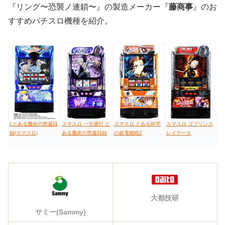
『リング〜恐襲ノ連鎖〜』の製造メーカー『
藤商事
』のお
すすめパチスロ機種を紹介。
スマスロ 一方通行 と
スマスロ とある科学
Lとある魔術の禁書目
スマスロ ゴブリンス
ある魔術の禁書目録
の超電磁砲2
録(スマスロ)
レイヤーⅡ
大都技研
サミー(Sammy)