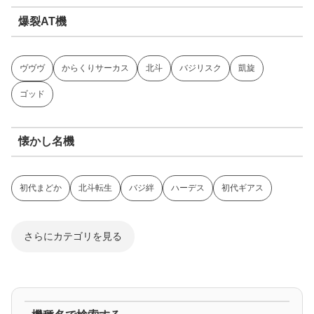
爆裂AT機
ヴヴヴ
からくりサーカス
北斗
バジリスク
凱旋
ゴッド
懐かし名機
初代まどか
北斗転生
バジ絆
ハーデス
初代ギアス
さらにカテゴリを見る
ジャグラー系