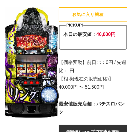
お気に入り機種
(追加済)
PICKUP!
本日の最安値：
40,000円
【価格変動】前日比：0円 / 先週
比：-円
【相場(現在の販売価格)】
40,000円 〜 51,500円
最安値販売店舗：パチスロバン
ク
最安値ショップで在庫を確認