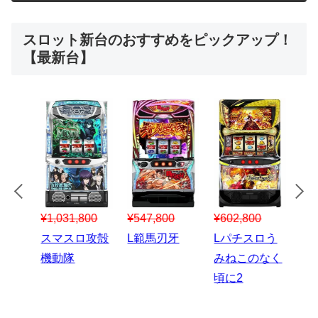
スロット新台のおすすめをピックアップ！
【最新台】
¥547,800
¥150,000
00
¥1,867,800
¥3
スマスロハナ
スマスロ秘宝
スロう
Lパチスロ 炎
ス
ビ
伝
のなく
炎ノ消防隊2
6