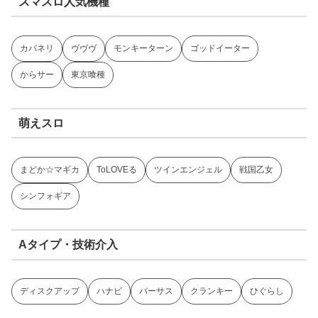
スマスロ人気機種
カバネリ
ヴヴヴ
モンキーターン
ゴッドイーター
からサー
東京喰種
萌えスロ
まどか☆マギカ
ToLOVEる
ツインエンジェル
戦国乙女
シンフォギア
Aタイプ・技術介入
ディスクアップ
ハナビ
バーサス
クランキー
ひぐらし