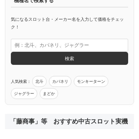
機種名で検索する
マイジャグ
ファンキー
アイム
ゴージャグ
ハッピー
気になるスロット台・メーカー名を入力して価格をチェッ
アニメタイアップ
ク！
エヴァ
コードギアス
化物語
炎炎ノ消防隊
ガンダム
検索
ゲーム原作
人気検索：
北斗
カバネリ
モンキーターン
モンハン
バイオ
ペルソナ
ゴッドイーター
鉄拳
ジャグラー
まどか
低価格おすすめ
「藤商事」等 おすすめ中古スロット実機
値下げ台
ディスクアップ
エウレカ
新鬼武者
ひぐらし