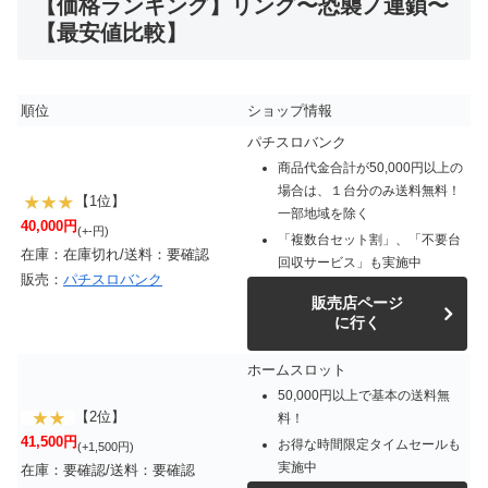
【価格ランキング】リング〜恐襲ノ連鎖〜
【最安値比較】
順位
ショップ情報
パチスロバンク
商品代金合計が50,000円以上の
場合は、１台分のみ送料無料！
【1位】
一部地域を除く
40,000円
(+-円)
「複数台セット割」、「不要台
在庫：在庫切れ/送料：要確認
回収サービス」も実施中
販売：
パチスロバンク
販売店ページ
に行く
ホームスロット
50,000円以上で基本の送料無
【2位】
料！
41,500円
お得な時間限定タイムセールも
(+1,500円)
実施中
在庫：要確認/送料：要確認