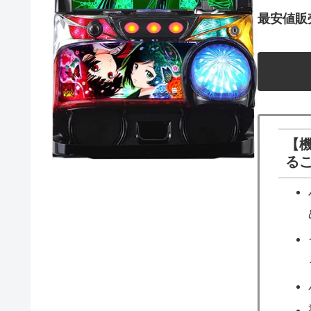
最安値販
【
る