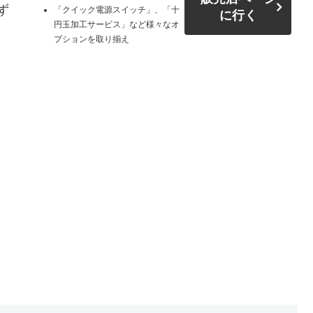
ず
「クイック電源スイッチ」、「十
に行く
円玉加工サービス」など様々なオ
プションを取り揃え