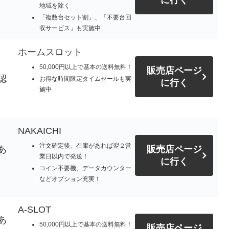
に行く
地域を除く
「複数台セット割」、「不要台回
収サービス」も実施中
ホームスロット
50,000円以上で基本の送料無料！
販売店ページ
認
お得な時間限定タイムセールも実
に行く
施中
NAKAICHI
注文確定後、在庫があれば翌２営
あ
販売店ページ
業日以内で発送！
に行く
コイン不要機、データカウンター
などオプション充実！
A-SLOT
あ
50,000円以上で基本の送料無料！
販売店ページ