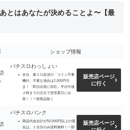
〜あとはあなたが決めることよ〜【最
庫
ショップ情報
パチスロわっしょい
切
全台、家スロ必須の「コイン不要
販売店ページ
機付」不要な場合は2,000円引
で
に行く
き！「即日出荷に対応」平日午後
。
２時までの注文で翌営業日に出
荷！！一部商品除く
パチスロバンク
商品代金合計が50,000円以上の場
販売店ページ
切
合は、１台分のみ送料無料！一部