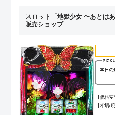
スロット「地獄少女 〜あとは
販売ショップ
PICKU
本日の
【価格変動
【相場(現在