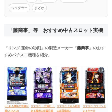
モンハン
バイオ
ペルソナ
ゴッドイーター
鉄拳
ジャグラー
まどか
低価格おすすめ
「藤商事」等 おすすめ中古スロット実機
値下げ台
ディスクアップ
エウレカ
新鬼武者
ひぐらし
『リング 運命の秒刻』の製造メーカー『
藤商事
』のおす
すめパチスロ機種を紹介。
スマスロ 一方通行 と
スマスロ とある科学
Lとある魔術の禁書目
スマスロ ゴブリンス
ある魔術の禁書目録
の超電磁砲2
録(スマスロ)
レイヤーⅡ