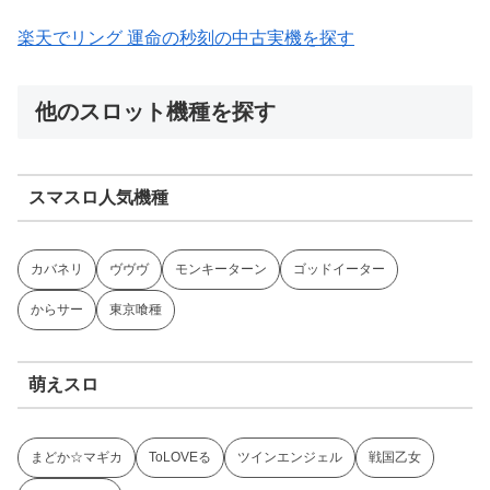
楽天でリング 運命の秒刻の中古実機を探す
他のスロット機種を探す
スマスロ人気機種
カバネリ
ヴヴヴ
モンキーターン
ゴッドイーター
からサー
東京喰種
萌えスロ
まどか☆マギカ
ToLOVEる
ツインエンジェル
戦国乙女