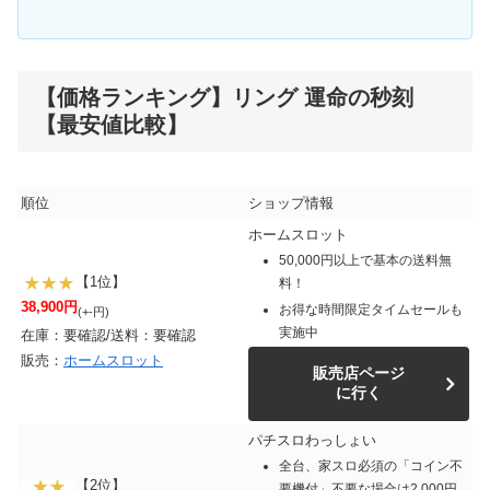
【価格ランキング】リング 運命の秒刻
【最安値比較】
順位
ショップ情報
ホームスロット
50,000円以上で基本の送料無
【1位】
料！
38,900円
お得な時間限定タイムセールも
(+-円)
実施中
在庫：要確認/送料：要確認
販売：
ホームスロット
販売店ページ
に行く
パチスロわっしょい
全台、家スロ必須の「コイン不
【2位】
要機付」不要な場合は2,000円