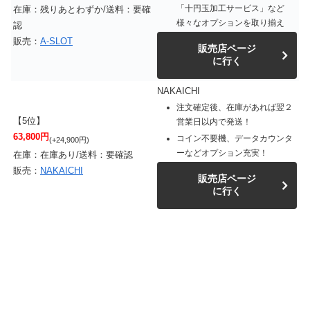
「十円玉加工サービス」など
在庫：残りあとわずか/送料：要確
様々なオプションを取り揃え
認
販売：
A-SLOT
販売店ページ
に行く
NAKAICHI
注文確定後、在庫があれば翌２
【5位】
営業日以内で発送！
63,800円
コイン不要機、データカウンタ
(+24,900円)
ーなどオプション充実！
在庫：在庫あり/送料：要確認
販売：
NAKAICHI
販売店ページ
に行く