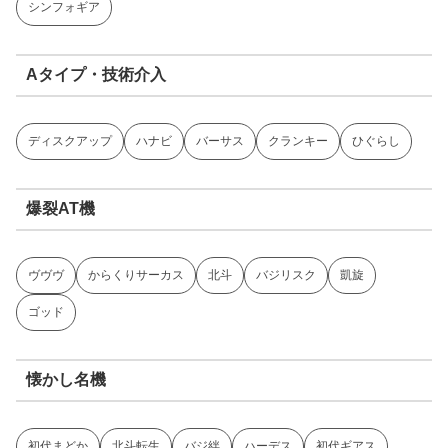
シンフォギア
Aタイプ・技術介入
ディスクアップ
ハナビ
バーサス
クランキー
ひぐらし
爆裂AT機
ヴヴヴ
からくりサーカス
北斗
バジリスク
凱旋
ゴッド
懐かし名機
初代まどか
北斗転生
バジ絆
ハーデス
初代ギアス