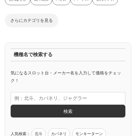
さらにカテゴリを見る
ジャグラー系
機種名で検索する
マイジャグ
ファンキー
アイム
ゴージャグ
ハッピー
気になるスロット台・メーカー名を入力して価格をチェッ
アニメタイアップ
ク！
エヴァ
コードギアス
化物語
炎炎ノ消防隊
ガンダム
検索
ゲーム原作
人気検索：
北斗
カバネリ
モンキーターン