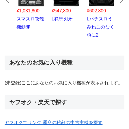
¥547,800
¥150,000
00
¥1,867,800
¥3
スマスロハナ
スマスロ秘宝
スロう
Lパチスロ 炎
ス
ビ
伝
のなく
炎ノ消防隊2
6
あなたのお気に入り機種
(未登録)ここにあなたのお気に入り機種が表示されます。
ヤフオク・楽天で探す
ヤフオクでリング 運命の秒刻の中古実機を探す