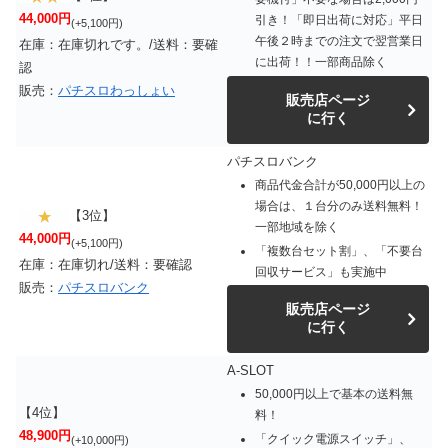
44,000円
引き！「即日出荷に対応」平日
(+5,100円)
午後２時までの注文で翌営業日
在庫：在庫切れです。/送料：要確
に出荷！！一部商品除く
認
販売：
パチスロわっしょい
販売店ページ
に行く
パチスロバンク
商品代金合計が50,000円以上の
場合は、１台分のみ送料無料！
【3位】
一部地域を除く
44,000円
(+5,100円)
「複数台セット割」、「不要台
在庫：在庫切れ/送料：要確認
回収サービス」も実施中
販売：
パチスロバンク
販売店ページ
に行く
A-SLOT
50,000円以上で基本の送料無
【4位】
料！
48,900円
「クイック電源スイッチ」、
(+10,000円)