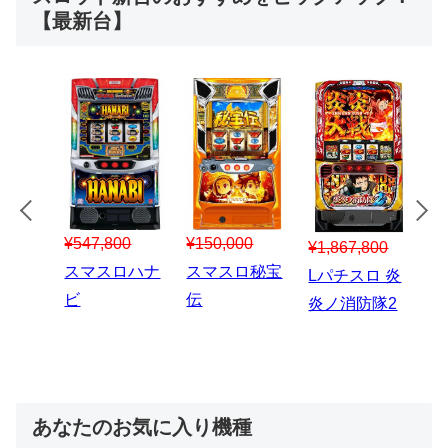
【最新台】
¥547,800
¥150,000
00
¥1,867,800
¥3
スマスロハナ
スマスロ秘宝
スロう
Lパチスロ 炎
ス
ビ
伝
のなく
炎ノ消防隊2
6
あなたのお気に入り機種