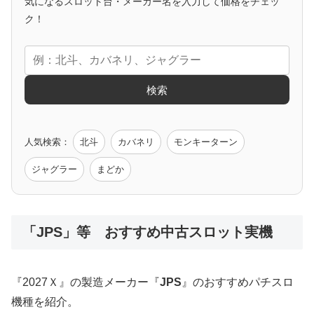
気になるスロット台・メーカー名を入力して価格をチェッ
アニメタイアップ
ク！
エヴァ
コードギアス
化物語
炎炎ノ消防隊
ガンダム
検索
ゲーム原作
人気検索：
北斗
カバネリ
モンキーターン
モンハン
バイオ
ペルソナ
ゴッドイーター
鉄拳
ジャグラー
まどか
低価格おすすめ
「JPS」等 おすすめ中古スロット実機
値下げ台
ディスクアップ
エウレカ
新鬼武者
ひぐらし
『2027Ｘ』の製造メーカー『
JPS
』のおすすめパチスロ
機種を紹介。