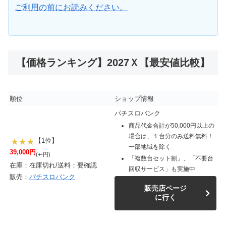
ご利用の前にお読みください。
【価格ランキング】2027Ｘ【最安値比較】
順位
ショップ情報
パチスロバンク
商品代金合計が50,000円以上の
場合は、１台分のみ送料無料！
【1位】
一部地域を除く
39,000円
(+-円)
「複数台セット割」、「不要台
在庫：在庫切れ/送料：要確認
回収サービス」も実施中
販売：
パチスロバンク
販売店ページ
に行く