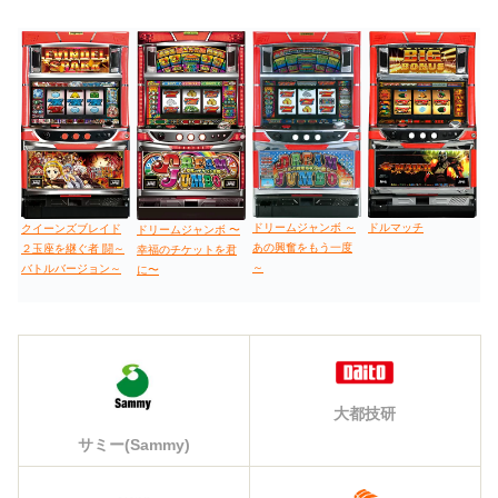
ドリームジャンボ ～
ドルマッチ
クイーンズブレイド
ドリームジャンボ 〜
あの興奮をもう一度
２玉座を継ぐ者 闘～
幸福のチケットを君
～
バトルバージョン～
に〜
大都技研
サミー(Sammy)