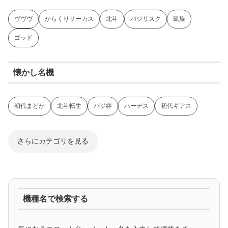
ヴヴヴ
からくりサーカス
北斗
バジリスク
凱旋
ゴッド
懐かし名機
初代まどか
北斗転生
バジ絆
ハーデス
初代ギアス
さらにカテゴリを見る
ジャグラー系
機種名で検索する
マイジャグ
ファンキー
アイム
ゴージャグ
ハッピー