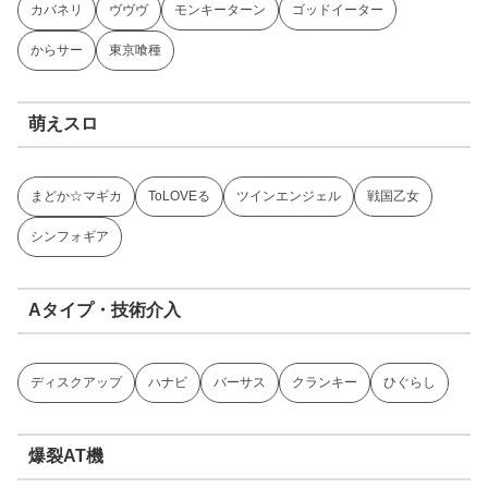
カバネリ
ヴヴヴ
モンキーターン
ゴッドイーター
からサー
東京喰種
萌えスロ
まどか☆マギカ
ToLOVEる
ツインエンジェル
戦国乙女
シンフォギア
Aタイプ・技術介入
ディスクアップ
ハナビ
バーサス
クランキー
ひぐらし
爆裂AT機