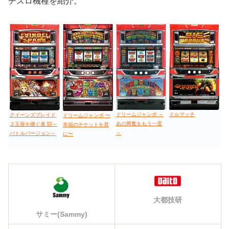
チスロ機種を紹介。
ドリームジャンボ ～
ドルマッチ
クイーンズブレイド
ドリームジャンボ 〜
あの興奮をもう一度
２玉座を継ぐ者 闘～
幸福のチケットを君
～
バトルバージョン～
に〜
大都技研
サミー(Sammy)