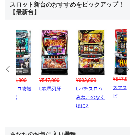
スロット新台のおすすめをピックアップ！
【最新台】
¥547,800
¥150,000
00
¥1,867,800
¥3
スマスロハナ
スマスロ秘宝
スロう
Lパチスロ 炎
ス
ビ
伝
のなく
炎ノ消防隊2
6
あなたのお気に入り機種