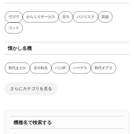
ヴヴヴ
からくりサーカス
北斗
バジリスク
凱旋
ゴッド
懐かし名機
初代まどか
北斗転生
バジ絆
ハーデス
初代ギアス
さらにカテゴリを見る
ジャグラー系
機種名で検索する
マイジャグ
ファンキー
アイム
ゴージャグ
ハッピー