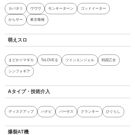
カバネリ
ヴヴヴ
モンキーターン
ゴッドイーター
からサー
東京喰種
萌えスロ
まどか☆マギカ
ToLOVEる
ツインエンジェル
戦国乙女
シンフォギア
Aタイプ・技術介入
ディスクアップ
ハナビ
バーサス
クランキー
ひぐらし
爆裂AT機