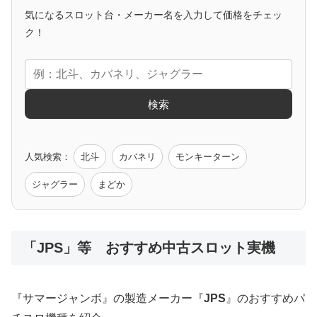
気になるスロット台・メーカー名を入力して価格をチェッ
アニメタイアップ
ク！
エヴァ
コードギアス
化物語
炎炎ノ消防隊
ガンダム
検索
ゲーム原作
人気検索：
北斗
カバネリ
モンキーターン
モンハン
バイオ
ペルソナ
ゴッドイーター
鉄拳
ジャグラー
まどか
低価格おすすめ
「JPS」等 おすすめ中古スロット実機
値下げ台
ディスクアップ
エウレカ
新鬼武者
ひぐらし
『サマージャンボ』の製造メーカー『
JPS
』のおすすめパ