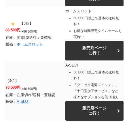
ホームスロット
50,000円以上で基本の送料無
【3位】
料！
68,500円
お得な時間限定タイムセールも
(+56,500円)
実施中
在庫：要確認/送料：要確認
販売：
ホームスロット
販売店ページ
に行く
A-SLOT
50,000円以上で基本の送料無
料！
【4位】
「クイック電源スイッチ」、
78,500円
(+66,500円)
「十円玉加工サービス」など
在庫：在庫切れ/送料：要確認
様々なオプションを取り揃え
販売：
A-SLOT
販売店ページ
に行く