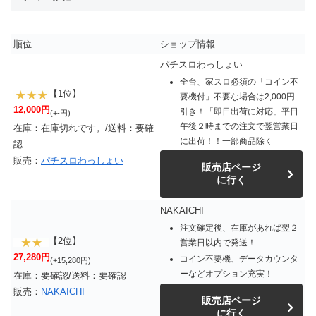
順位
ショップ情報
パチスロわっしょい
全台、家スロ必須の「コイン不
【1位】
要機付」不要な場合は2,000円
12,000円
引き！「即日出荷に対応」平日
(+-円)
午後２時までの注文で翌営業日
在庫：在庫切れです。/送料：要確
に出荷！！一部商品除く
認
販売：
パチスロわっしょい
販売店ページ
に行く
NAKAICHI
注文確定後、在庫があれば翌２
【2位】
営業日以内で発送！
27,280円
コイン不要機、データカウンタ
(+15,280円)
ーなどオプション充実！
在庫：要確認/送料：要確認
販売：
NAKAICHI
販売店ページ
に行く