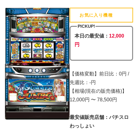
お気に入り機種
(追加済)
PICKUP!
本日の最安値：
12,000
円
【価格変動】前日比：0円 /
先週比：-円
【相場(現在の販売価格)】
12,000円 〜 78,500円
最安値販売店舗：パチスロ
わっしょい