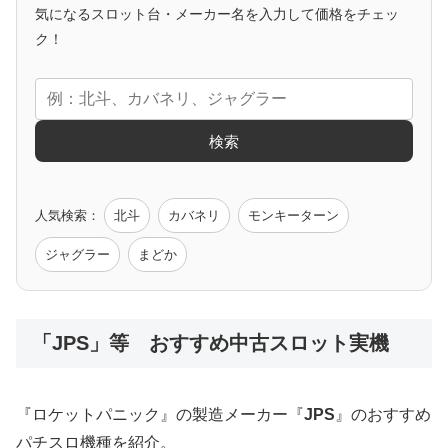
気になるスロット台・メーカー名を入力して価格をチェッ
アニメタイアップ
ク！
エヴァ
コードギアス
化物語
炎炎ノ消防隊
ガンダム
検索
ゲーム原作
人気検索：
北斗
カバネリ
モンキーターン
モンハン
バイオ
ペルソナ
ゴッドイーター
鉄拳
ジャグラー
まどか
低価格おすすめ
「JPS」等 おすすめ中古スロット実機
値下げ台
ディスクアップ
エウレカ
新鬼武者
ひぐらし
『ロケットパニック』の製造メーカー『
JPS
』のおすすめ
パチスロ機種を紹介。