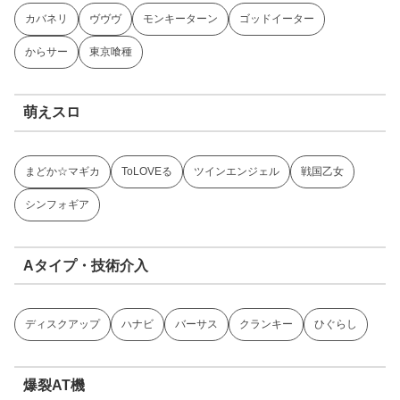
カバネリ
ヴヴヴ
モンキーターン
ゴッドイーター
からサー
東京喰種
萌えスロ
まどか☆マギカ
ToLOVEる
ツインエンジェル
戦国乙女
シンフォギア
Aタイプ・技術介入
ディスクアップ
ハナビ
バーサス
クランキー
ひぐらし
爆裂AT機