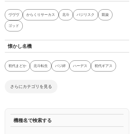
ヴヴヴ
からくりサーカス
北斗
バジリスク
凱旋
ゴッド
懐かし名機
初代まどか
北斗転生
バジ絆
ハーデス
初代ギアス
さらにカテゴリを見る
ジャグラー系
機種名で検索する
マイジャグ
ファンキー
アイム
ゴージャグ
ハッピー