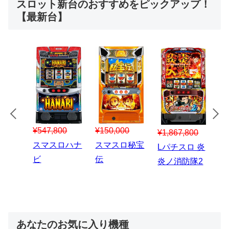
スロット新台のおすすめをピックアップ！
【最新台】
¥547,800
¥150,000
00
¥1,867,800
¥3
スマスロハナ
スマスロ秘宝
スロう
Lパチスロ 炎
ス
ビ
伝
のなく
炎ノ消防隊2
6
あなたのお気に入り機種