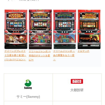
ドリームジャンボ ～
ドルマッチ
クイーンズブレイド
ドリームジャンボ 〜
あの興奮をもう一度
２玉座を継ぐ者 闘～
幸福のチケットを君
～
バトルバージョン～
に〜
大都技研
サミー(Sammy)