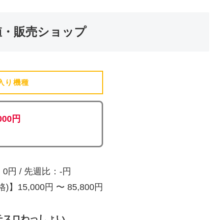
安値・販売ショップ
入り機種
(追加済)
,000円
円 / 先週比：-円
15,000円 〜 85,800円
チスロわっしょい