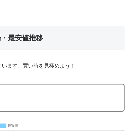
場・最安値推移
ています。買い時を見極めよう！