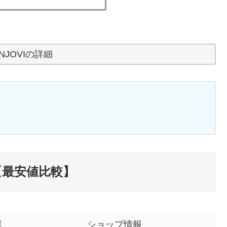
NJOVIの詳細
【最安値比較】
庫
ショップ情報