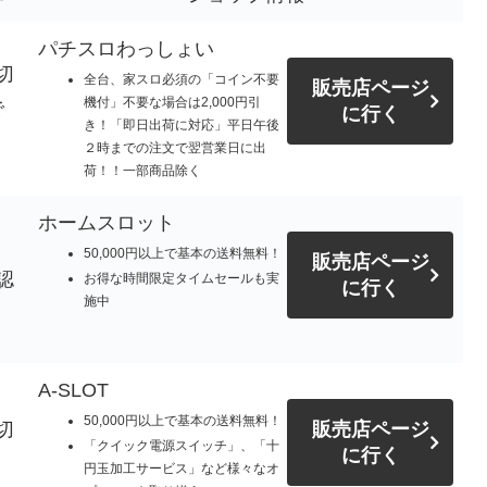
パチスロわっしょい
切
全台、家スロ必須の「コイン不要
販売店ページ
機付」不要な場合は2,000円引
で
に行く
き！「即日出荷に対応」平日午後
。
２時までの注文で翌営業日に出
荷！！一部商品除く
ホームスロット
50,000円以上で基本の送料無料！
販売店ページ
認
お得な時間限定タイムセールも実
に行く
施中
A-SLOT
50,000円以上で基本の送料無料！
切
販売店ページ
「クイック電源スイッチ」、「十
に行く
円玉加工サービス」など様々なオ