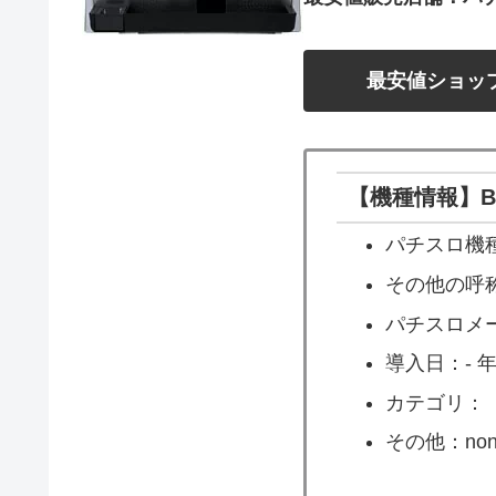
最安値ショッ
【機種情報】BO
パチスロ機種
その他の呼称
パチスロメ
導入日：- 年 
カテゴリ：
その他：non