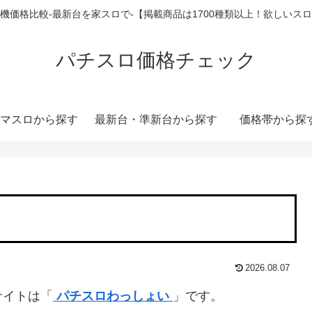
機価格比較-最新台を家スロで-【掲載商品は1700種類以上！欲しいス
パチスロ価格チェック
マスロから探す
最新台・準新台から探す
価格帯から探
2026.08.07
サイトは「
パチスロわっしょい
」です。