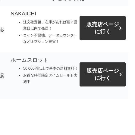
NAKAICHI
注文確定後、在庫があれば翌２営
販売店ページ
認
業日以内で発送！
に行く
コイン不要機、データカウンター
などオプション充実！
ホームスロット
50,000円以上で基本の送料無料！
販売店ページ
認
お得な時間限定タイムセールも実
に行く
施中