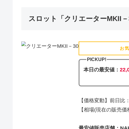
スロット「クリエーターMKII
お
PICKUP!
本日の最安値：
22,
【価格変動】前日比：0
【相場(現在の販売価格)】
最安値販売店舗：NAKA