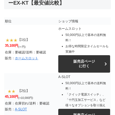
ーEX-KT【最安値比較】
順位
ショップ情報
ホームスロット
50,000円以上で基本の送料無
【1位】
料！
35,100円
お得な時間限定タイムセールも
(+-円)
実施中
在庫：要確認/送料：要確認
販売：
ホームスロット
販売店ページ
に行く
A-SLOT
50,000円以上で基本の送料無
料！
【2位】
「クイック電源スイッチ」、
45,100円
(+10,000円)
「十円玉加工サービス」など
在庫：在庫切れ/送料：要確認
様々なオプションを取り揃え
販売：
A-SLOT
販売店ページ