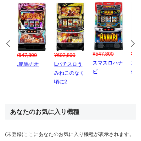
¥547,800
¥150,000
00
¥1,867,800
¥3
スマスロハナ
スマスロ秘宝
スロう
Lパチスロ 炎
ス
ビ
伝
のなく
炎ノ消防隊2
6
あなたのお気に入り機種
(未登録)ここにあなたのお気に入り機種が表示されます。