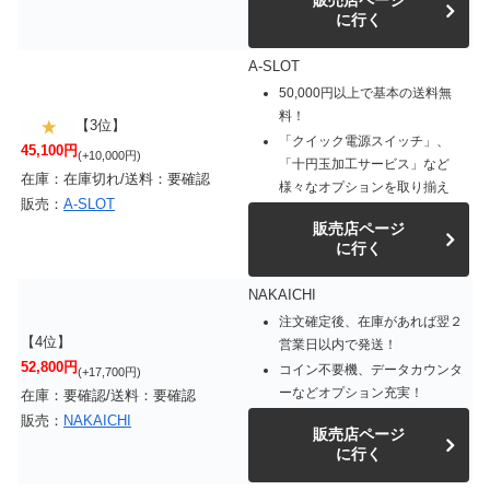
に行く
A-SLOT
50,000円以上で基本の送料無
料！
【3位】
「クイック電源スイッチ」、
45,100円
(+10,000円)
「十円玉加工サービス」など
在庫：在庫切れ/送料：要確認
様々なオプションを取り揃え
販売：
A-SLOT
販売店ページ
に行く
NAKAICHI
注文確定後、在庫があれば翌２
【4位】
営業日以内で発送！
52,800円
コイン不要機、データカウンタ
(+17,700円)
ーなどオプション充実！
在庫：要確認/送料：要確認
販売：
NAKAICHI
販売店ページ
に行く