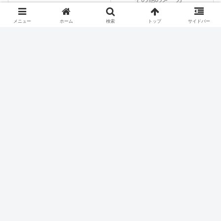
メニュー
ホーム
検索
トップ
サイドバー
シェアする
X
Facebook
はてブ
Pocket
LINE
コピー
ホーム
スロット機種
北電子
パチスロ価格チェック
お買い得ランキング
本日の値下げ
最新台から探す
メーカーから探す