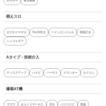
からサー
東京喰種
萌えスロ
まどか☆マギカ
ToLOVEる
ツインエンジェル
戦国乙女
シンフォギア
Aタイプ・技術介入
ディスクアップ
ハナビ
バーサス
クランキー
ひぐらし
爆裂AT機
ヴヴヴ
からくりサーカス
北斗
バジリスク
凱旋