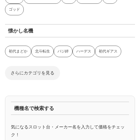
ゴッド
懐かし名機
初代まどか
北斗転生
バジ絆
ハーデス
初代ギアス
さらにカテゴリを見る
ジャグラー系
機種名で検索する
マイジャグ
ファンキー
アイム
ゴージャグ
ハッピー
気になるスロット台・メーカー名を入力して価格をチェッ
アニメタイアップ
ク！