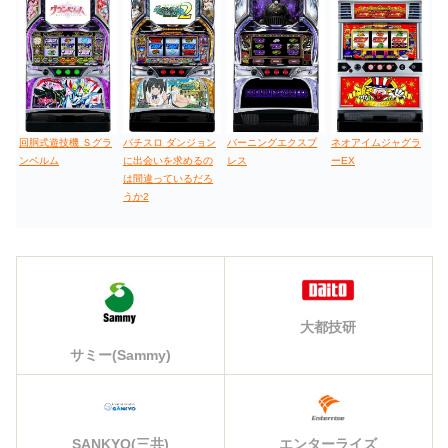
回胴式遊技機 Ｓグラ
パチスロ ダンジョン
バーニングエクスプ
ネオアイムジャグラ
ンベルム
に出会いを求めるの
レス
ーEX
は間違っているだろ
うか2
大都技研
サミー(Sammy)
エンターライズ
SANKYO(三共)