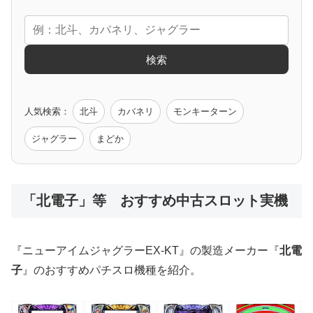
エヴァ
コードギアス
化物語
炎炎ノ消防隊
ガンダム
検索
ゲーム原作
人気検索：
北斗
カバネリ
モンキーターン
モンハン
バイオ
ペルソナ
ゴッドイーター
鉄拳
ジャグラー
まどか
低価格おすすめ
「北電子」等 おすすめ中古スロット実機
値下げ台
ディスクアップ
エウレカ
新鬼武者
ひぐらし
『ニューアイムジャグラーEX-KT』の製造メーカー『
北電
子
』のおすすめパチスロ機種を紹介。