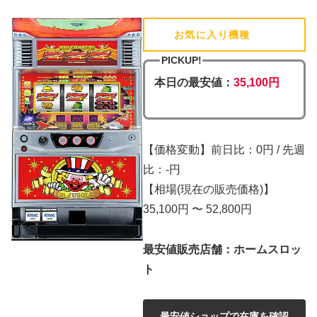
お気に入り機種
(追加済)
PICKUP!
本日の最安値：
35,100円
【価格変動】前日比：0円 / 先週
比：-円
【相場(現在の販売価格)】
35,100円 〜 52,800円
最安値販売店舗：ホームスロッ
ト
最安値ショップで在庫を確認