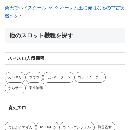
楽天でハイスクールD×D2 ハーレム王に俺はなるの中古実
機を探す
他のスロット機種を探す
スマスロ人気機種
カバネリ
ヴヴヴ
モンキーターン
ゴッドイーター
からサー
東京喰種
萌えスロ
まどか☆マギカ
ToLOVEる
ツインエンジェル
戦国乙女