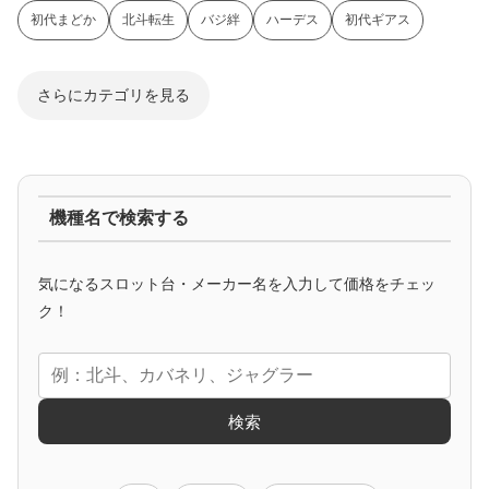
初代まどか
北斗転生
バジ絆
ハーデス
初代ギアス
さらにカテゴリを見る
ジャグラー系
機種名で検索する
マイジャグ
ファンキー
アイム
ゴージャグ
ハッピー
気になるスロット台・メーカー名を入力して価格をチェッ
アニメタイアップ
ク！
エヴァ
コードギアス
化物語
炎炎ノ消防隊
ガンダム
検索
ゲーム原作