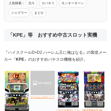
人気検索：
北斗
カバネリ
モンキーターン
モンハン
バイオ
ペルソナ
ゴッドイーター
鉄拳
ジャグラー
まどか
低価格おすすめ
「KPE」等 おすすめ中古スロット実機
値下げ台
ディスクアップ
エウレカ
新鬼武者
ひぐらし
『ハイスクールD×D2 ハーレム王に俺はなる』の製造メー
カー『
KPE
』のおすすめパチスロ機種を紹介。
マジカルハロウィン7
パチスロ 転生したら
L銀河英雄伝説 Die