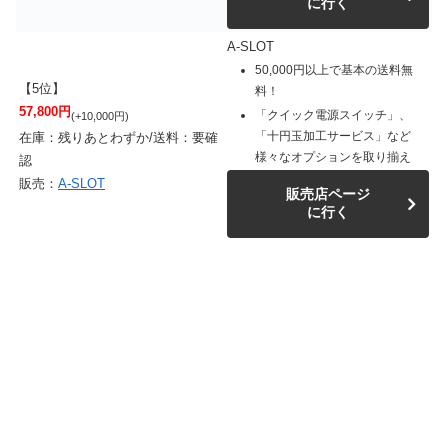
に行く
A-SLOT
50,000円以上で基本の送料無
【5位】
料！
57,800円
「クイック電源スイッチ」、
(+10,000円)
「十円玉加工サービス」など
在庫：残りあとわずか/送料：要確
様々なオプションを取り揃え
認
販売：
A-SLOT
販売店ページ
に行く