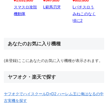
00
¥1,867,800
¥3
スマスロハナ
スマスロ秘宝
スロう
Lパチスロ 炎
ス
ビ
伝
のなく
炎ノ消防隊2
6
あなたのお気に入り機種
(未登録)ここにあなたのお気に入り機種が表示されます。
ヤフオク・楽天で探す
ヤフオクでハイスクールD×D2 ハーレム王に俺はなるの中
古実機を探す