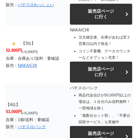
販売：
パチスロわっしょい
販売店ページ
に行く
NAKAICHI
注文確定後、在庫があれば翌２
【3位】
営業日以内で発送！
52,800円
コイン不要機、データカウンタ
(+5,000円)
ーなどオプション充実！
在庫：在庫あり/送料：要確認
販売：
NAKAICHI
販売店ページ
に行く
パチスロバンク
商品代金合計が50,000円以上の
場合は、１台分のみ送料無料！
【4位】
一部地域を除く
53,000円
(+5,200円)
「複数台セット割」、「不要台
在庫：1個/送料：要確認
回収サービス」も実施中
販売：
パチスロバンク
販売店ページ