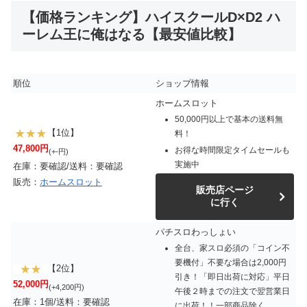
【価格ランキング】ハイスクールD×D2 ハ
ーレム王に俺はなる【最安値比較】
順位
ショップ情報
ホームスロット
50,000円以上で基本の送料無
【1位】
料！
47,800円
お得な時間限定タイムセールも
(+-円)
実施中
在庫：要確認/送料：要確認
販売：
ホームスロット
販売店ページ
に行く
パチスロわっしょい
全台、家スロ必須の「コイン不
要機付」不要な場合は2,000円
【2位】
引き！「即日出荷に対応」平日
52,000円
(+4,200円)
午後２時までの注文で翌営業日
在庫：1個/送料：要確認
に出荷！！一部商品除く