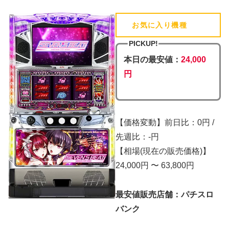
お気に入り機種
(追加済)
PICKUP!
本日の最安値：
24,000
円
【価格変動】前日比：0円 /
先週比：-円
【相場(現在の販売価格)】
24,000円 〜 63,800円
最安値販売店舗：パチスロ
バンク