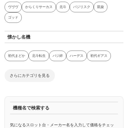
ヴヴヴ
からくりサーカス
北斗
バジリスク
凱旋
ゴッド
懐かし名機
初代まどか
北斗転生
バジ絆
ハーデス
初代ギアス
さらにカテゴリを見る
ジャグラー系
機種名で検索する
マイジャグ
ファンキー
アイム
ゴージャグ
ハッピー
気になるスロット台・メーカー名を入力して価格をチェッ