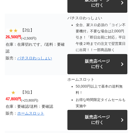
に行く
パチスロわっしょい
全台、家スロ必須の「コイン不
【2位】
要機付」不要な場合は2,000円
26,500円
引き！「即日出荷に対応」平日
(+2,500円)
午後２時までの注文で翌営業日
在庫：在庫切れです。/送料：要確
に出荷！！一部商品除く
認
販売：
パチスロわっしょい
販売店ページ
に行く
ホームスロット
50,000円以上で基本の送料無
【3位】
料！
47,800円
お得な時間限定タイムセールも
(+23,800円)
実施中
在庫：要確認/送料：要確認
販売：
ホームスロット
販売店ページ
に行く