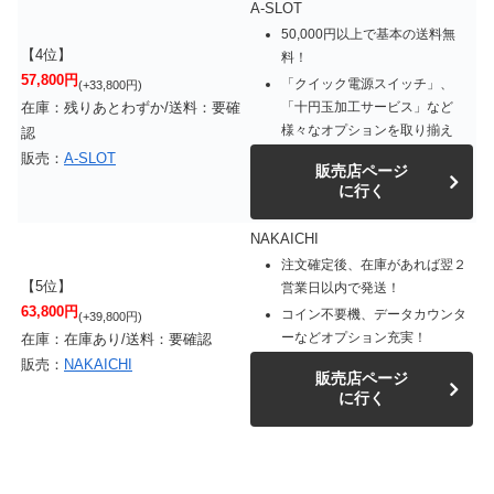
A-SLOT
50,000円以上で基本の送料無
【4位】
料！
57,800円
「クイック電源スイッチ」、
(+33,800円)
「十円玉加工サービス」など
在庫：残りあとわずか/送料：要確
様々なオプションを取り揃え
認
販売：
A-SLOT
販売店ページ
に行く
NAKAICHI
注文確定後、在庫があれば翌２
【5位】
営業日以内で発送！
63,800円
コイン不要機、データカウンタ
(+39,800円)
ーなどオプション充実！
在庫：在庫あり/送料：要確認
販売：
NAKAICHI
販売店ページ
に行く