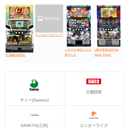
マジカルハロウィン7
パチスロ 転生したら
L銀河英雄伝説 Die
剣でした
Neue These
G1優駿倶楽部2
大都技研
サミー(Sammy)
エンターライズ
SANKYO(三共)