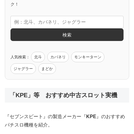
アニメタイアップ
ク！
エヴァ
コードギアス
化物語
炎炎ノ消防隊
ガンダム
検索
ゲーム原作
人気検索：
北斗
カバネリ
モンキーターン
モンハン
バイオ
ペルソナ
ゴッドイーター
鉄拳
ジャグラー
まどか
低価格おすすめ
「KPE」等 おすすめ中古スロット実機
値下げ台
ディスクアップ
エウレカ
新鬼武者
ひぐらし
『セブンスビート』の製造メーカー『
KPE
』のおすすめ
パチスロ機種を紹介。