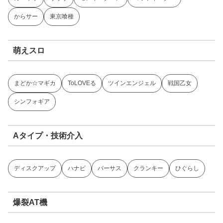
からサー
東京喰種
萌えスロ
まどか☆マギカ
ToLOVEる
ツインエンジェル
戦国乙女
シンフォギア
Aタイプ・技術介入
ディスクアップ
ハナビ
バーサス
クランキー
ひぐらし
爆裂AT機