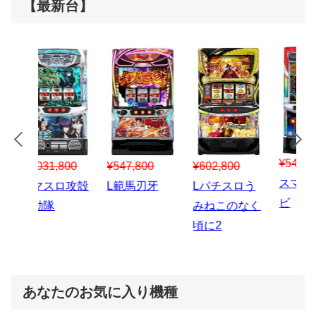
【最新台】
¥547,800
¥150,000
00
¥1,867,800
¥3
スマスロハナ
スマスロ秘宝
スロう
Lパチスロ 炎
ス
ビ
伝
のなく
炎ノ消防隊2
6
あなたのお気に入り機種