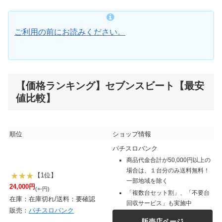
ご利用の前にお読みください。
【価格ランキング】セブンスビート【最安
値比較】
順位
ショップ情報
パチスロバンク
商品代金合計が50,000円以上の
場合は、１台分のみ送料無料！
【1位】
一部地域を除く
24,000円
(+-円)
「複数台セット割」、「不要台
在庫：在庫切れ/送料：要確認
回収サービス」も実施中
販売：
パチスロバンク
販売店ページ