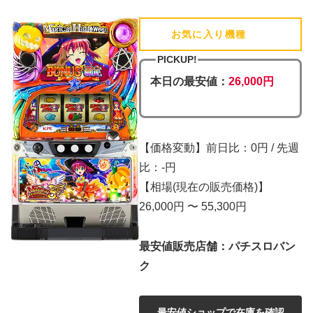
お気に入り機種
(追加済)
PICKUP!
本日の最安値：
26,000円
【価格変動】前日比：0円 / 先週
比：-円
【相場(現在の販売価格)】
26,000円 〜 55,300円
最安値販売店舗：パチスロバン
ク
最安値ショップで在庫を確認