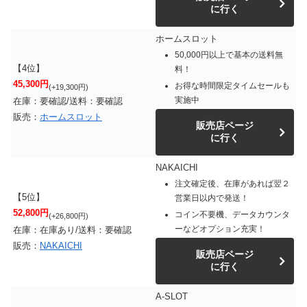
に行く
ホームスロット
50,000円以上で基本の送料無
【4位】
料！
45,300円
お得な時間限定タイムセールも
(+19,300円)
実施中
在庫：要確認/送料：要確認
販売：
ホームスロット
販売店ページ
に行く
NAKAICHI
注文確定後、在庫があれば翌２
【5位】
営業日以内で発送！
52,800円
コイン不要機、データカウンタ
(+26,800円)
ーなどオプション充実！
在庫：在庫あり/送料：要確認
販売：
NAKAICHI
販売店ページ
に行く
A-SLOT