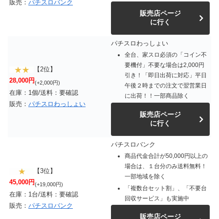
販売：
パチスロバンク
販売店ページ
に行く
パチスロわっしょい
全台、家スロ必須の「コイン不
要機付」不要な場合は2,000円
【2位】
引き！「即日出荷に対応」平日
28,000円
(+2,000円)
午後２時までの注文で翌営業日
在庫：1個/送料：要確認
に出荷！！一部商品除く
販売：
パチスロわっしょい
販売店ページ
に行く
パチスロバンク
商品代金合計が50,000円以上の
場合は、１台分のみ送料無料！
【3位】
一部地域を除く
45,000円
(+19,000円)
「複数台セット割」、「不要台
在庫：1台/送料：要確認
回収サービス」も実施中
販売：
パチスロバンク
販売店ページ