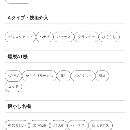
Aタイプ・技術介入
ディスクアップ
ハナビ
バーサス
クランキー
ひぐらし
爆裂AT機
ヴヴヴ
からくりサーカス
北斗
バジリスク
凱旋
ゴッド
懐かし名機
初代まどか
北斗転生
バジ絆
ハーデス
初代ギアス