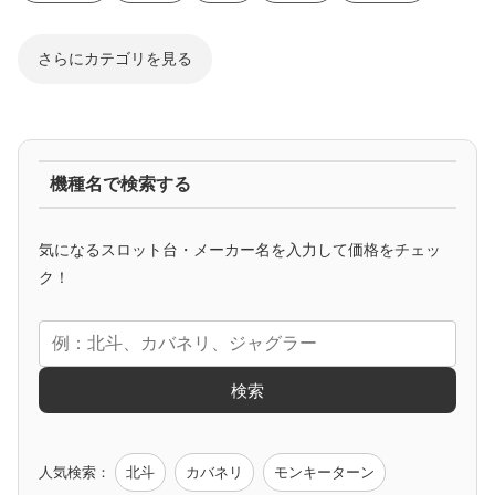
さらにカテゴリを見る
ジャグラー系
機種名で検索する
マイジャグ
ファンキー
アイム
ゴージャグ
ハッピー
気になるスロット台・メーカー名を入力して価格をチェッ
アニメタイアップ
ク！
エヴァ
コードギアス
化物語
炎炎ノ消防隊
ガンダム
検索
ゲーム原作
人気検索：
北斗
カバネリ
モンキーターン