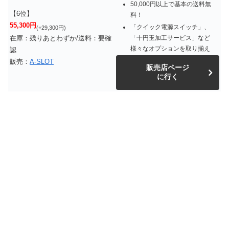
50,000円以上で基本の送料無
【6位】
料！
55,300円
「クイック電源スイッチ」、
(+29,300円)
「十円玉加工サービス」など
在庫：残りあとわずか/送料：要確
様々なオプションを取り揃え
認
販売：
A-SLOT
販売店ページ
に行く