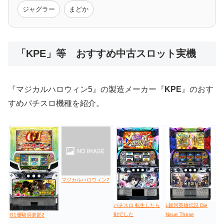
モンハン
バイオ
ペルソナ
ゴッドイーター
鉄拳
ジャグラー
まどか
低価格おすすめ
「KPE」等 おすすめ中古スロット実機
値下げ台
ディスクアップ
エウレカ
新鬼武者
ひぐらし
『マジカルハロウィン5』の製造メーカー『
KPE
』のおす
すめパチスロ機種を紹介。
マジカルハロウィン7
パチスロ 転生したら
L銀河英雄伝説 Die
剣でした
Neue These
G1優駿倶楽部2