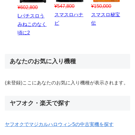
¥547,800
¥150,000
00
¥1,867,800
¥3
スマスロハナ
スマスロ秘宝
スロう
Lパチスロ 炎
ス
ビ
伝
のなく
炎ノ消防隊2
6
あなたのお気に入り機種
(未登録)ここにあなたのお気に入り機種が表示されます。
ヤフオク・楽天で探す
ヤフオクでマジカルハロウィン5の中古実機を探す