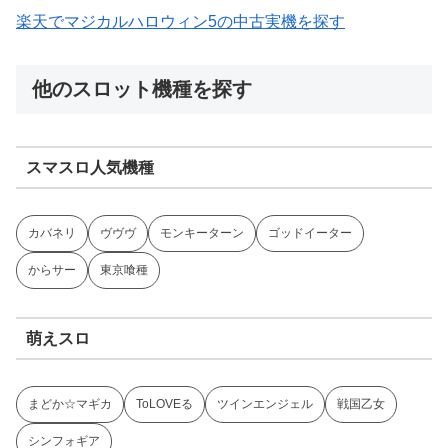
楽天でマジカルハロウィン5の中古実機を探す
他のスロット機種を探す
スマスロ人気機種
カバネリ
ヴヴヴ
モンキーターン
ゴッドイーター
からサー
東京喰種
萌えスロ
まどか☆マギカ
ToLOVEる
ツインエンジェル
戦国乙女
シンフォギア