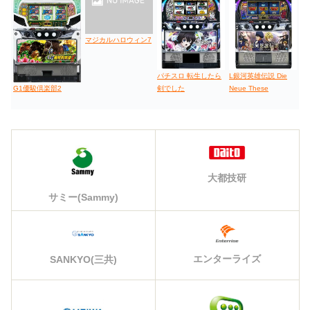
マジカルハロウィン7
パチスロ 転生したら
L銀河英雄伝説 Die
剣でした
Neue These
G1優駿倶楽部2
大都技研
サミー(Sammy)
エンターライズ
SANKYO(三共)