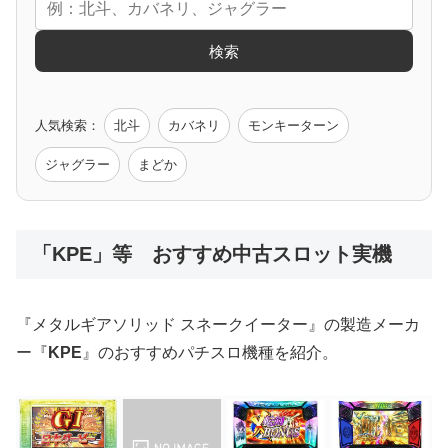
エヴァ
コードギアス
化物語
炎炎ノ消防隊
ガンダム
検索
ゲーム原作
人気検索：
北斗
カバネリ
モンキーターン
モンハン
バイオ
ペルソナ
ゴッドイーター
鉄拳
ジャグラー
まどか
低価格おすすめ
「KPE」等 おすすめ中古スロット実機
値下げ台
ディスクアップ
エウレカ
新鬼武者
ひぐらし
『メタルギアソリッド スネークイーター』の製造メーカ
ー『
KPE
』のおすすめパチスロ機種を紹介。