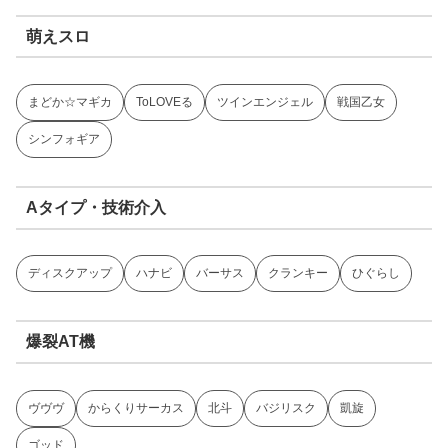
萌えスロ
まどか☆マギカ
ToLOVEる
ツインエンジェル
戦国乙女
シンフォギア
Aタイプ・技術介入
ディスクアップ
ハナビ
バーサス
クランキー
ひぐらし
爆裂AT機
ヴヴヴ
からくりサーカス
北斗
バジリスク
凱旋
ゴッド