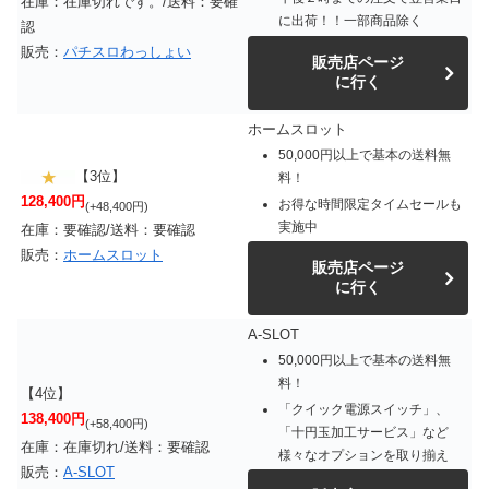
在庫：在庫切れです。/送料：要確
に出荷！！一部商品除く
認
販売：
パチスロわっしょい
販売店ページ
に行く
ホームスロット
50,000円以上で基本の送料無
【3位】
料！
128,400円
お得な時間限定タイムセールも
(+48,400円)
実施中
在庫：要確認/送料：要確認
販売：
ホームスロット
販売店ページ
に行く
A-SLOT
50,000円以上で基本の送料無
料！
【4位】
「クイック電源スイッチ」、
138,400円
(+58,400円)
「十円玉加工サービス」など
在庫：在庫切れ/送料：要確認
様々なオプションを取り揃え
販売：
A-SLOT