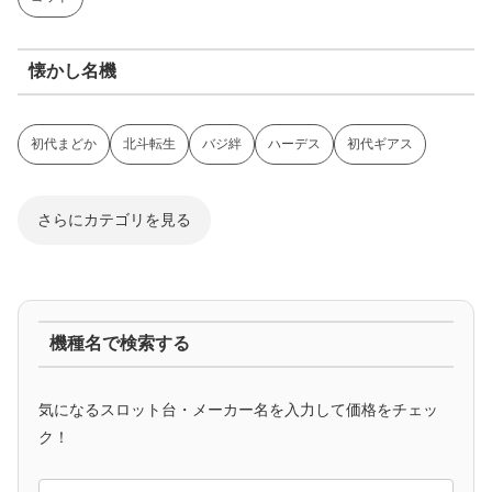
懐かし名機
初代まどか
北斗転生
バジ絆
ハーデス
初代ギアス
さらにカテゴリを見る
ジャグラー系
機種名で検索する
マイジャグ
ファンキー
アイム
ゴージャグ
ハッピー
気になるスロット台・メーカー名を入力して価格をチェッ
アニメタイアップ
ク！