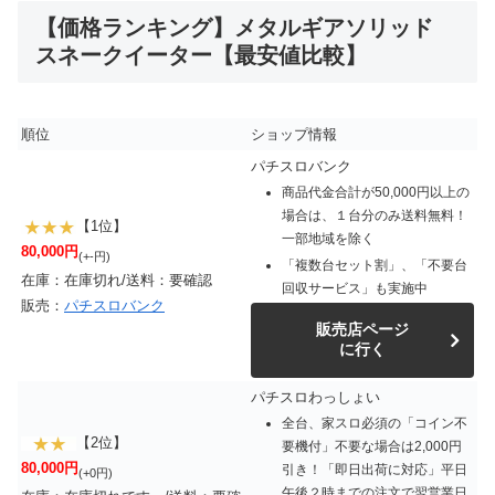
【価格ランキング】メタルギアソリッド
スネークイーター【最安値比較】
順位
ショップ情報
パチスロバンク
商品代金合計が50,000円以上の
場合は、１台分のみ送料無料！
【1位】
一部地域を除く
80,000円
(+-円)
「複数台セット割」、「不要台
在庫：在庫切れ/送料：要確認
回収サービス」も実施中
販売：
パチスロバンク
販売店ページ
に行く
パチスロわっしょい
全台、家スロ必須の「コイン不
【2位】
要機付」不要な場合は2,000円
80,000円
引き！「即日出荷に対応」平日
(+0円)
午後２時までの注文で翌営業日