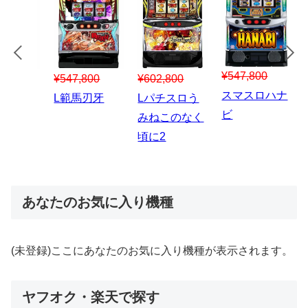
¥547,800
¥150,000
00
¥1,867,800
¥3
スマスロハナ
スマスロ秘宝
スロう
Lパチスロ 炎
ス
ビ
伝
のなく
炎ノ消防隊2
6
あなたのお気に入り機種
(未登録)ここにあなたのお気に入り機種が表示されます。
ヤフオク・楽天で探す