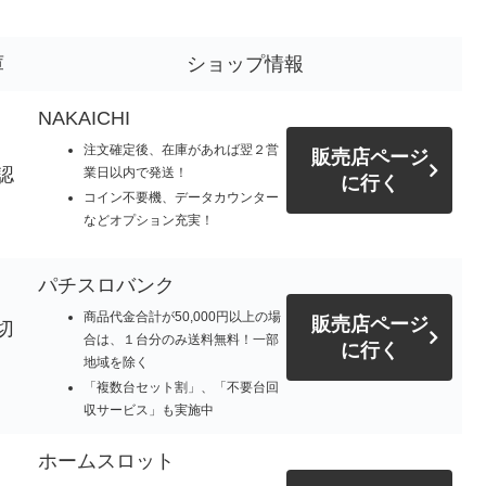
庫
ショップ情報
NAKAICHI
注文確定後、在庫があれば翌２営
販売店ページ
認
業日以内で発送！
に行く
コイン不要機、データカウンター
などオプション充実！
パチスロバンク
商品代金合計が50,000円以上の場
販売店ページ
切
合は、１台分のみ送料無料！一部
に行く
地域を除く
「複数台セット割」、「不要台回
収サービス」も実施中
ホームスロット