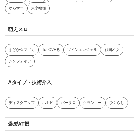
からサー
東京喰種
萌えスロ
まどか☆マギカ
ToLOVEる
ツインエンジェル
戦国乙女
シンフォギア
Aタイプ・技術介入
ディスクアップ
ハナビ
バーサス
クランキー
ひぐらし
爆裂AT機