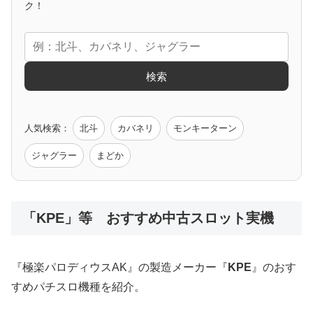
アニメタイアップ
ク！
エヴァ
コードギアス
化物語
炎炎ノ消防隊
ガンダム
検索
ゲーム原作
人気検索：
北斗
カバネリ
モンキーターン
モンハン
バイオ
ペルソナ
ゴッドイーター
鉄拳
ジャグラー
まどか
低価格おすすめ
「KPE」等 おすすめ中古スロット実機
値下げ台
ディスクアップ
エウレカ
新鬼武者
ひぐらし
『極楽パロディウスAK』の製造メーカー『
KPE
』のおす
すめパチスロ機種を紹介。