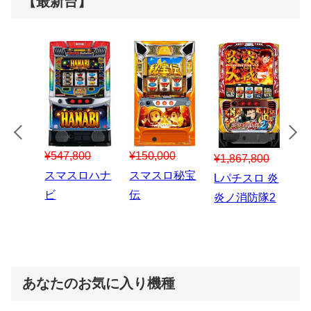
【最新台】
¥547,800
¥150,000
00
¥1,867,800
¥3
スマスロハナ
スマスロ秘宝
スロう
Lパチスロ 炎
ス
ビ
伝
のなく
炎ノ消防隊2
6
あなたのお気に入り機種