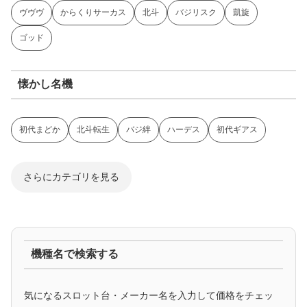
ヴヴヴ
からくりサーカス
北斗
バジリスク
凱旋
ゴッド
懐かし名機
初代まどか
北斗転生
バジ絆
ハーデス
初代ギアス
さらにカテゴリを見る
ジャグラー系
機種名で検索する
マイジャグ
ファンキー
アイム
ゴージャグ
ハッピー
気になるスロット台・メーカー名を入力して価格をチェッ