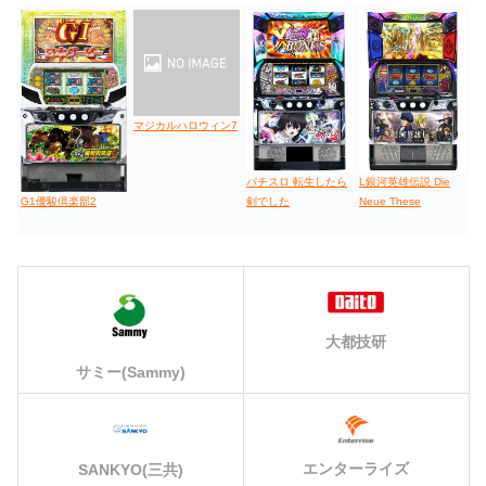
マジカルハロウィン7
パチスロ 転生したら
L銀河英雄伝説 Die
剣でした
Neue These
G1優駿倶楽部2
大都技研
サミー(Sammy)
エンターライズ
SANKYO(三共)