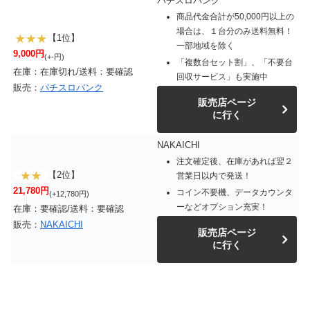
パチスロバンク
商品代金合計が50,000円以上の
場合は、１台分のみ送料無料！
【1位】
一部地域を除く
9,000円
(+-円)
「複数台セット割」、「不要台
在庫：在庫切れ/送料：要確認
回収サービス」も実施中
販売：
パチスロバンク
販売店ページ
に行く
NAKAICHI
注文確定後、在庫があれば翌２
【2位】
営業日以内で発送！
21,780円
コイン不要機、データカウンタ
(+12,780円)
ーなどオプション充実！
在庫：要確認/送料：要確認
販売：
NAKAICHI
販売店ページ
に行く