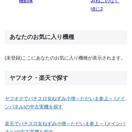
のなく
炎ノ消防隊2
6
あなたのお気に入り機種
(未登録)ここにあなたのお気に入り機種が表示されます。
ヤフオク・楽天で探す
ヤフオクでパチスロ女ねずみ小僧～ただいま参上～ (メイ
ンパネル)の中古実機を探す
楽天でパチスロ女ねずみ小僧～ただいま参上～ (メインパ
ネル)の中古実機を探す