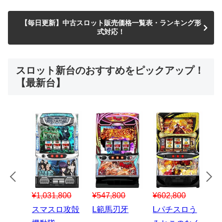
【毎日更新】中古スロット販売価格一覧表・ランキング形
式対応！
スロット新台のおすすめをピックアップ！
【最新台】
¥547,800
¥150,000
00
¥1,867,800
¥
スマスロハナ
スマスロ秘宝
スロう
Lパチスロ 炎
ビ
伝