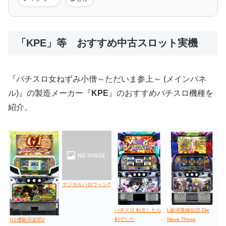
低価格おすすめ
「KPE」等 おすすめ中古スロット実機
値下げ台
ディスクアップ
エウレカ
新鬼武者
ひぐらし
『パチスロ女ねずみ小僧～ただいま参上～ (メインパネ
ル)』の製造メーカー『
KPE
』のおすすめパチスロ機種を
紹介。
マジカルハロウィン7
パチスロ 転生したら
L銀河英雄伝説 Die
剣でした
Neue These
G1優駿倶楽部2