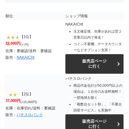
順位
ショップ情報
NAKAICHI
注文確定後、在庫があれば翌２
【1位】
営業日以内で発送！
22,000円
コイン不要機、データカウンタ
(+-円)
ーなどオプション充実！
在庫：要確認/送料：要確認
販売：
NAKAICHI
販売店ページ
に行く
パチスロバンク
商品代金合計が50,000円以上の
場合は、１台分のみ送料無料！
【2位】
一部地域を除く
37,000円
(+15,000円)
「複数台セット割」、「不要台
在庫：在庫切れ/送料：要確認
回収サービス」も実施中
販売：
パチスロバンク
販売店ページ
に行く