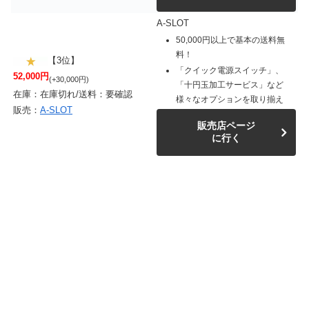
A-SLOT
50,000円以上で基本の送料無
料！
【3位】
「クイック電源スイッチ」、
52,000円
(+30,000円)
「十円玉加工サービス」など
在庫：在庫切れ/送料：要確認
様々なオプションを取り揃え
販売：
A-SLOT
販売店ページ
に行く