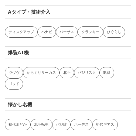
Aタイプ・技術介入
ディスクアップ
ハナビ
バーサス
クランキー
ひぐらし
爆裂AT機
ヴヴヴ
からくりサーカス
北斗
バジリスク
凱旋
ゴッド
懐かし名機
初代まどか
北斗転生
バジ絆
ハーデス
初代ギアス