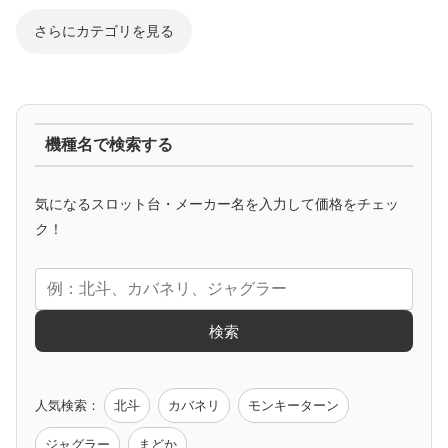
さらにカテゴリを見る
ジャグラー系
機種名で検索する
マイジャグ
ファンキー
アイム
ゴージャグ
ハッピー
気になるスロット台・メーカー名を入力して価格をチェッ
アニメタイアップ
ク！
エヴァ
コードギアス
化物語
炎炎ノ消防隊
ガンダム
検索
ゲーム原作
人気検索：
北斗
カバネリ
モンキーターン
モンハン
バイオ
ペルソナ
ゴッドイーター
鉄拳
ジャグラー
まどか