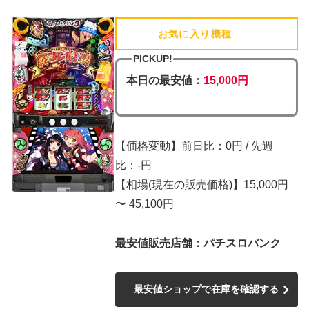
お気に入り機種
(追加済)
PICKUP!
本日の最安値：
15,000円
【価格変動】前日比：0円 / 先週
比：-円
【相場(現在の販売価格)】15,000円
〜 45,100円
最安値販売店舗：パチスロバンク
最安値ショップで在庫を確認する