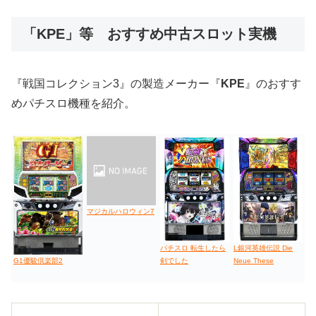
低価格おすすめ
「KPE」等 おすすめ中古スロット実機
値下げ台
ディスクアップ
エウレカ
新鬼武者
ひぐらし
『戦国コレクション3』の製造メーカー『
KPE
』のおすす
めパチスロ機種を紹介。
マジカルハロウィン7
パチスロ 転生したら
L銀河英雄伝説 Die
剣でした
Neue These
G1優駿倶楽部2