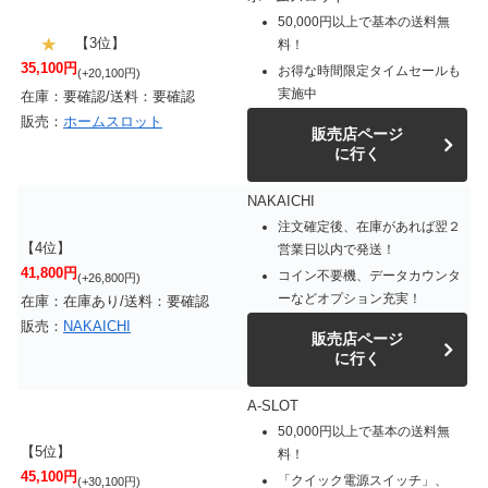
50,000円以上で基本の送料無
【3位】
料！
35,100円
お得な時間限定タイムセールも
(+20,100円)
実施中
在庫：要確認/送料：要確認
販売：
ホームスロット
販売店ページ
に行く
NAKAICHI
注文確定後、在庫があれば翌２
【4位】
営業日以内で発送！
41,800円
コイン不要機、データカウンタ
(+26,800円)
ーなどオプション充実！
在庫：在庫あり/送料：要確認
販売：
NAKAICHI
販売店ページ
に行く
A-SLOT
50,000円以上で基本の送料無
【5位】
料！
45,100円
「クイック電源スイッチ」、
(+30,100円)