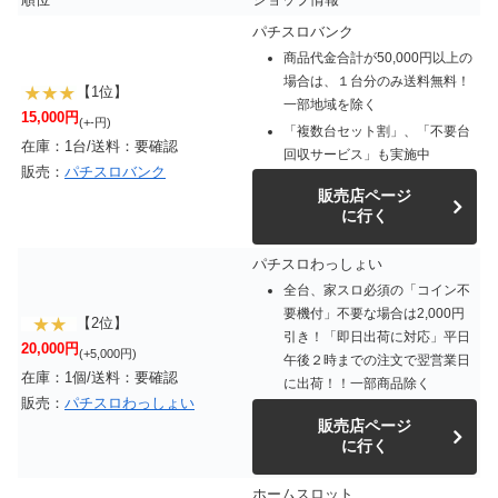
パチスロバンク
商品代金合計が50,000円以上の
場合は、１台分のみ送料無料！
【1位】
一部地域を除く
15,000円
(+-円)
「複数台セット割」、「不要台
在庫：1台/送料：要確認
回収サービス」も実施中
販売：
パチスロバンク
販売店ページ
に行く
パチスロわっしょい
全台、家スロ必須の「コイン不
要機付」不要な場合は2,000円
【2位】
引き！「即日出荷に対応」平日
20,000円
(+5,000円)
午後２時までの注文で翌営業日
在庫：1個/送料：要確認
に出荷！！一部商品除く
販売：
パチスロわっしょい
販売店ページ
に行く
ホームスロット