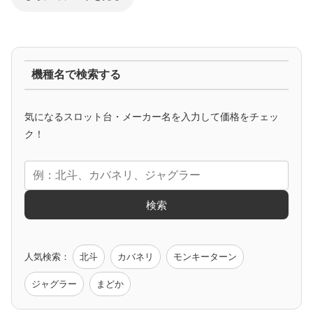
ジャグラー系
機種名で検索する
マイジャグ
ファンキー
アイム
ゴージャグ
ハッピー
気になるスロット台・メーカー名を入力して価格をチェッ
アニメタイアップ
ク！
エヴァ
コードギアス
化物語
炎炎ノ消防隊
ガンダム
検索
ゲーム原作
人気検索：
北斗
カバネリ
モンキーターン
モンハン
バイオ
ペルソナ
ゴッドイーター
鉄拳
ジャグラー
まどか