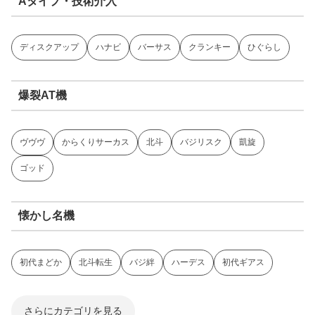
Aタイプ・技術介入
ディスクアップ
ハナビ
バーサス
クランキー
ひぐらし
爆裂AT機
ヴヴヴ
からくりサーカス
北斗
バジリスク
凱旋
ゴッド
懐かし名機
初代まどか
北斗転生
バジ絆
ハーデス
初代ギアス
さらにカテゴリを見る