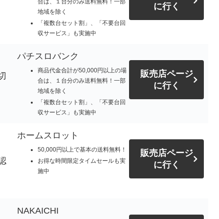
合は、１台分のみ送料無料！一部
に行く
地域を除く
「複数台セット割」、「不要台回
収サービス」も実施中
パチスロバンク
商品代金合計が50,000円以上の場
販売店ページ
切
合は、１台分のみ送料無料！一部
に行く
地域を除く
「複数台セット割」、「不要台回
収サービス」も実施中
ホームスロット
50,000円以上で基本の送料無料！
販売店ページ
認
お得な時間限定タイムセールも実
に行く
施中
NAKAICHI