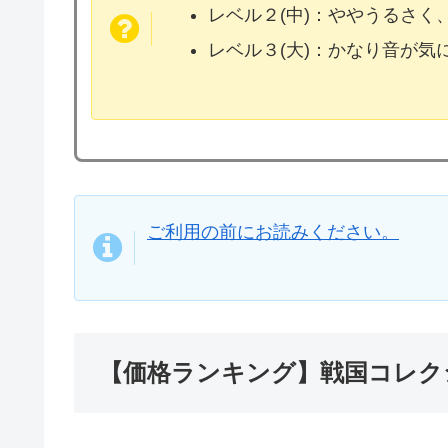
レベル２(中)：ややうるさく
レベル３(大)：かなり音が
ご利用の前にお読みください。
【価格ランキング】戦国コレク