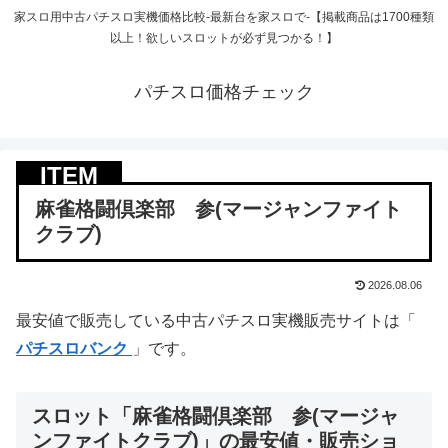
家スロ用中古パチスロ実機価格比較-最新台を家スロで-【掲載商品は1700種類
以上！欲しいスロットが必ず見つかる！】
パチスロ価格チェック
麻雀格闘倶楽部 参(マージャンファイト
クラブ)
2026.08.06
最安値で販売している中古パチスロ実機販売サイトは「
パチスロバンク
」です。
スロット「麻雀格闘倶楽部 参(マージャ
ンファイトクラブ)」の最安値・販売ショ