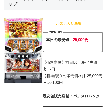
ップ
お気に入り機種
(追加済)
PICKUP!
本日の最安値：
25,000円
【価格変動】前日比：0円 / 先週
比：-円
【相場(現在の販売価格)】25,000円
〜 50,100円
最安値販売店舗：パチスロバンク