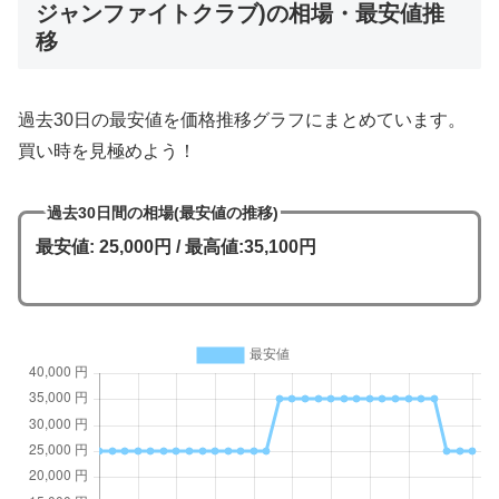
ジャンファイトクラブ)の相場・最安値推
移
過去30日の最安値を価格推移グラフにまとめています。
買い時を見極めよう！
過去30日間の相場(最安値の推移)
最安値: 25,000円 / 最高値:35,100円