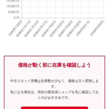
価格が動く前に在庫を確認しよう
中古スロット実機は在庫数が少なく、価格も日々変動しま
す。
気になる場合は、現在の最安値ショップを先に確認してお
くのがおすすめです。