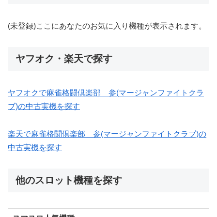
(未登録)ここにあなたのお気に入り機種が表示されます。
ヤフオク・楽天で探す
ヤフオクで麻雀格闘倶楽部 参(マージャンファイトクラ
ブ)の中古実機を探す
楽天で麻雀格闘倶楽部 参(マージャンファイトクラブ)の
中古実機を探す
他のスロット機種を探す