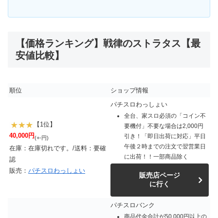
【価格ランキング】戦律のストラタス【最
安値比較】
順位
ショップ情報
パチスロわっしょい
全台、家スロ必須の「コイン不
【1位】
要機付」不要な場合は2,000円
40,000円
引き！「即日出荷に対応」平日
(+-円)
午後２時までの注文で翌営業日
在庫：在庫切れです。/送料：要確
に出荷！！一部商品除く
認
販売：
パチスロわっしょい
販売店ページ
に行く
パチスロバンク
商品代金合計が50,000円以上の