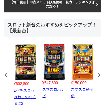
【毎日更新】中古スロット販売価格一覧表・ランキング形
式対応！
スロット新台のおすすめをピックアップ！
【最新台】
¥547,800
¥150,000
00
¥1,867,800
¥3
スマスロハナ
スマスロ秘宝
スロう
Lパチスロ 炎
ス
ビ
伝
のなく
炎ノ消防隊2
6