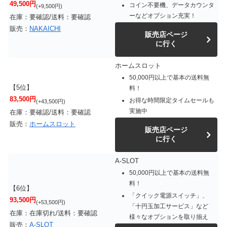
49,500円
コイン不要機、データカウンタ
(+9,500円)
ーなどオプション充実！
在庫：要確認/送料：要確認
販売：
NAKAICHI
販売店ページ
に行く
ホームスロット
50,000円以上で基本の送料無
【5位】
料！
83,500円
お得な時間限定タイムセールも
(+43,500円)
実施中
在庫：要確認/送料：要確認
販売：
ホームスロット
販売店ページ
に行く
A-SLOT
50,000円以上で基本の送料無
料！
【6位】
「クイック電源スイッチ」、
93,500円
(+53,500円)
「十円玉加工サービス」など
在庫：在庫切れ/送料：要確認
様々なオプションを取り揃え
販売：
A-SLOT