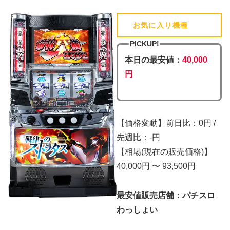
お気に入り機種
(追加済)
PICKUP!
本日の最安値：
40,000
円
【価格変動】前日比：0円 /
先週比：-円
【相場(現在の販売価格)】
40,000円 〜 93,500円
最安値販売店舗：パチスロ
わっしょい