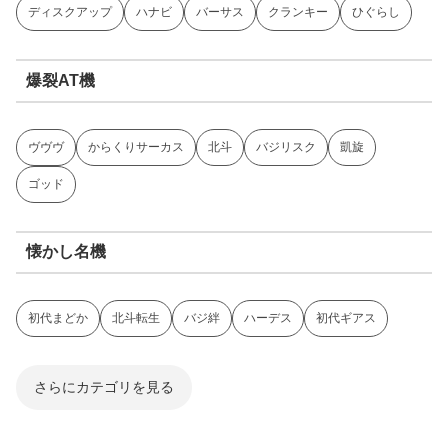
ディスクアップ
ハナビ
バーサス
クランキー
ひぐらし
爆裂AT機
ヴヴヴ
からくりサーカス
北斗
バジリスク
凱旋
ゴッド
懐かし名機
初代まどか
北斗転生
バジ絆
ハーデス
初代ギアス
さらにカテゴリを見る