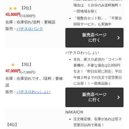
場合は、１台分のみ送料無料！
【2位】
一部地域を除く
43,000円
(+3,000円)
「複数台セット割」、「不要台
在庫：在庫切れ/送料：要確認
回収サービス」も実施中
販売：
パチスロバンク
販売店ページ
に行く
パチスロわっしょい
全台、家スロ必須の「コイン不
【3位】
要機付」不要な場合は2,000円
47,000円
引き！「即日出荷に対応」平日
(+7,000円)
午後２時までの注文で翌営業日
在庫：在庫切れです。/送料：要確
に出荷！！一部商品除く
認
販売：
パチスロわっしょい
販売店ページ
に行く
NAKAICHI
注文確定後、在庫があれば翌２
【4位】
営業日以内で発送！