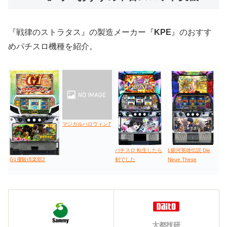
値下げ台
ディスクアップ
エウレカ
新鬼武者
ひぐらし
『戦律のストラタス』の製造メーカー『
KPE
』のおすす
めパチスロ機種を紹介。
マジカルハロウィン7
パチスロ 転生したら
L銀河英雄伝説 Die
剣でした
Neue These
G1優駿倶楽部2
大都技研