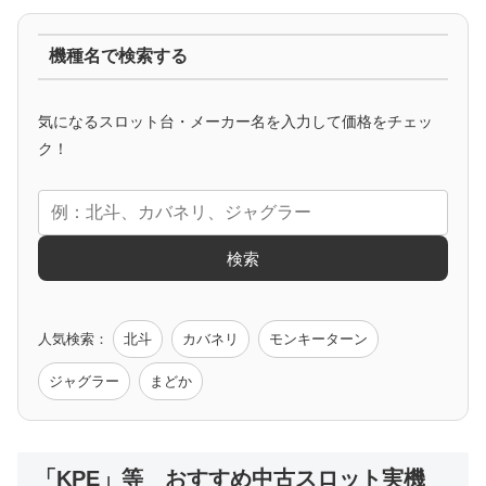
ジャグラー系
機種名で検索する
マイジャグ
ファンキー
アイム
ゴージャグ
ハッピー
気になるスロット台・メーカー名を入力して価格をチェッ
アニメタイアップ
ク！
エヴァ
コードギアス
化物語
炎炎ノ消防隊
ガンダム
検索
ゲーム原作
人気検索：
北斗
カバネリ
モンキーターン
モンハン
バイオ
ペルソナ
ゴッドイーター
鉄拳
ジャグラー
まどか
低価格おすすめ
「KPE」等 おすすめ中古スロット実機