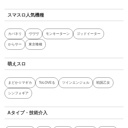
スマスロ人気機種
カバネリ
ヴヴヴ
モンキーターン
ゴッドイーター
からサー
東京喰種
萌えスロ
まどか☆マギカ
ToLOVEる
ツインエンジェル
戦国乙女
シンフォギア
Aタイプ・技術介入