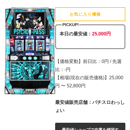
お気に入り機種
(追加済)
PICKUP!
本日の最安値：
25,000円
【価格変動】前日比：0円 / 先週
比：-円
【相場(現在の販売価格)】25,000
円 〜 52,800円
最安値販売店舗：パチスロわっし
ょい
最安値ショップで在庫を確認す