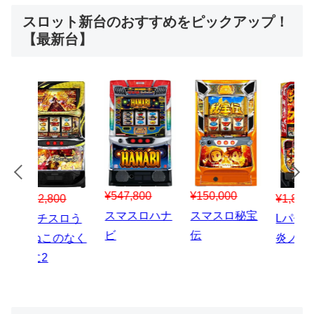
スロット新台のおすすめをピックアップ！
【最新台】
¥547,800
¥150,000
00
¥1,867,800
¥3
スマスロハナ
スマスロ秘宝
スロう
Lパチスロ 炎
ス
ビ
伝
のなく
炎ノ消防隊2
6