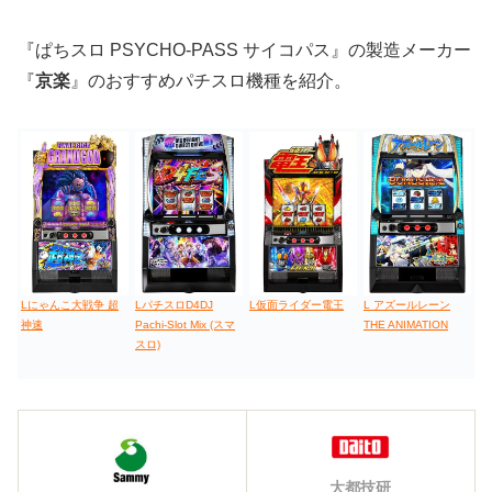
値下げ台
ディスクアップ
エウレカ
新鬼武者
ひぐらし
『ぱちスロ PSYCHO-PASS サイコパス』の製造メーカー
『
京楽
』のおすすめパチスロ機種を紹介。
Lにゃんこ大戦争 超
LパチスロD4DJ
L仮面ライダー電王
L アズールレーン
神速
Pachi-Slot Mix (スマ
THE ANIMATION
スロ)
大都技研