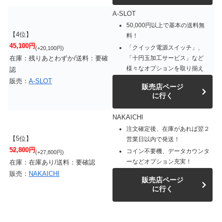
A-SLOT
50,000円以上で基本の送料無
【4位】
料！
45,100円
「クイック電源スイッチ」、
(+20,100円)
「十円玉加工サービス」など
在庫：残りあとわずか/送料：要確
様々なオプションを取り揃え
認
販売：
A-SLOT
販売店ページ
に行く
NAKAICHI
注文確定後、在庫があれば翌２
【5位】
営業日以内で発送！
52,800円
コイン不要機、データカウンタ
(+27,800円)
ーなどオプション充実！
在庫：在庫あり/送料：要確認
販売：
NAKAICHI
販売店ページ
に行く