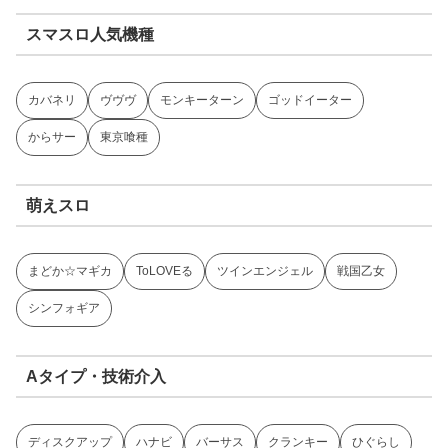
スマスロ人気機種
カバネリ
ヴヴヴ
モンキーターン
ゴッドイーター
からサー
東京喰種
萌えスロ
まどか☆マギカ
ToLOVEる
ツインエンジェル
戦国乙女
シンフォギア
Aタイプ・技術介入
ディスクアップ
ハナビ
バーサス
クランキー
ひぐらし