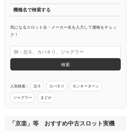
機種名で検索する
マイジャグ
ファンキー
アイム
ゴージャグ
ハッピー
気になるスロット台・メーカー名を入力して価格をチェッ
アニメタイアップ
ク！
エヴァ
コードギアス
化物語
炎炎ノ消防隊
ガンダム
検索
ゲーム原作
人気検索：
北斗
カバネリ
モンキーターン
モンハン
バイオ
ペルソナ
ゴッドイーター
鉄拳
ジャグラー
まどか
低価格おすすめ
「京楽」等 おすすめ中古スロット実機