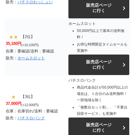
販売：
パチスロわっしょい
販売店ページ
に行く
ホームスロット
50,000円以上で基本の送料無
【2位】
料！
35,100円
お得な時間限定タイムセールも
(+10,100円)
実施中
在庫：要確認/送料：要確認
販売：
ホームスロット
販売店ページ
に行く
パチスロバンク
商品代金合計が50,000円以上の
場合は、１台分のみ送料無料！
【3位】
一部地域を除く
37,000円
(+12,000円)
「複数台セット割」、「不要台
在庫：在庫切れ/送料：要確認
回収サービス」も実施中
販売：
パチスロバンク
販売店ページ
に行く