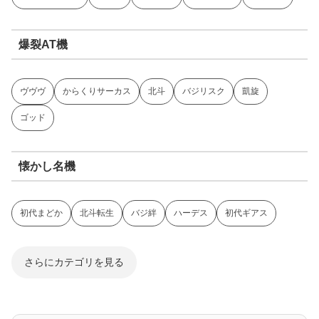
爆裂AT機
ヴヴヴ
からくりサーカス
北斗
バジリスク
凱旋
ゴッド
懐かし名機
初代まどか
北斗転生
バジ絆
ハーデス
初代ギアス
さらにカテゴリを見る
ジャグラー系