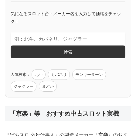
マイジャグ
ファンキー
アイム
ゴージャグ
ハッピー
気になるスロット台・メーカー名を入力して価格をチェッ
アニメタイアップ
ク！
エヴァ
コードギアス
化物語
炎炎ノ消防隊
ガンダム
検索
ゲーム原作
人気検索：
北斗
カバネリ
モンキーターン
モンハン
バイオ
ペルソナ
ゴッドイーター
鉄拳
ジャグラー
まどか
低価格おすすめ
「京楽」等 おすすめ中古スロット実機
値下げ台
ディスクアップ
エウレカ
新鬼武者
ひぐらし
『ぱちスロ 必殺仕事人』の製造メーカー『
京楽
』のおす