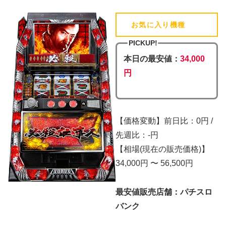
お気に入り機種
(追加済)
PICKUP!
本日の最安値：
34,000
円
【価格変動】前日比：0円 /
先週比：-円
【相場(現在の販売価格)】
34,000円 〜 56,500円
最安値販売店舗：パチスロ
バンク