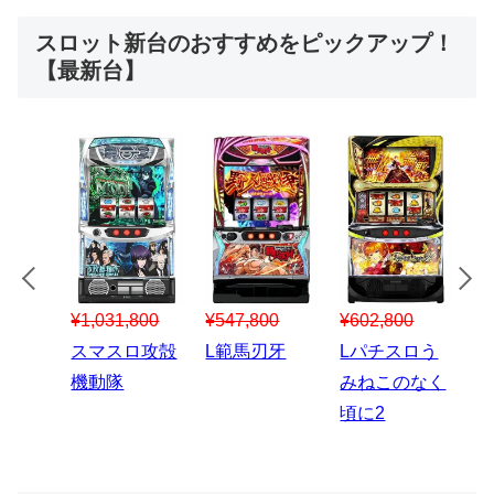
スロット新台のおすすめをピックアップ！
【最新台】
¥547,800
¥150,000
00
¥1,867,800
¥3
スマスロハナ
スマスロ秘宝
スロう
Lパチスロ 炎
ス
ビ
伝
のなく
炎ノ消防隊2
6