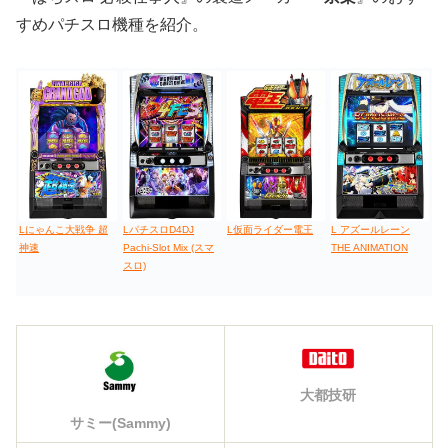
すめパチスロ機種を紹介。
Lにゃんこ大戦争 超
LパチスロD4DJ
L仮面ライダー電王
L アズールレーン
神速
Pachi-Slot Mix (スマ
THE ANIMATION
スロ)
大都技研
サミー(Sammy)