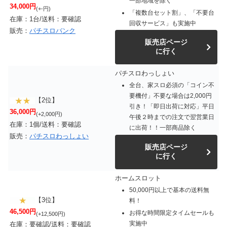
一部地域を除く
34,000円
(+-円)
「複数台セット割」、「不要台
在庫：1台/送料：要確認
回収サービス」も実施中
販売：
パチスロバンク
販売店ページ
に行く
パチスロわっしょい
全台、家スロ必須の「コイン不
要機付」不要な場合は2,000円
【2位】
引き！「即日出荷に対応」平日
36,000円
(+2,000円)
午後２時までの注文で翌営業日
在庫：1個/送料：要確認
に出荷！！一部商品除く
販売：
パチスロわっしょい
販売店ページ
に行く
ホームスロット
50,000円以上で基本の送料無
【3位】
料！
46,500円
お得な時間限定タイムセールも
(+12,500円)
実施中
在庫：要確認/送料：要確認