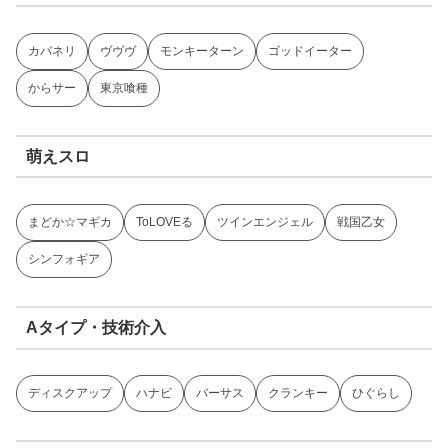
カバネリ
ヴヴヴ
モンキーターン
ゴッドイーター
からサー
東京喰種
萌えスロ
まどか☆マギカ
ToLOVEる
ツインエンジェル
戦国乙女
シンフォギア
Aタイプ・技術介入
ディスクアップ
ハナビ
バーサス
クランキー
ひぐらし