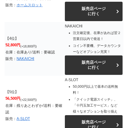
販売：
ホームスロット
販売店ページ
に行く
NAKAICHI
注文確定後、在庫があれば翌２
【4位】
営業日以内で発送！
52,800円
コイン不要機、データカウンタ
(+18,800円)
ーなどオプション充実！
在庫：在庫あり/送料：要確認
販売：
NAKAICHI
販売店ページ
に行く
A-SLOT
50,000円以上で基本の送料無
【5位】
料！
56,500円
「クイック電源スイッチ」、
(+22,500円)
「十円玉加工サービス」など
在庫：残りあとわずか/送料：要確
様々なオプションを取り揃え
認
販売：
A-SLOT
販売店ページ
に行く