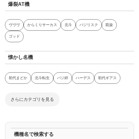
爆裂AT機
ヴヴヴ
からくりサーカス
北斗
バジリスク
凱旋
ゴッド
懐かし名機
初代まどか
北斗転生
バジ絆
ハーデス
初代ギアス
さらにカテゴリを見る
ジャグラー系
機種名で検索する