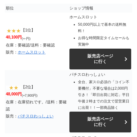
順位
ショップ情報
ホームスロット
50,000円以上で基本の送料無
【1位】
料！
40,100円
お得な時間限定タイムセールも
(+-円)
実施中
在庫：要確認/送料：要確認
販売：
ホームスロット
販売店ページ
に行く
パチスロわっしょい
全台、家スロ必須の「コイン不
【2位】
要機付」不要な場合は2,000円
48,000円
引き！「即日出荷に対応」平日
(+7,900円)
午後２時までの注文で翌営業日
在庫：在庫切れです。/送料：要確
に出荷！！一部商品除く
認
販売：
パチスロわっしょい
販売店ページ
に行く