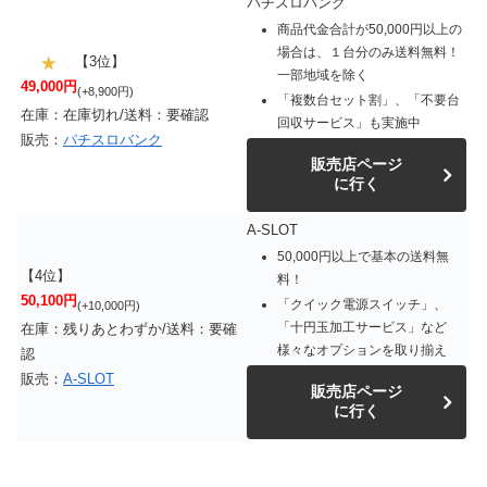
パチスロバンク
商品代金合計が50,000円以上の
場合は、１台分のみ送料無料！
【3位】
一部地域を除く
49,000円
(+8,900円)
「複数台セット割」、「不要台
在庫：在庫切れ/送料：要確認
回収サービス」も実施中
販売：
パチスロバンク
販売店ページ
に行く
A-SLOT
50,000円以上で基本の送料無
【4位】
料！
50,100円
「クイック電源スイッチ」、
(+10,000円)
「十円玉加工サービス」など
在庫：残りあとわずか/送料：要確
様々なオプションを取り揃え
認
販売：
A-SLOT
販売店ページ
に行く