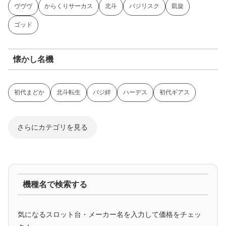
ヴヴヴ
からくりサーカス
北斗
バジリスク
凱旋
ゴッド
懐かし名機
初代まどか
北斗転生
バジ絆
ハーデス
初代ギアス
さらにカテゴリを見る
ジャグラー系
機種名で検索する
マイジャグ
ファンキー
アイム
ゴージャグ
ハッピー
気になるスロット台・メーカー名を入力して価格をチェッ