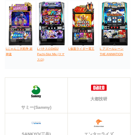
Lにゃんこ大戦争 超
LパチスロD4DJ
L仮面ライダー電王
L アズールレーン
神速
Pachi-Slot Mix (スマ
THE ANIMATION
スロ)
大都技研
サミー(Sammy)
エンターライズ
SANKYO(三共)