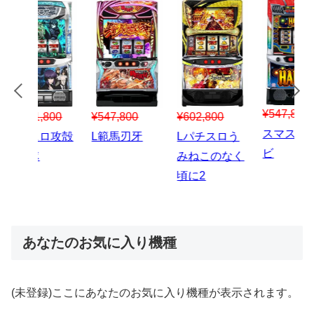
¥547,800
¥150,000
00
¥1,867,800
¥3
スマスロハナ
スマスロ秘宝
スロう
Lパチスロ 炎
ス
ビ
伝
のなく
炎ノ消防隊2
6
あなたのお気に入り機種
(未登録)ここにあなたのお気に入り機種が表示されます。