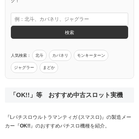
アニメタイアップ
ク！
エヴァ
コードギアス
化物語
炎炎ノ消防隊
ガンダム
検索
ゲーム原作
人気検索：
北斗
カバネリ
モンキーターン
モンハン
バイオ
ペルソナ
ゴッドイーター
鉄拳
ジャグラー
まどか
低価格おすすめ
「OK!!」等 おすすめ中古スロット実機
値下げ台
ディスクアップ
エウレカ
新鬼武者
ひぐらし
『Lパチスロウルトラマンティガ (スマスロ)』の製造メー
カー『
OK!!
』のおすすめパチスロ機種を紹介。