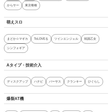
からサー
東京喰種
萌えスロ
まどか☆マギカ
ToLOVEる
ツインエンジェル
戦国乙女
シンフォギア
Aタイプ・技術介入
ディスクアップ
ハナビ
バーサス
クランキー
ひぐらし
爆裂AT機