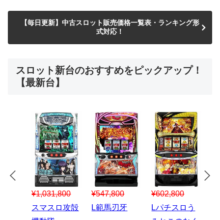
【毎日更新】中古スロット販売価格一覧表・ランキング形
式対応！
スロット新台のおすすめをピックアップ！
【最新台】
¥547,800
¥150,000
00
¥1,867,800
¥3
スマスロハナ
スマスロ秘宝
スロう
Lパチスロ 炎
ス
ビ
伝