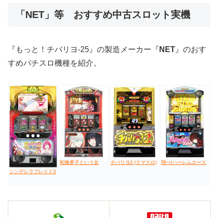
「NET」等 おすすめ中古スロット実機
値下げ台
ディスクアップ
エウレカ
新鬼武者
ひぐらし
『もっと！チバリヨ-25』の製造メーカー『
NET
』のおす
すめパチスロ機種を紹介。
蛇喰夢子という女
チバリヨ2 (スマスロ)
翔べ!ハーレムエース
シンデレラブレイド3