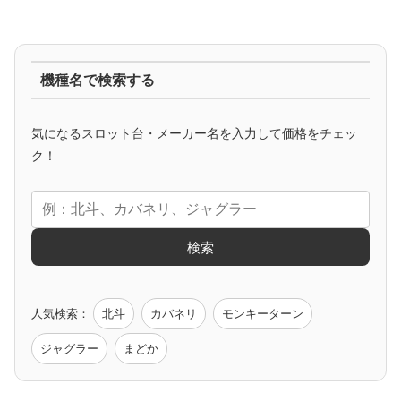
ジャグラー系
機種名で検索する
マイジャグ
ファンキー
アイム
ゴージャグ
ハッピー
気になるスロット台・メーカー名を入力して価格をチェッ
アニメタイアップ
ク！
エヴァ
コードギアス
化物語
炎炎ノ消防隊
ガンダム
検索
ゲーム原作
人気検索：
北斗
カバネリ
モンキーターン
モンハン
バイオ
ペルソナ
ゴッドイーター
鉄拳
ジャグラー
まどか
低価格おすすめ