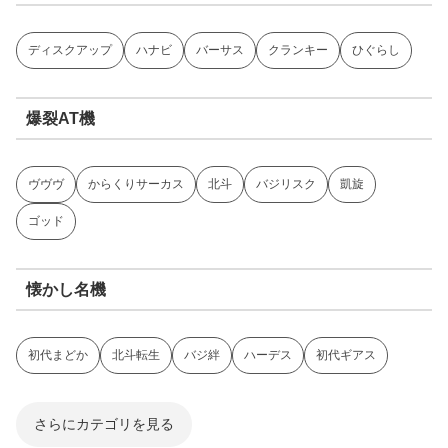
ディスクアップ
ハナビ
バーサス
クランキー
ひぐらし
爆裂AT機
ヴヴヴ
からくりサーカス
北斗
バジリスク
凱旋
ゴッド
懐かし名機
初代まどか
北斗転生
バジ絆
ハーデス
初代ギアス
さらにカテゴリを見る