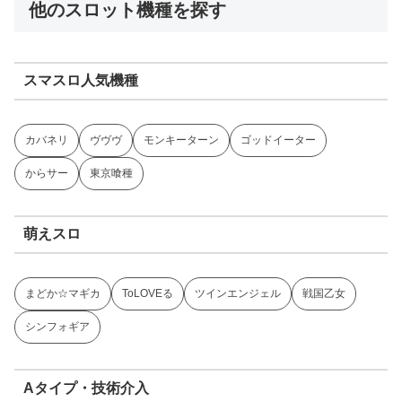
他のスロット機種を探す
スマスロ人気機種
カバネリ
ヴヴヴ
モンキーターン
ゴッドイーター
からサー
東京喰種
萌えスロ
まどか☆マギカ
ToLOVEる
ツインエンジェル
戦国乙女
シンフォギア
Aタイプ・技術介入