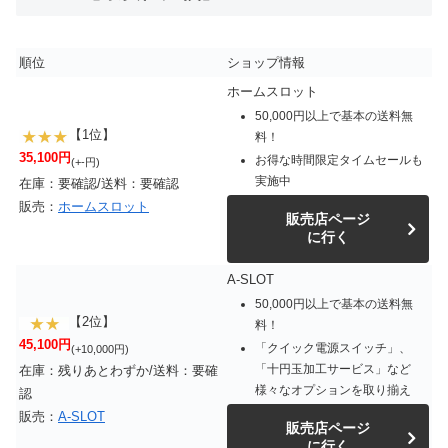
順位
ショップ情報
ホームスロット
50,000円以上で基本の送料無
【1位】
料！
35,100円
お得な時間限定タイムセールも
(+-円)
実施中
在庫：要確認/送料：要確認
販売：
ホームスロット
販売店ページ
に行く
A-SLOT
50,000円以上で基本の送料無
【2位】
料！
45,100円
「クイック電源スイッチ」、
(+10,000円)
「十円玉加工サービス」など
在庫：残りあとわずか/送料：要確
様々なオプションを取り揃え
認
販売：
A-SLOT
販売店ページ
に行く