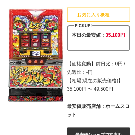
お気に入り機種
(追加済)
PICKUP!
本日の最安値：
35,100円
【価格変動】前日比：0円 /
先週比：-円
【相場(現在の販売価格)】
35,100円 〜 49,500円
最安値販売店舗：ホームスロ
ット
最安値ショップで在庫を