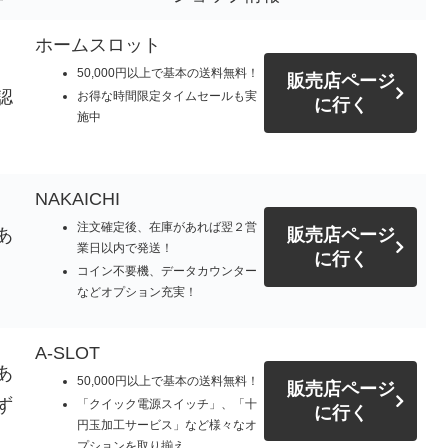
ホームスロット
50,000円以上で基本の送料無料！
販売店ページ
認
お得な時間限定タイムセールも実
に行く
施中
NAKAICHI
注文確定後、在庫があれば翌２営
あ
販売店ページ
業日以内で発送！
に行く
コイン不要機、データカウンター
などオプション充実！
A-SLOT
あ
50,000円以上で基本の送料無料！
販売店ページ
ず
「クイック電源スイッチ」、「十
に行く
円玉加工サービス」など様々なオ
プションを取り揃え