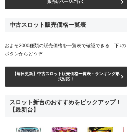
販売店ページに行く
中古スロット販売価格一覧表
およそ2000種類の販売価格を一覧表で確認できる！下↓の
ボタンからどうぞ
【毎日更新】中古スロット販売価格一覧表・ランキング形
式対応！
スロット新台のおすすめをピックアップ！
【最新台】