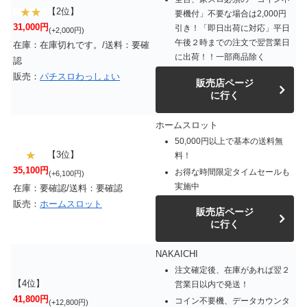
【2位】
要機付」不要な場合は2,000円
31,000円
引き！「即日出荷に対応」平日
(+2,000円)
午後２時までの注文で翌営業日
在庫：在庫切れです。/送料：要確
に出荷！！一部商品除く
認
販売：
パチスロわっしょい
販売店ページ
に行く
ホームスロット
50,000円以上で基本の送料無
【3位】
料！
35,100円
お得な時間限定タイムセールも
(+6,100円)
実施中
在庫：要確認/送料：要確認
販売：
ホームスロット
販売店ページ
に行く
NAKAICHI
注文確定後、在庫があれば翌２
【4位】
営業日以内で発送！
41,800円
コイン不要機、データカウンタ
(+12,800円)