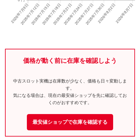
価格が動く前に在庫を確認しよう
中古スロット実機は在庫数が少なく、価格も日々変動しま
す。
気になる場合は、現在の最安値ショップを先に確認してお
くのがおすすめです。
最安値ショップで在庫を確認する