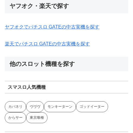
ヤフオク・楽天で探す
ヤフオクでパチスロ GATEの中古実機を探す
楽天でパチスロ GATEの中古実機を探す
他のスロット機種を探す
スマスロ人気機種
カバネリ
ヴヴヴ
モンキーターン
ゴッドイーター
からサー
東京喰種