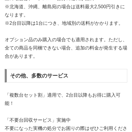
※北海道、沖縄、離島宛の場合は送料最大2,500円引きに
なります。
※2台目以降は1台につき、地域別の送料がかかります。
オプション品のみ購入の場合でも適用されます。ただし、
全ての商品を同梱できない場合、追加の料金が発生する場
合があります。
その他、多数のサービス
「複数台セット割」適用で、2台目以降もお得に購入可
能！
「不要台回収サービス」実施中
不要になった実機の処分でお困りの際はぜひご利用くださ