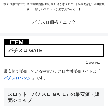
家スロ用中古パチスロ実機価格比較-最新台を家スロで-【掲載商品は1700種類
以上！欲しいスロットが必ず見つかる！】
パチスロ価格チェック
パチスロ GATE
2026.08.07
最安値で販売している中古パチスロ実機販売サイトは「
パチスロバンク
」です。
スロット「パチスロ GATE」の最安値・販
売ショップ