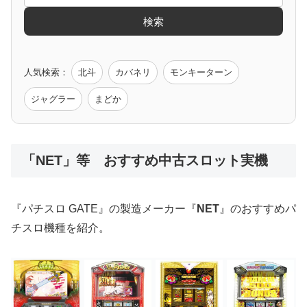
検索
ゲーム原作
人気検索：
北斗
カバネリ
モンキーターン
モンハン
バイオ
ペルソナ
ゴッドイーター
鉄拳
ジャグラー
まどか
低価格おすすめ
「NET」等 おすすめ中古スロット実機
値下げ台
ディスクアップ
エウレカ
新鬼武者
ひぐらし
『パチスロ GATE』の製造メーカー『
NET
』のおすすめパ
チスロ機種を紹介。