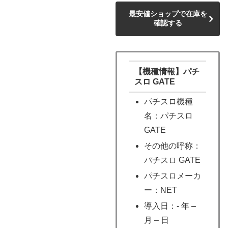
最安値ショップで在庫を
確認する
【機種情報】パチ
スロ GATE
パチスロ機種
名：パチスロ
GATE
その他の呼称：
パチスロ GATE
パチスロメーカ
ー：NET
導入日：- 年 –
月 – 日