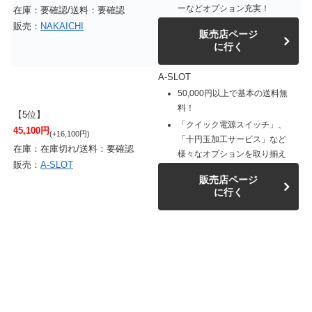
ーなどオプション充実！
在庫：要確認/送料：要確認
販売：
NAKAICHI
販売店ページ
に行く
A-SLOT
50,000円以上で基本の送料無
料！
【5位】
「クイック電源スイッチ」、
45,100円
(+16,100円)
「十円玉加工サービス」など
在庫：在庫切れ/送料：要確認
様々なオプションを取り揃え
販売：
A-SLOT
販売店ページ
に行く