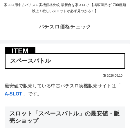
家スロ用中古パチスロ実機価格比較-最新台を家スロで-【掲載商品は1700種類
以上！欲しいスロットが必ず見つかる！】
パチスロ価格チェック
スペースバトル
2026.08.10
最安値で販売している中古パチスロ実機販売サイトは「
A-SLOT
」です。
スロット「スペースバトル」の最安値・販
売ショップ