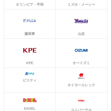
オリンピア・平和
ミズホ・メーシー
藤商事
山佐
KPE
オーイズミ
ビスティ
タイヨーエレック
DAXEL
ユニバーサル