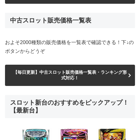
中古スロット販売価格一覧表
およそ2000種類の販売価格を一覧表で確認できる！下↓の
ボタンからどうぞ
【毎日更新】中古スロット販売価格一覧表・ランキング形
式対応！
スロット新台のおすすめをピックアップ！
【最新台】