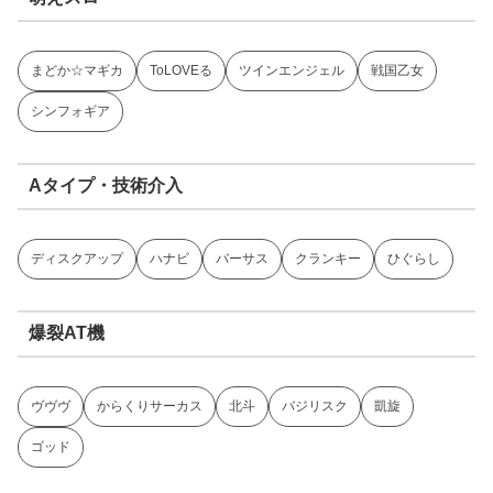
まどか☆マギカ
ToLOVEる
ツインエンジェル
戦国乙女
シンフォギア
Aタイプ・技術介入
ディスクアップ
ハナビ
バーサス
クランキー
ひぐらし
爆裂AT機
ヴヴヴ
からくりサーカス
北斗
バジリスク
凱旋
ゴッド