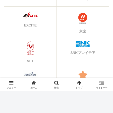
EXCITE
京楽
SNKプレイモア
NET
アリストクラート
その他のメーカー
メニュー
ホーム
検索
トップ
サイドバー
シェアする