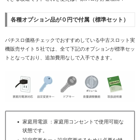
各種オプション品が０円で付属（標準セット）
パチスロ価格チェックでおすすめしている中古スロット実
機販売サイト５社では、全て下記のオプションが標準セッ
トとなっており、追加費用なしで入手できます。
家庭用電源 ：家庭用コンセントで使用可能な
状態です。