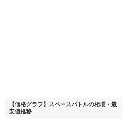
【価格グラフ】スペースバトルの相場・最
安値推移