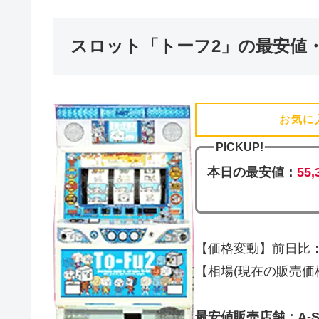
スロット「トーフ2」の最安値
お気に
PICKUP!
本日の最安値：
55
【価格変動】前日比：0
【相場(現在の販売価格)】
最安値販売店舗：A-S