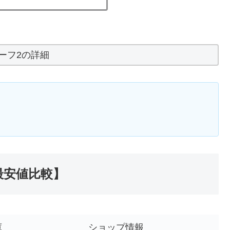
ーフ2の詳細
最安値比較】
庫
ショップ情報