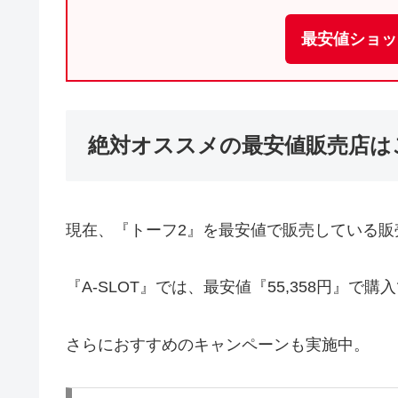
最安値ショッ
絶対オススメの最安値販売店は
現在、『トーフ2』を最安値で販売している販売
『A-SLOT』では、最安値『55,358円』で購
さらにおすすめのキャンペーンも実施中。