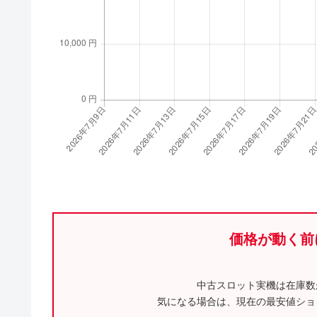
価格が動く前
中古スロット実機は在庫数
気になる場合は、現在の最安値ショ