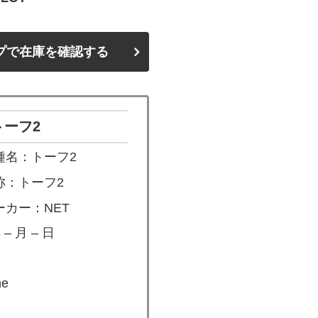
プで在庫を確認する
ーフ2
種名：トーフ2
称：トーフ2
カー：NET
– 月 – 日
e