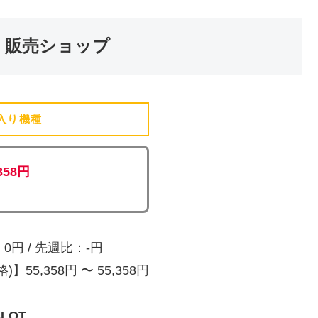
・販売ショップ
入り機種
(追加済)
,358円
円 / 先週比：-円
55,358円 〜 55,358円
LOT