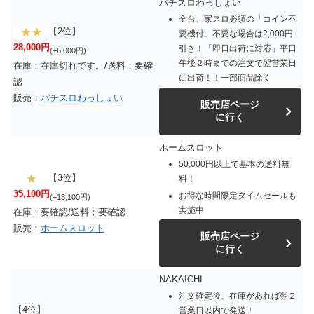
パチスロわっしょい
全台、家スロ必須の「コイン不
【2位】
要機付」不要な場合は2,000円
28,000円
引き！「即日出荷に対応」平日
(+6,000円)
午後２時までの注文で翌営業日
在庫：在庫切れです。/送料：要確
に出荷！！一部商品除く
認
販売：
パチスロわっしょい
販売店ページ
に行く
ホームスロット
50,000円以上で基本の送料無
【3位】
料！
35,100円
お得な時間限定タイムセールも
(+13,100円)
実施中
在庫：要確認/送料：要確認
販売：
ホームスロット
販売店ページ
に行く
NAKAICHI
注文確定後、在庫があれば翌２
【4位】
営業日以内で発送！