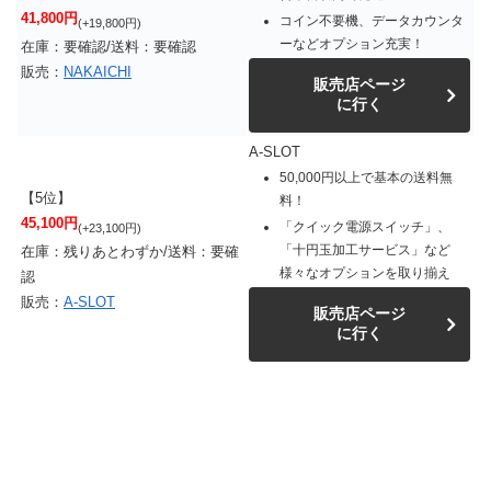
41,800円
コイン不要機、データカウンタ
(+19,800円)
ーなどオプション充実！
在庫：要確認/送料：要確認
販売：
NAKAICHI
販売店ページ
に行く
A-SLOT
50,000円以上で基本の送料無
【5位】
料！
45,100円
「クイック電源スイッチ」、
(+23,100円)
「十円玉加工サービス」など
在庫：残りあとわずか/送料：要確
様々なオプションを取り揃え
認
販売：
A-SLOT
販売店ページ
に行く