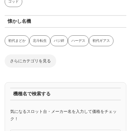
ゴッド
懐かし名機
初代まどか
北斗転生
バジ絆
ハーデス
初代ギアス
さらにカテゴリを見る
ジャグラー系
機種名で検索する
マイジャグ
ファンキー
アイム
ゴージャグ
ハッピー
気になるスロット台・メーカー名を入力して価格をチェッ
アニメタイアップ
ク！