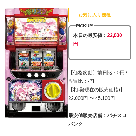
お気に入り機種
(追加済)
PICKUP!
本日の最安値：
22,000
円
【価格変動】前日比：0円 /
先週比：-円
【相場(現在の販売価格)】
22,000円 〜 45,100円
最安値販売店舗：パチスロ
バンク