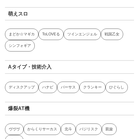
萌えスロ
まどか☆マギカ
ToLOVEる
ツインエンジェル
戦国乙女
シンフォギア
Aタイプ・技術介入
ディスクアップ
ハナビ
バーサス
クランキー
ひぐらし
爆裂AT機
ヴヴヴ
からくりサーカス
北斗
バジリスク
凱旋