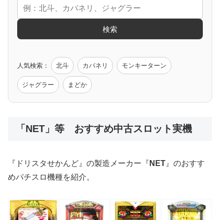
エヴァ
コードギアス
化物語
炎炎ノ消防隊
ガンダム
検索
ゲーム原作
人気検索：
北斗
カバネリ
モンキーターン
モンハン
バイオ
ペルソナ
ゴッドイーター
鉄拳
ジャグラー
まどか
低価格おすすめ
「NET」等 おすすめ中古スロット実機
値下げ台
ディスクアップ
エウレカ
新鬼武者
ひぐらし
『ドリスタせかんど』の製造メーカー『
NET
』のおすす
めパチスロ機種を紹介。