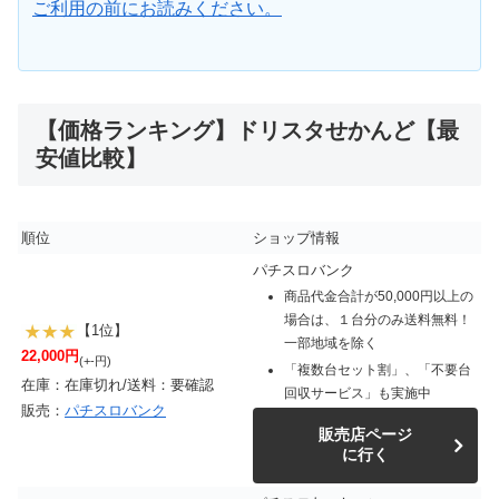
ご利用の前にお読みください。
【価格ランキング】ドリスタせかんど【最
安値比較】
順位
ショップ情報
パチスロバンク
商品代金合計が50,000円以上の
場合は、１台分のみ送料無料！
【1位】
一部地域を除く
22,000円
(+-円)
「複数台セット割」、「不要台
在庫：在庫切れ/送料：要確認
回収サービス」も実施中
販売：
パチスロバンク
販売店ページ
に行く