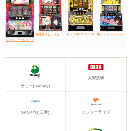
蛇喰夢子という女
チバリヨ2 (スマスロ)
翔べ!ハーレムエース
シンデレラブレイド3
大都技研
サミー(Sammy)
エンターライズ
SANKYO(三共)