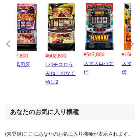
¥547,800
¥150,000
00
¥1,867,800
¥3
スマスロハナ
スマスロ秘宝
スロう
Lパチスロ 炎
ス
ビ
伝
のなく
炎ノ消防隊2
6
あなたのお気に入り機種
(未登録)ここにあなたのお気に入り機種が表示されます。