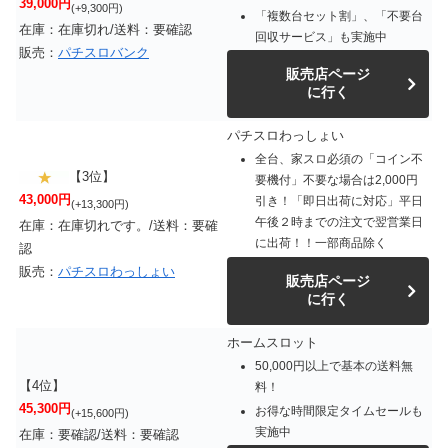
39,000円
(+9,300円)
「複数台セット割」、「不要台
在庫：在庫切れ/送料：要確認
回収サービス」も実施中
販売：
パチスロバンク
販売店ページ
に行く
パチスロわっしょい
全台、家スロ必須の「コイン不
【3位】
要機付」不要な場合は2,000円
43,000円
引き！「即日出荷に対応」平日
(+13,300円)
午後２時までの注文で翌営業日
在庫：在庫切れです。/送料：要確
に出荷！！一部商品除く
認
販売：
パチスロわっしょい
販売店ページ
に行く
ホームスロット
50,000円以上で基本の送料無
【4位】
料！
45,300円
お得な時間限定タイムセールも
(+15,600円)
実施中
在庫：要確認/送料：要確認