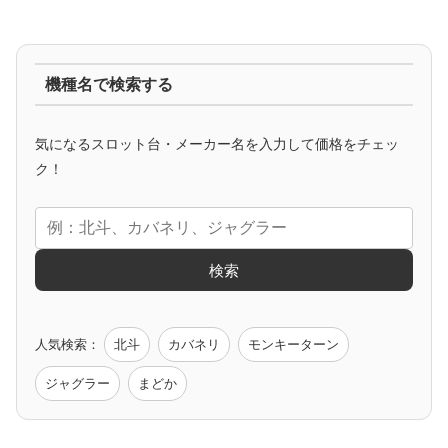
ジャグラー系
機種名で検索する
マイジャグ
ファンキー
アイム
ゴージャグ
ハッピー
気になるスロット台・メーカー名を入力して価格をチェッ
アニメタイアップ
ク！
エヴァ
コードギアス
化物語
炎炎ノ消防隊
ガンダム
検索
ゲーム原作
人気検索：
北斗
カバネリ
モンキーターン
モンハン
バイオ
ペルソナ
ゴッドイーター
鉄拳
ジャグラー
まどか
低価格おすすめ