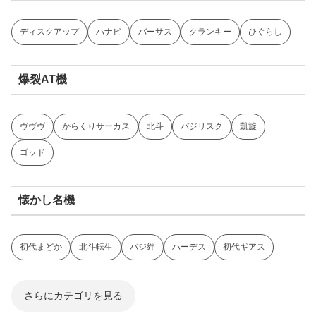
ディスクアップ
ハナビ
バーサス
クランキー
ひぐらし
爆裂AT機
ヴヴヴ
からくりサーカス
北斗
バジリスク
凱旋
ゴッド
懐かし名機
初代まどか
北斗転生
バジ絆
ハーデス
初代ギアス
さらにカテゴリを見る