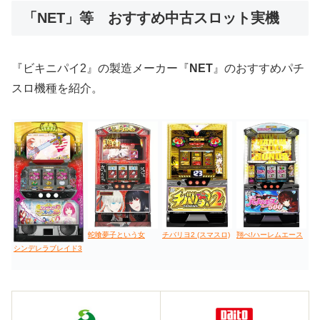
「NET」等 おすすめ中古スロット実機
値下げ台
ディスクアップ
エウレカ
新鬼武者
ひぐらし
『ビキニパイ2』の製造メーカー『
NET
』のおすすめパチ
スロ機種を紹介。
蛇喰夢子という女
チバリヨ2 (スマスロ)
翔べ!ハーレムエース
シンデレラブレイド3