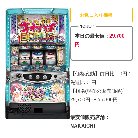
お気に入り機種
(追加済)
PICKUP!
本日の最安値：
29,700
円
【価格変動】前日比：0円 /
先週比：-円
【相場(現在の販売価格)】
29,700円 〜 55,300円
最安値販売店舗：
NAKAICHI