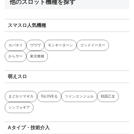
他のスロット機種を探す
スマスロ人気機種
カバネリ
ヴヴヴ
モンキーターン
ゴッドイーター
からサー
東京喰種
萌えスロ
まどか☆マギカ
ToLOVEる
ツインエンジェル
戦国乙女
シンフォギア
Aタイプ・技術介入