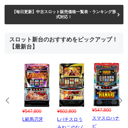
【毎日更新】中古スロット販売価格一覧表・ランキング形
式対応！
スロット新台のおすすめをピックアップ！
【最新台】
¥547,800
¥150,000
00
¥1,867,800
¥3
スマスロハナ
スマスロ秘宝
スロう
Lパチスロ 炎
ス
ビ
伝
のなく
炎ノ消防隊2
6