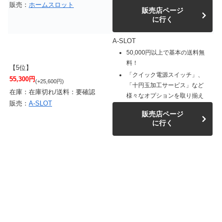
販売：
ホームスロット
販売店ページ
に行く
A-SLOT
50,000円以上で基本の送料無
料！
【5位】
「クイック電源スイッチ」、
55,300円
(+25,600円)
「十円玉加工サービス」など
在庫：在庫切れ/送料：要確認
様々なオプションを取り揃え
販売：
A-SLOT
販売店ページ
に行く