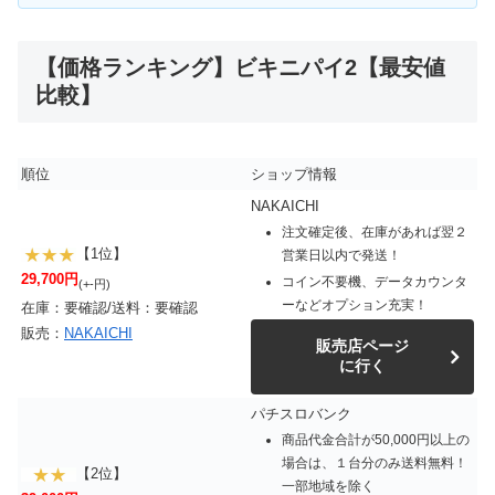
【価格ランキング】ビキニパイ2【最安値
比較】
順位
ショップ情報
NAKAICHI
注文確定後、在庫があれば翌２
【1位】
営業日以内で発送！
29,700円
コイン不要機、データカウンタ
(+-円)
ーなどオプション充実！
在庫：要確認/送料：要確認
販売：
NAKAICHI
販売店ページ
に行く
パチスロバンク
商品代金合計が50,000円以上の
場合は、１台分のみ送料無料！
【2位】
一部地域を除く