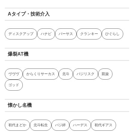
Aタイプ・技術介入
ディスクアップ
ハナビ
バーサス
クランキー
ひぐらし
爆裂AT機
ヴヴヴ
からくりサーカス
北斗
バジリスク
凱旋
ゴッド
懐かし名機
初代まどか
北斗転生
バジ絆
ハーデス
初代ギアス