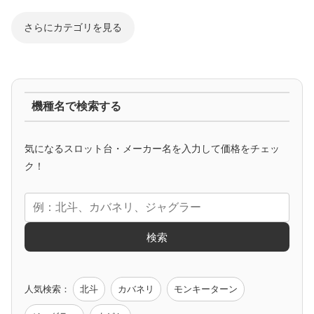
さらにカテゴリを見る
ジャグラー系
機種名で検索する
マイジャグ
ファンキー
アイム
ゴージャグ
ハッピー
気になるスロット台・メーカー名を入力して価格をチェッ
アニメタイアップ
ク！
エヴァ
コードギアス
化物語
炎炎ノ消防隊
ガンダム
検索
ゲーム原作
人気検索：
北斗
カバネリ
モンキーターン
モンハン
バイオ
ペルソナ
ゴッドイーター
鉄拳