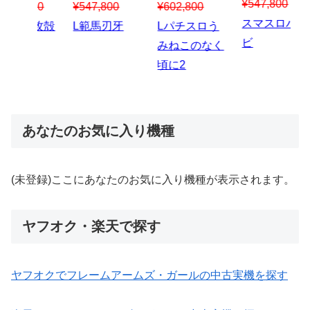
¥547,800
¥150,000
00
¥1,867,800
¥3
スマスロハナ
スマスロ秘宝
スロう
Lパチスロ 炎
ス
ビ
伝
のなく
炎ノ消防隊2
6
あなたのお気に入り機種
(未登録)ここにあなたのお気に入り機種が表示されます。
ヤフオク・楽天で探す
ヤフオクでフレームアームズ・ガールの中古実機を探す