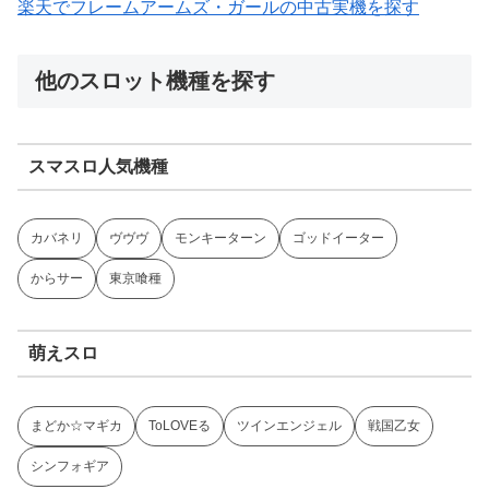
楽天でフレームアームズ・ガールの中古実機を探す
他のスロット機種を探す
スマスロ人気機種
カバネリ
ヴヴヴ
モンキーターン
ゴッドイーター
からサー
東京喰種
萌えスロ
まどか☆マギカ
ToLOVEる
ツインエンジェル
戦国乙女
シンフォギア