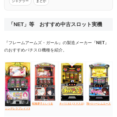
ジャグラー
まどか
低価格おすすめ
「NET」等 おすすめ中古スロット実機
値下げ台
ディスクアップ
エウレカ
新鬼武者
ひぐらし
『フレームアームズ・ガール』の製造メーカー『
NET
』
のおすすめパチスロ機種を紹介。
蛇喰夢子という女
チバリヨ2 (スマスロ)
翔べ!ハーレムエース
シンデレラブレイド3