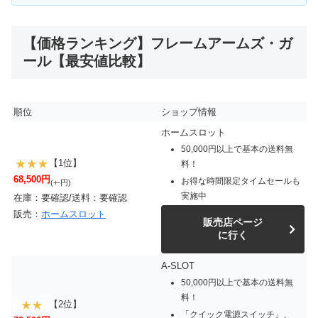
【価格ランキング】フレームアームズ・ガ
ール【最安値比較】
順位
ショップ情報
ホームスロット
50,000円以上で基本の送料無
【1位】
料！
68,500円
お得な時間限定タイムセールも
(+-円)
実施中
在庫：要確認/送料：要確認
販売：
ホームスロット
販売店ページ
に行く
A-SLOT
50,000円以上で基本の送料無
料！
【2位】
「クイック電源スイッチ」、