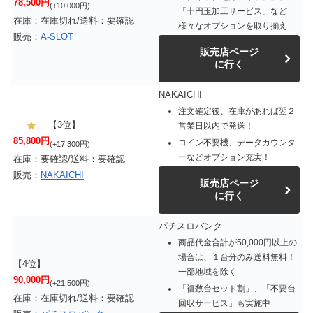
78,500円
(+10,000円)
「十円玉加工サービス」など
在庫：在庫切れ/送料：要確認
様々なオプションを取り揃え
販売：
A-SLOT
販売店ページ
に行く
NAKAICHI
注文確定後、在庫があれば翌２
【3位】
営業日以内で発送！
85,800円
コイン不要機、データカウンタ
(+17,300円)
ーなどオプション充実！
在庫：要確認/送料：要確認
販売：
NAKAICHI
販売店ページ
に行く
パチスロバンク
商品代金合計が50,000円以上の
場合は、１台分のみ送料無料！
【4位】
一部地域を除く
90,000円
(+21,500円)
「複数台セット割」、「不要台
在庫：在庫切れ/送料：要確認
回収サービス」も実施中