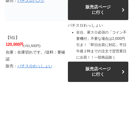
販売：
パチスロバンク
販売店ページ
に行く
パチスロわっしょい
全台、家スロ必須の「コイン不
【5位】
要機付」不要な場合は2,000円
120,000円
引き！「即日出荷に対応」平日
(+51,500円)
午後２時までの注文で翌営業日
在庫：在庫切れです。/送料：要確
に出荷！！一部商品除く
認
販売：
パチスロわっしょい
販売店ページ
に行く