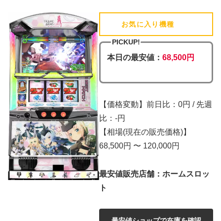
お気に入り機種
(追加済)
PICKUP!
本日の最安値：
68,500円
【価格変動】前日比：0円 / 先週
比：-円
【相場(現在の販売価格)】
68,500円 〜 120,000円
最安値販売店舗：ホームスロッ
ト
最安値ショップで在庫を確認