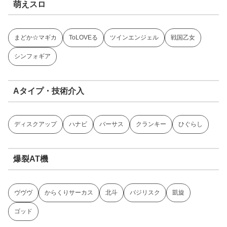
萌えスロ
まどか☆マギカ
ToLOVEる
ツインエンジェル
戦国乙女
シンフォギア
Aタイプ・技術介入
ディスクアップ
ハナビ
バーサス
クランキー
ひぐらし
爆裂AT機
ヴヴヴ
からくりサーカス
北斗
バジリスク
凱旋
ゴッド