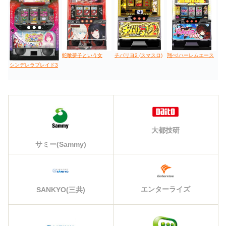
蛇喰夢子という女
チバリヨ2 (スマスロ)
翔べ!ハーレムエース
シンデレラブレイド3
大都技研
サミー(Sammy)
エンターライズ
SANKYO(三共)