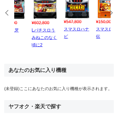
¥547,800
¥150,000
00
¥1,867,800
¥3
スマスロハナ
スマスロ秘宝
スロう
Lパチスロ 炎
ス
ビ
伝
のなく
炎ノ消防隊2
6
あなたのお気に入り機種
(未登録)ここにあなたのお気に入り機種が表示されます。
ヤフオク・楽天で探す