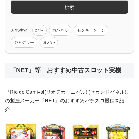
検索
ゲーム原作
人気検索：
北斗
カバネリ
モンキーターン
モンハン
バイオ
ペルソナ
ゴッドイーター
鉄拳
ジャグラー
まどか
低価格おすすめ
「NET」等 おすすめ中古スロット実機
値下げ台
ディスクアップ
エウレカ
新鬼武者
ひぐらし
『Rio de Carnival(リオデカーニバル) (セカンドパネル)』
の製造メーカー『
NET
』のおすすめパチスロ機種を紹
介。