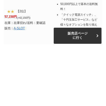
50,000円以上で基本の送料無
料！
【2位】
「クイック電源スイッチ」、
57,150円
(+42,150円)
「十円玉加工サービス」など
在庫：在庫切れ/送料：要確認
様々なオプションを取り揃え
販売：
A-SLOT
販売店ページ
に行く