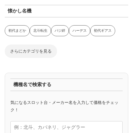
懐かし名機
初代まどか
北斗転生
バジ絆
ハーデス
初代ギアス
さらにカテゴリを見る
ジャグラー系
機種名で検索する
マイジャグ
ファンキー
アイム
ゴージャグ
ハッピー
気になるスロット台・メーカー名を入力して価格をチェッ
アニメタイアップ
ク！
エヴァ
コードギアス
化物語
炎炎ノ消防隊
ガンダム