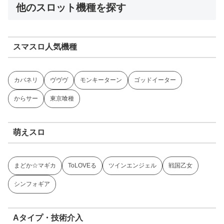
他のスロット機種を探す
スマスロ人気機種
カバネリ
ヴヴヴ
モンキーターン
ゴッドイーター
からサー
東京喰種
萌えスロ
まどか☆マギカ
ToLOVEる
ツインエンジェル
戦国乙女
シンフォギア
Aタイプ・技術介入