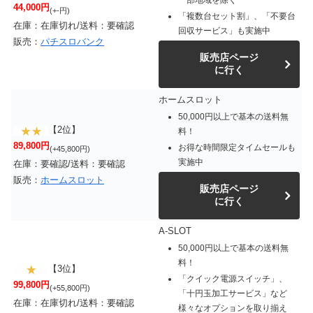
44,000円
(+-円)
「複数台セット割」、「不要台
在庫：在庫切れ/送料：要確認
回収サービス」も実施中
販売：
パチスロバンク
販売店ページ
に行く
ホームスロット
50,000円以上で基本の送料無
【2位】
料！
89,800円
お得な時間限定タイムセールも
(+45,800円)
実施中
在庫：要確認/送料：要確認
販売：
ホームスロット
販売店ページ
に行く
A-SLOT
50,000円以上で基本の送料無
料！
【3位】
「クイック電源スイッチ」、
99,800円
(+55,800円)
「十円玉加工サービス」など
在庫：在庫切れ/送料：要確認
様々なオプションを取り揃え