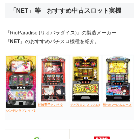
「NET」等 おすすめ中古スロット実機
値下げ台
ディスクアップ
エウレカ
新鬼武者
ひぐらし
『RioParadise (リオパラダイス)』の製造メーカー
『
NET
』のおすすめパチスロ機種を紹介。
蛇喰夢子という女
チバリヨ2 (スマスロ)
翔べ!ハーレムエース
シンデレラブレイド3