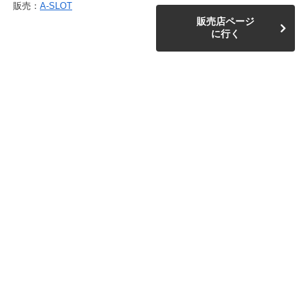
販売：
A-SLOT
販売店ページ
に行く