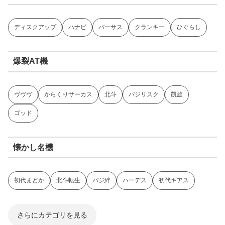
ディスクアップ
ハナビ
バーサス
クランキー
ひぐらし
爆裂AT機
ヴヴヴ
からくりサーカス
北斗
バジリスク
凱旋
ゴッド
懐かし名機
初代まどか
北斗転生
バジ絆
ハーデス
初代ギアス
さらにカテゴリを見る