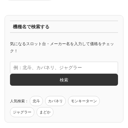
ジャグラー系
機種名で検索する
マイジャグ
ファンキー
アイム
ゴージャグ
ハッピー
気になるスロット台・メーカー名を入力して価格をチェッ
アニメタイアップ
ク！
エヴァ
コードギアス
化物語
炎炎ノ消防隊
ガンダム
検索
ゲーム原作
人気検索：
北斗
カバネリ
モンキーターン
モンハン
バイオ
ペルソナ
ゴッドイーター
鉄拳
ジャグラー
まどか
低価格おすすめ