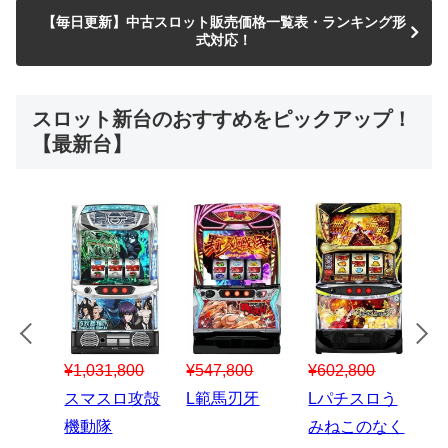
【毎日更新】中古スロット販売価格一覧表・ランキング形
式対応！
スロット新台のおすすめをピックアップ！
【最新台】
¥547,800
¥150,000
00
¥1,867,800
¥3
スマスロハナ
スマスロ秘宝
スロう
Lパチスロ 炎
ス
ビ
伝
のなく
炎ノ消防隊2
6