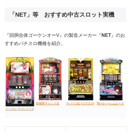
低価格おすすめ
「NET」等 おすすめ中古スロット実機
値下げ台
ディスクアップ
エウレカ
新鬼武者
ひぐらし
『回胴合体ゴーケンオーV』の製造メーカー『
NET
』のお
すすめパチスロ機種を紹介。
蛇喰夢子という女
チバリヨ2 (スマスロ)
翔べ!ハーレムエース
シンデレラブレイド3