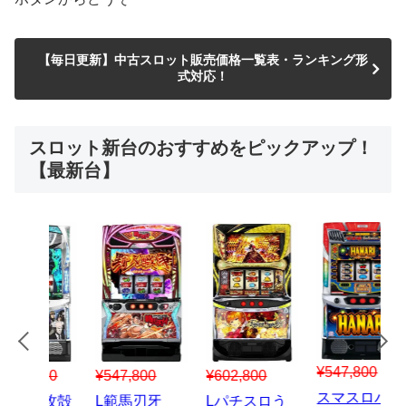
【毎日更新】中古スロット販売価格一覧表・ランキング形
式対応！
スロット新台のおすすめをピックアップ！
【最新台】
¥547,800
¥150,000
00
¥1,867,800
¥3
スマスロハナ
スマスロ秘宝
スロう
Lパチスロ 炎
ス