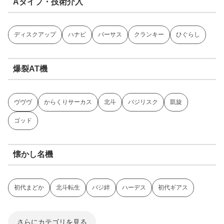
Aタイプ・技術介入
ディスクアップ
ハナビ
バーサス
クランキー
ひぐらし
爆裂AT機
ヴヴヴ
からくりサーカス
北斗
バジリスク
凱旋
ゴッド
懐かし名機
初代まどか
北斗転生
バジ絆
ハーデス
初代ギアス
さらにカテゴリを見る