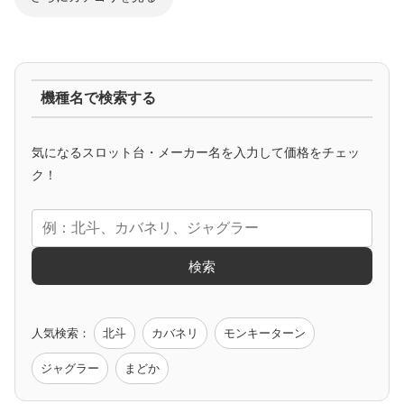
ジャグラー系
機種名で検索する
マイジャグ
ファンキー
アイム
ゴージャグ
ハッピー
気になるスロット台・メーカー名を入力して価格をチェッ
アニメタイアップ
ク！
エヴァ
コードギアス
化物語
炎炎ノ消防隊
ガンダム
検索
ゲーム原作
人気検索：
北斗
カバネリ
モンキーターン
モンハン
バイオ
ペルソナ
ゴッドイーター
鉄拳
ジャグラー
まどか