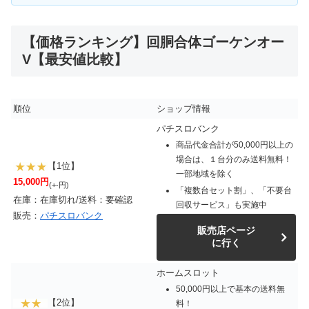
【価格ランキング】回胴合体ゴーケンオー
V【最安値比較】
順位
ショップ情報
パチスロバンク
商品代金合計が50,000円以上の
場合は、１台分のみ送料無料！
【1位】
一部地域を除く
15,000円
(+-円)
「複数台セット割」、「不要台
在庫：在庫切れ/送料：要確認
回収サービス」も実施中
販売：
パチスロバンク
販売店ページ
に行く
ホームスロット
50,000円以上で基本の送料無
【2位】
料！