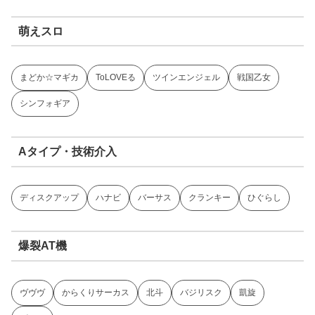
萌えスロ
まどか☆マギカ
ToLOVEる
ツインエンジェル
戦国乙女
シンフォギア
Aタイプ・技術介入
ディスクアップ
ハナビ
バーサス
クランキー
ひぐらし
爆裂AT機
ヴヴヴ
からくりサーカス
北斗
バジリスク
凱旋