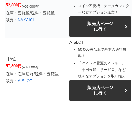
52,800円
コイン不要機、データカウンタ
(+32,800円)
ーなどオプション充実！
在庫：要確認/送料：要確認
販売：
NAKAICHI
販売店ページ
に行く
A-SLOT
50,000円以上で基本の送料無
料！
【5位】
「クイック電源スイッチ」、
57,800円
(+37,800円)
「十円玉加工サービス」など
在庫：在庫切れ/送料：要確認
様々なオプションを取り揃え
販売：
A-SLOT
販売店ページ
に行く