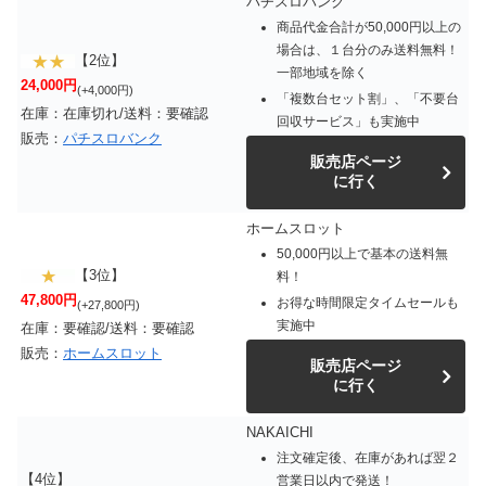
パチスロバンク
商品代金合計が50,000円以上の
場合は、１台分のみ送料無料！
【2位】
一部地域を除く
24,000円
(+4,000円)
「複数台セット割」、「不要台
在庫：在庫切れ/送料：要確認
回収サービス」も実施中
販売：
パチスロバンク
販売店ページ
に行く
ホームスロット
50,000円以上で基本の送料無
【3位】
料！
47,800円
お得な時間限定タイムセールも
(+27,800円)
実施中
在庫：要確認/送料：要確認
販売：
ホームスロット
販売店ページ
に行く
NAKAICHI
注文確定後、在庫があれば翌２
【4位】
営業日以内で発送！