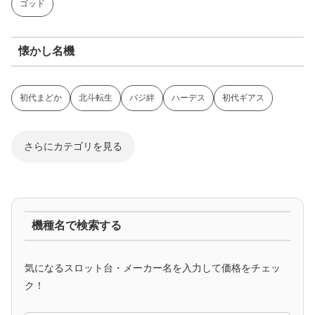
ゴッド
懐かし名機
初代まどか
北斗転生
バジ絆
ハーデス
初代ギアス
さらにカテゴリを見る
ジャグラー系
機種名で検索する
マイジャグ
ファンキー
アイム
ゴージャグ
ハッピー
気になるスロット台・メーカー名を入力して価格をチェッ
アニメタイアップ
ク！