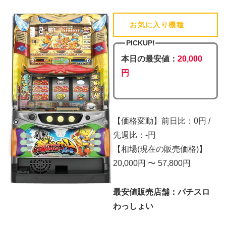
お気に入り機種
(追加済)
PICKUP!
本日の最安値：
20,000
円
【価格変動】前日比：0円 /
先週比：-円
【相場(現在の販売価格)】
20,000円 〜 57,800円
最安値販売店舗：パチスロ
わっしょい