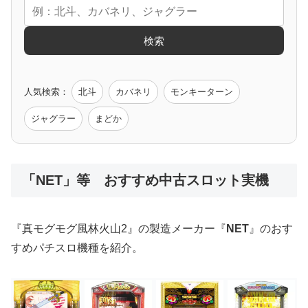
エヴァ
コードギアス
化物語
炎炎ノ消防隊
ガンダム
検索
ゲーム原作
人気検索：
北斗
カバネリ
モンキーターン
モンハン
バイオ
ペルソナ
ゴッドイーター
鉄拳
ジャグラー
まどか
低価格おすすめ
「NET」等 おすすめ中古スロット実機
値下げ台
ディスクアップ
エウレカ
新鬼武者
ひぐらし
『真モグモグ風林火山2』の製造メーカー『
NET
』のおす
すめパチスロ機種を紹介。