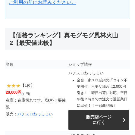
ご利用の前にお読みください。
【価格ランキング】真モグモグ風林火山
2【最安値比較】
順位
ショップ情報
パチスロわっしょい
全台、家スロ必須の「コイン不
【1位】
要機付」不要な場合は2,000円
20,000円
引き！「即日出荷に対応」平日
(+-円)
午後２時までの注文で翌営業日
在庫：在庫切れです。/送料：要確
に出荷！！一部商品除く
認
販売：
パチスロわっしょい
販売店ページ
に行く