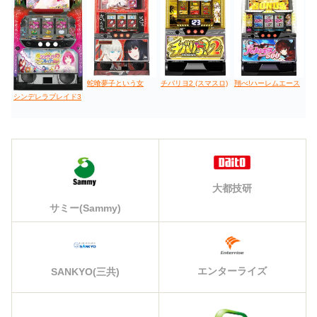
蛇喰夢子という女
チバリヨ2 (スマスロ)
翔べ!ハーレムエース
シンデレラブレイド3
大都技研
サミー(Sammy)
エンターライズ
SANKYO(三共)