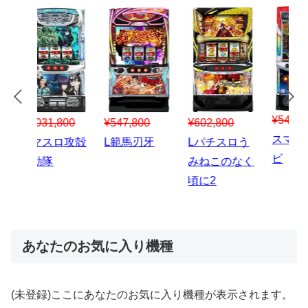
¥547,800
¥150,000
00
¥1,867,800
¥3
スマスロハナ
スマスロ秘宝
スロう
Lパチスロ 炎
ス
ビ
伝
のなく
炎ノ消防隊2
6
あなたのお気に入り機種
(未登録)ここにあなたのお気に入り機種が表示されます。