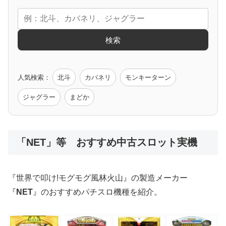
エヴァ
コードギアス
化物語
炎炎ノ消防隊
ガンダム
検索
ゲーム原作
人気検索：
北斗
カバネリ
モンキーターン
モンハン
バイオ
ペルソナ
ゴッドイーター
鉄拳
ジャグラー
まどか
低価格おすすめ
「NET」等 おすすめ中古スロット実機
値下げ台
ディスクアップ
エウレカ
新鬼武者
ひぐらし
『世界で叩け!モグモグ風林火山』の製造メーカー
『
NET
』のおすすめパチスロ機種を紹介。