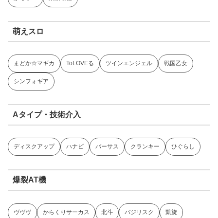
萌えスロ
まどか☆マギカ
ToLOVEる
ツインエンジェル
戦国乙女
シンフォギア
Aタイプ・技術介入
ディスクアップ
ハナビ
バーサス
クランキー
ひぐらし
爆裂AT機
ヴヴヴ
からくりサーカス
北斗
バジリスク
凱旋