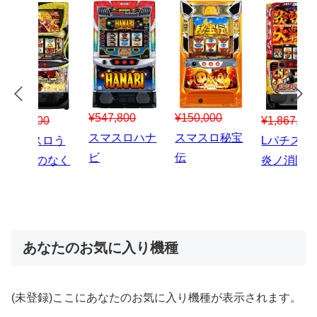
¥547,800
¥150,000
00
¥1,867,800
¥3
スマスロハナ
スマスロ秘宝
スロう
Lパチスロ 炎
ス
ビ
伝
のなく
炎ノ消防隊2
6
あなたのお気に入り機種
(未登録)ここにあなたのお気に入り機種が表示されます。