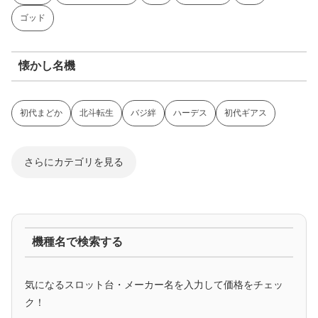
ゴッド
懐かし名機
初代まどか
北斗転生
バジ絆
ハーデス
初代ギアス
さらにカテゴリを見る
ジャグラー系
機種名で検索する
マイジャグ
ファンキー
アイム
ゴージャグ
ハッピー
気になるスロット台・メーカー名を入力して価格をチェッ
アニメタイアップ
ク！