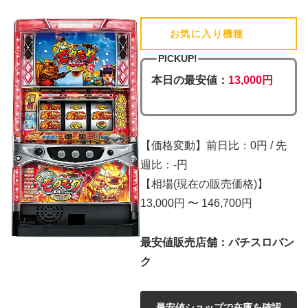
お気に入り機種
(追加済)
PICKUP!
本日の最安値：
13,000円
【価格変動】前日比：0円 / 先
週比：-円
【相場(現在の販売価格)】
13,000円 〜 146,700円
最安値販売店舗：パチスロバン
ク
最安値ショップで在庫を確認