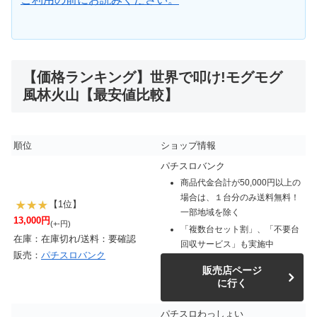
【価格ランキング】世界で叩け!モグモグ
風林火山【最安値比較】
順位
ショップ情報
パチスロバンク
商品代金合計が50,000円以上の
場合は、１台分のみ送料無料！
【1位】
一部地域を除く
13,000円
(+-円)
「複数台セット割」、「不要台
在庫：在庫切れ/送料：要確認
回収サービス」も実施中
販売：
パチスロバンク
販売店ページ
に行く
パチスロわっしょい