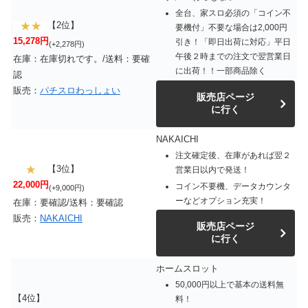
全台、家スロ必須の「コイン不
【2位】
要機付」不要な場合は2,000円
15,278円
引き！「即日出荷に対応」平日
(+2,278円)
午後２時までの注文で翌営業日
在庫：在庫切れです。/送料：要確
に出荷！！一部商品除く
認
販売：
パチスロわっしょい
販売店ページ
に行く
NAKAICHI
注文確定後、在庫があれば翌２
【3位】
営業日以内で発送！
22,000円
コイン不要機、データカウンタ
(+9,000円)
ーなどオプション充実！
在庫：要確認/送料：要確認
販売：
NAKAICHI
販売店ページ
に行く
ホームスロット
50,000円以上で基本の送料無
【4位】
料！