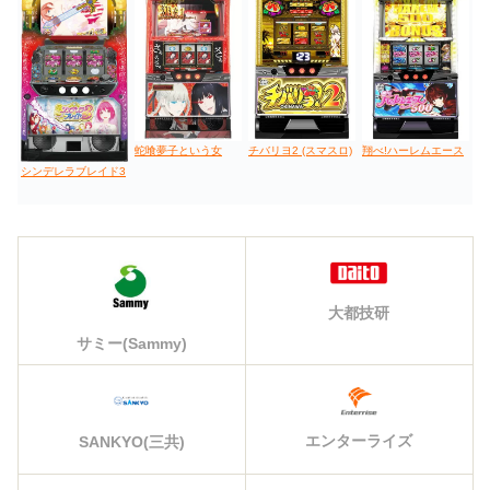
蛇喰夢子という女
チバリヨ2 (スマスロ)
翔べ!ハーレムエース
シンデレラブレイド3
大都技研
サミー(Sammy)
エンターライズ
SANKYO(三共)