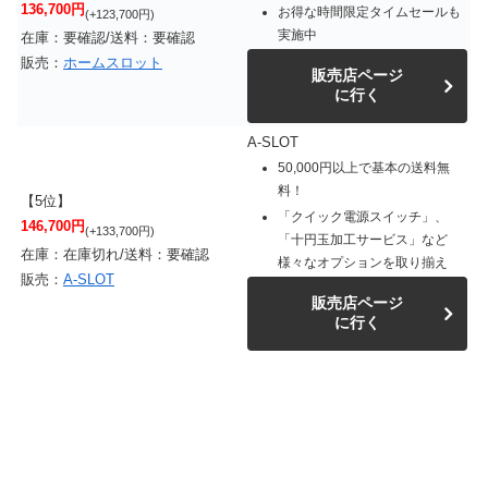
136,700円
お得な時間限定タイムセールも
(+123,700円)
実施中
在庫：要確認/送料：要確認
販売：
ホームスロット
販売店ページ
に行く
A-SLOT
50,000円以上で基本の送料無
料！
【5位】
「クイック電源スイッチ」、
146,700円
(+133,700円)
「十円玉加工サービス」など
在庫：在庫切れ/送料：要確認
様々なオプションを取り揃え
販売：
A-SLOT
販売店ページ
に行く