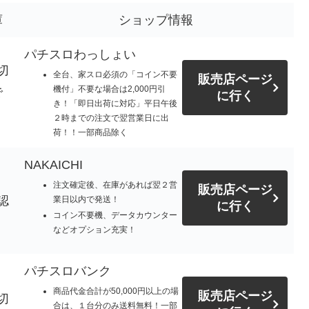
庫
ショップ情報
パチスロわっしょい
切
全台、家スロ必須の「コイン不要
販売店ページ
機付」不要な場合は2,000円引
で
に行く
き！「即日出荷に対応」平日午後
。
２時までの注文で翌営業日に出
荷！！一部商品除く
NAKAICHI
注文確定後、在庫があれば翌２営
販売店ページ
認
業日以内で発送！
に行く
コイン不要機、データカウンター
などオプション充実！
パチスロバンク
商品代金合計が50,000円以上の場
販売店ページ
切
合は、１台分のみ送料無料！一部