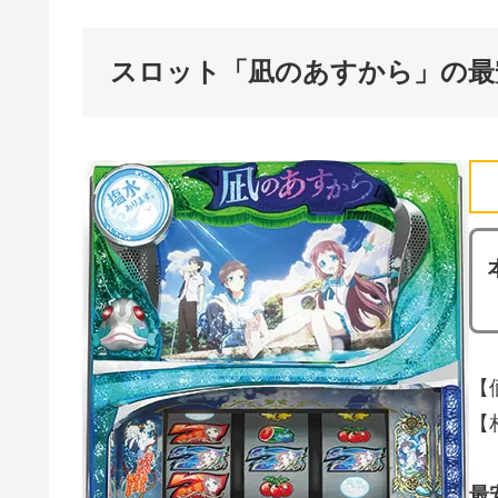
スロット「凪のあすから」の最
【
【相
最