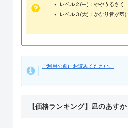
レベル２(中)：ややうるさく
レベル３(大)：かなり音が
ご利用の前にお読みください。
【価格ランキング】凪のあすか