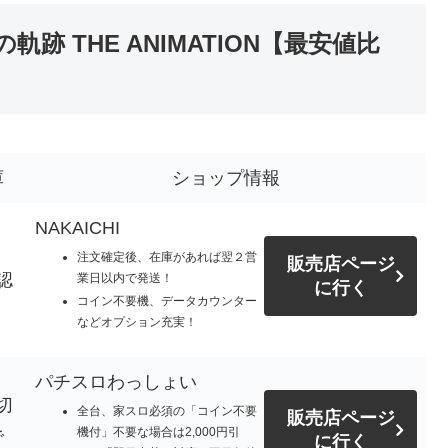
 THE ANIMATION【最安値比
庫
ショップ情報
NAKAICHI
注文確定後、在庫があれば翌２営
販売店ページ
認
業日以内で発送！
に行く
コイン不要機、データカウンター
などオプション充実！
パチスロわっしょい
切
全台、家スロ必須の「コイン不要
販売店ページ
機付」不要な場合は2,000円引
で
に行く