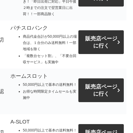
き！「即日出荷に対応」平日午後
。
２時までの注文で翌営業日に出
荷！！一部商品除く
パチスロバンク
商品代金合計が50,000円以上の場
販売店ページ
切
合は、１台分のみ送料無料！一部
に行く
地域を除く
「複数台セット割」、「不要台回
収サービス」も実施中
ホームスロット
50,000円以上で基本の送料無料！
販売店ページ
認
お得な時間限定タイムセールも実
に行く
施中
A-SLOT
50,000円以上で基本の送料無料！
切
販売店ページ