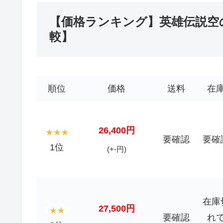
【価格ランキング】英雄伝説空の軌跡
較】
順位
価格
送料
在
26,400円
要確認
要確
1位
(+-円)
在庫
27,500円
要確認
れ