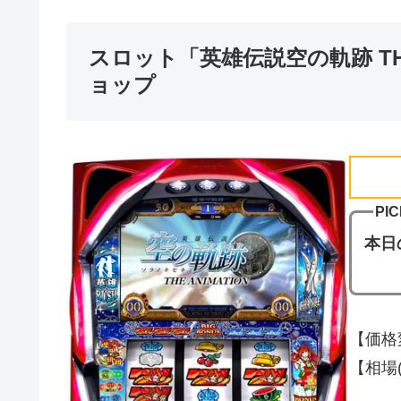
スロット「英雄伝説空の軌跡 THE
ョップ
PIC
本日
【価格
【相場(