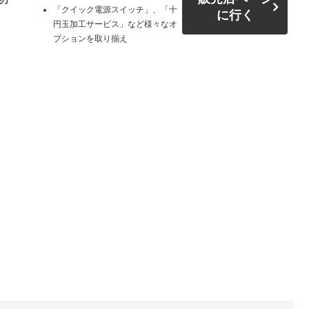
「クイック電源スイッチ」、「十
に行く
円玉加工サービス」など様々なオ
プションを取り揃え