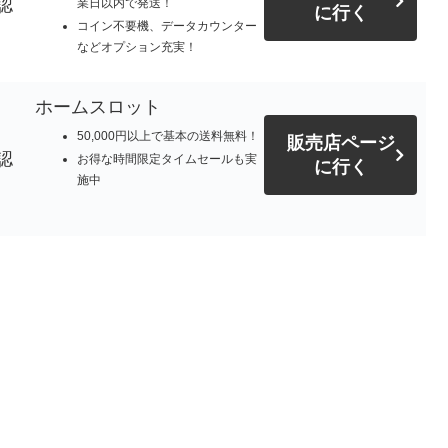
認
業日以内で発送！
に行く
コイン不要機、データカウンター
などオプション充実！
ホームスロット
50,000円以上で基本の送料無料！
販売店ページ
認
お得な時間限定タイムセールも実
に行く
施中