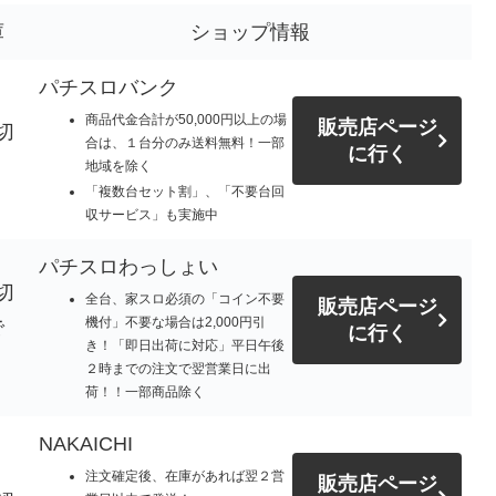
庫
ショップ情報
パチスロバンク
商品代金合計が50,000円以上の場
販売店ページ
切
合は、１台分のみ送料無料！一部
に行く
地域を除く
「複数台セット割」、「不要台回
収サービス」も実施中
パチスロわっしょい
切
全台、家スロ必須の「コイン不要
販売店ページ
機付」不要な場合は2,000円引
で
に行く
き！「即日出荷に対応」平日午後
。
２時までの注文で翌営業日に出
荷！！一部商品除く
NAKAICHI
注文確定後、在庫があれば翌２営
販売店ページ