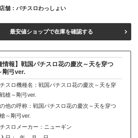
店舗：パチスロわっしょい
最安値ショップで在庫を確認する
種情報】戦国パチスロ花の慶次～天を穿つ
剛弓ver.
チスロ機種名：戦国パチスロ花の慶次～天を穿
戦槍～剛弓ver.
の他の呼称：戦国パチスロ花の慶次～天を穿つ
槍～剛弓ver.
チスロメーカー：ニューギン
入日：- 年 – 月 – 日