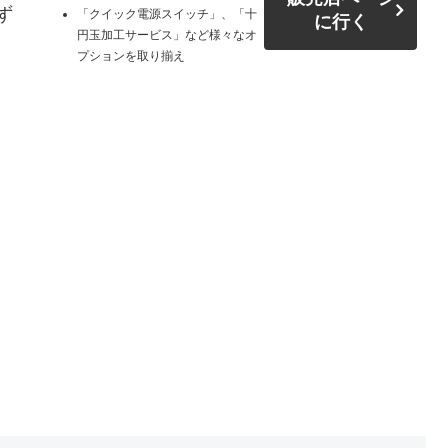
ず
「クイック電源スイッチ」、「十
に行く
円玉加工サービス」など様々なオ
プションを取り揃え