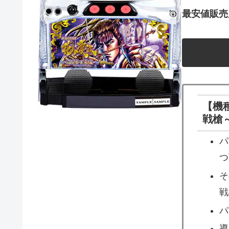
最安値販売
【機
戦槍～
パ
つ
そ
戦
パ
導