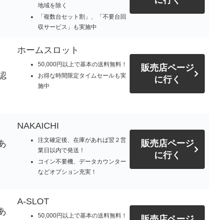
に行く
地域を除く
「複数台セット割」、「不要台回
収サービス」も実施中
ホームスロット
50,000円以上で基本の送料無料！
販売店ページ
認
お得な時間限定タイムセールも実
に行く
施中
NAKAICHI
注文確定後、在庫があれば翌２営
あ
販売店ページ
業日以内で発送！
に行く
コイン不要機、データカウンター
などオプション充実！
A-SLOT
あ
50,000円以上で基本の送料無料！
販売店ページ