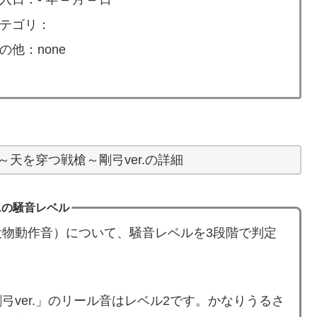
テゴリ：
の他：none
天を穿つ戦槍～剛弓ver.の詳細
.の騒音レベル
物動作音）について、騒音レベルを3段階で判定
ver.」のリール音はレベル2です。かなりうるさ