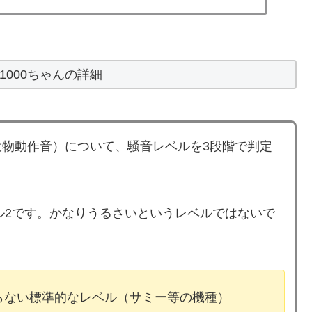
1000ちゃんの詳細
物動作音）について、騒音レベルを3段階で判定
ベル2です。かなりうるさいというレベルではないで
ならない標準的なレベル（サミー等の機種）