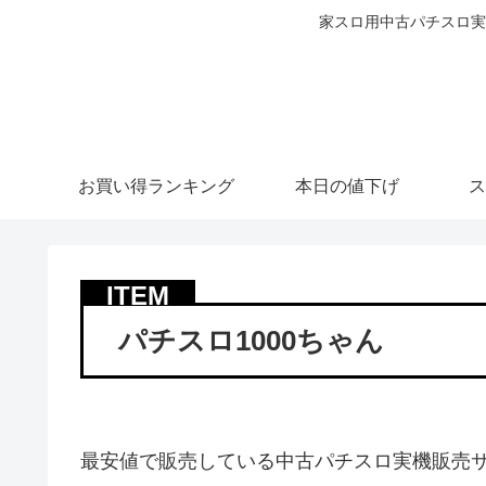
家スロ用中古パチスロ実
お買い得ランキング
本日の値下げ
ス
パチスロ1000ちゃん
最安値で販売している中古パチスロ実機販売