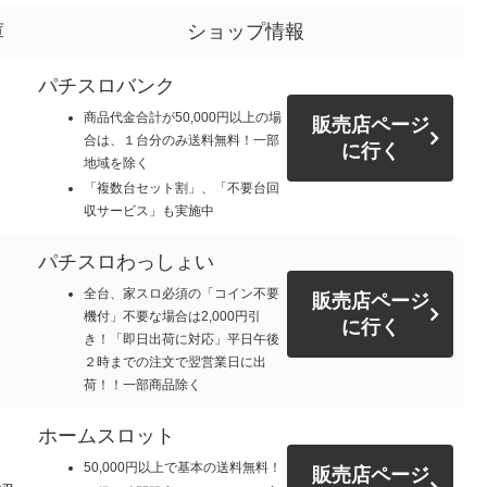
庫
ショップ情報
パチスロバンク
商品代金合計が50,000円以上の場
販売店ページ
合は、１台分のみ送料無料！一部
に行く
地域を除く
「複数台セット割」、「不要台回
収サービス」も実施中
パチスロわっしょい
全台、家スロ必須の「コイン不要
販売店ページ
機付」不要な場合は2,000円引
に行く
き！「即日出荷に対応」平日午後
２時までの注文で翌営業日に出
荷！！一部商品除く
ホームスロット
50,000円以上で基本の送料無料！
販売店ページ