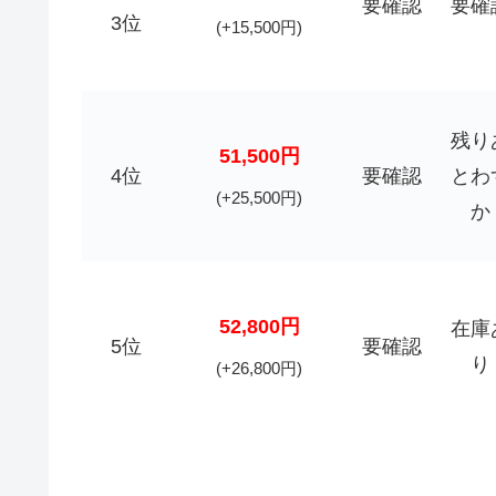
要確認
要確
3位
(+15,500円)
残り
51,500円
4位
要確認
とわ
(+25,500円)
か
52,800円
在庫
5位
要確認
り
(+26,800円)