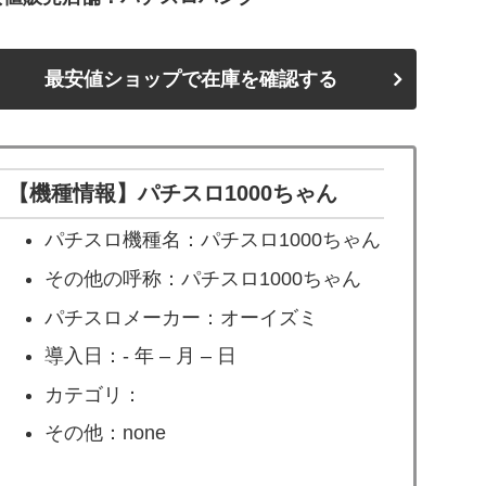
最安値ショップで在庫を確認する
【機種情報】パチスロ1000ちゃん
パチスロ機種名：パチスロ1000ちゃん
その他の呼称：パチスロ1000ちゃん
パチスロメーカー：オーイズミ
導入日：- 年 – 月 – 日
カテゴリ：
その他：none