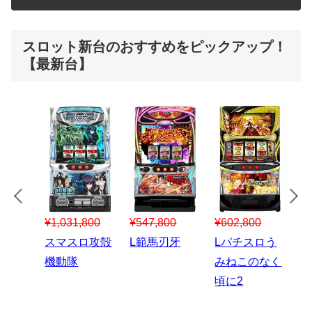
スロット新台のおすすめをピックアップ！
【最新台】
¥547,800
¥150,000
00
¥1,867,800
¥3
スマスロハナ
スマスロ秘宝
スロう
Lパチスロ 炎
ス
ビ
伝
のなく
炎ノ消防隊2
6