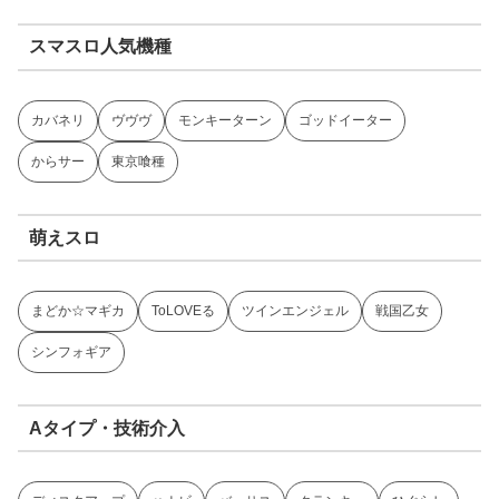
スマスロ人気機種
カバネリ
ヴヴヴ
モンキーターン
ゴッドイーター
からサー
東京喰種
萌えスロ
まどか☆マギカ
ToLOVEる
ツインエンジェル
戦国乙女
シンフォギア
Aタイプ・技術介入