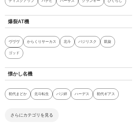
ディスクアップ
ハナビ
バーサス
クランキー
ひぐらし
爆裂AT機
ヴヴヴ
からくりサーカス
北斗
バジリスク
凱旋
ゴッド
懐かし名機
初代まどか
北斗転生
バジ絆
ハーデス
初代ギアス
さらにカテゴリを見る
ジャグラー系