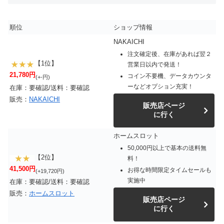
順位
ショップ情報
NAKAICHI
注文確定後、在庫があれば翌２
【1位】
営業日以内で発送！
21,780円
コイン不要機、データカウンタ
(+-円)
ーなどオプション充実！
在庫：要確認/送料：要確認
販売：
NAKAICHI
販売店ページ
に行く
ホームスロット
50,000円以上で基本の送料無
【2位】
料！
41,500円
お得な時間限定タイムセールも
(+19,720円)
実施中
在庫：要確認/送料：要確認
販売：
ホームスロット
販売店ページ
に行く