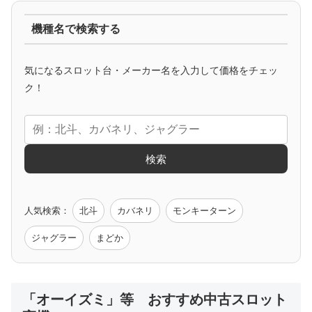
機種名で検索する
マイジャグ
ファンキー
アイム
ゴージャグ
ハッピー
気になるスロット台・メーカー名を入力して価格をチェッ
アニメタイアップ
ク！
エヴァ
コードギアス
化物語
炎炎ノ消防隊
ガンダム
検索
ゲーム原作
人気検索：
北斗
カバネリ
モンキーターン
モンハン
バイオ
ペルソナ
ゴッドイーター
鉄拳
ジャグラー
まどか
低価格おすすめ
「オーイズミ」等 おすすめ中古スロット