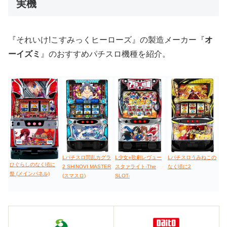
実機
値下げ台
ディスクアップ
エウレカ
新鬼武者
ひぐらし
『それいけ!こすみっくヒーローズ』の製造メーカー『
オ
ーイズミ
』のおすすめパチスロ機種を紹介。
Lパチスロ閃乱カグラ
L少女⭐︎歌劇レヴュー
Lパチスロうみねこの
ひぐらしのなく頃に
2 SHINOVI MASTER
スタァライト-The
なく頃に2
祭 (メインパネル)
(スマスロ)
SLOT-