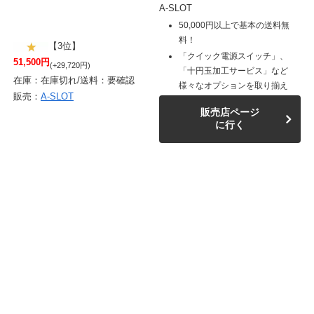
A-SLOT
50,000円以上で基本の送料無
料！
【3位】
「クイック電源スイッチ」、
51,500円
(+29,720円)
「十円玉加工サービス」など
在庫：在庫切れ/送料：要確認
様々なオプションを取り揃え
販売：
A-SLOT
販売店ページ
に行く