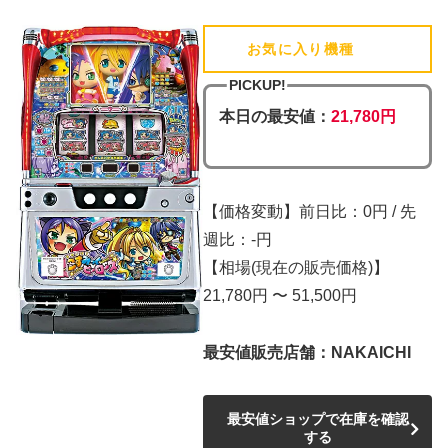
お気に入り機種
(追加済)
PICKUP!
本日の最安値：
21,780円
【価格変動】前日比：0円 / 先
週比：-円
【相場(現在の販売価格)】
21,780円 〜 51,500円
最安値販売店舗：NAKAICHI
最安値ショップで在庫を確認
する