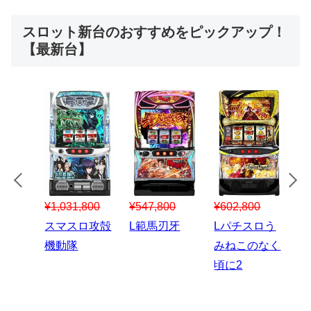
スロット新台のおすすめをピックアップ！
【最新台】
¥547,800
¥150,000
00
¥1,867,800
¥3
スマスロハナ
スマスロ秘宝
スロう
Lパチスロ 炎
ス
ビ
伝
のなく
炎ノ消防隊2
6