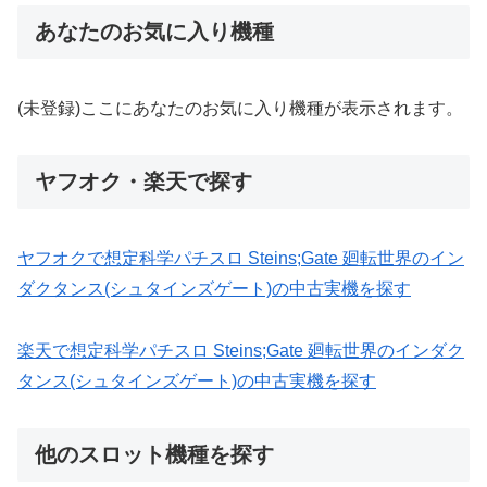
あなたのお気に入り機種
(未登録)ここにあなたのお気に入り機種が表示されます。
ヤフオク・楽天で探す
ヤフオクで想定科学パチスロ Steins;Gate 廻転世界のイン
ダクタンス(シュタインズゲート)の中古実機を探す
楽天で想定科学パチスロ Steins;Gate 廻転世界のインダク
タンス(シュタインズゲート)の中古実機を探す
他のスロット機種を探す