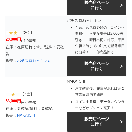
販売店ページ
に行く
パチスロわっしょい
全台、家スロ必須の「コイン不
【2位】
要機付」不要な場合は2,000円
29,000円
引き！「即日出荷に対応」平日
(+1,000円)
午後２時までの注文で翌営業日
在庫：在庫切れです。/送料：要確
に出荷！！一部商品除く
認
販売：
パチスロわっしょい
販売店ページ
に行く
NAKAICHI
注文確定後、在庫があれば翌２
【3位】
営業日以内で発送！
33,000円
コイン不要機、データカウンタ
(+5,000円)
ーなどオプション充実！
在庫：要確認/送料：要確認
販売：
NAKAICHI
販売店ページ
に行く