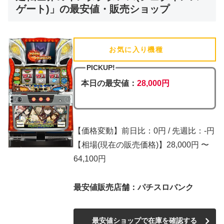
ゲート)」の最安値・販売ショップ
お気に入り機種
(追加済)
PICKUP!
本日の最安値：
28,000円
【価格変動】前日比：0円 / 先週比：-円
【相場(現在の販売価格)】28,000円 〜
64,100円
最安値販売店舗：パチスロバンク
最安値ショップで在庫を確認する