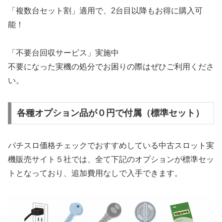
「複数台セット割」適用で、2台目以降もお得に購入可
能！
「不要台回収サービス」実施中
不要になった実機の処分でお困りの際はぜひご利用くださ
い。
各種オプション品が０円で付属（標準セット）
パチスロ価格チェックでおすすめしている中古スロット実
機販売サイト５社では、全て下記のオプションが標準セッ
トとなっており、追加費用なしで入手できます。