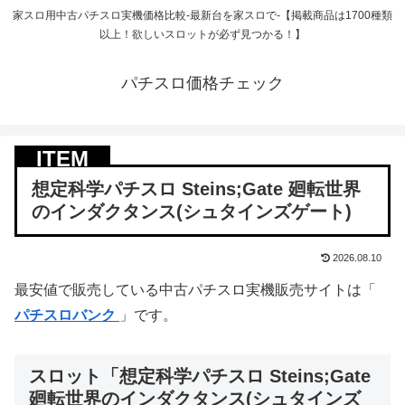
家スロ用中古パチスロ実機価格比較-最新台を家スロで-【掲載商品は1700種類
以上！欲しいスロットが必ず見つかる！】
パチスロ価格チェック
想定科学パチスロ Steins;Gate 廻転世界
のインダクタンス(シュタインズゲート)
2026.08.10
最安値で販売している中古パチスロ実機販売サイトは「
パチスロバンク
」です。
スロット「想定科学パチスロ Steins;Gate
廻転世界のインダクタンス(シュタインズ