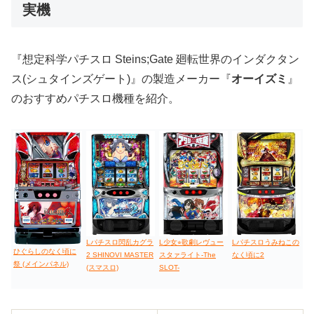
実機
値下げ台
ディスクアップ
エウレカ
新鬼武者
ひぐらし
『想定科学パチスロ Steins;Gate 廻転世界のインダクタン
ス(シュタインズゲート)』の製造メーカー『
オーイズミ
』
のおすすめパチスロ機種を紹介。
Lパチスロ閃乱カグラ
L少女⭐︎歌劇レヴュー
Lパチスロうみねこの
ひぐらしのなく頃に
2 SHINOVI MASTER
スタァライト-The
なく頃に2
祭 (メインパネル)
(スマスロ)
SLOT-