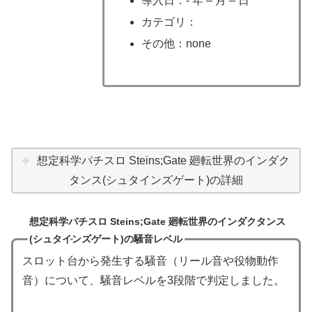
導入日：- 年 – 月 – 日
カテゴリ：
その他：none
想定科学パチスロ Steins;Gate 廻転世界のインダク
タンス(シュタインズゲート)の詳細
想定科学パチスロ Steins;Gate 廻転世界のインダクタンス
(シュタインズゲート)の騒音レベル
スロット台から発生する騒音（リール音や役物動作
音）について、騒音レベルを3段階で判定しました。