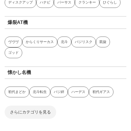
ディスクアップ
ハナビ
バーサス
クランキー
ひぐらし
爆裂AT機
ヴヴヴ
からくりサーカス
北斗
バジリスク
凱旋
ゴッド
懐かし名機
初代まどか
北斗転生
バジ絆
ハーデス
初代ギアス
さらにカテゴリを見る
ジャグラー系