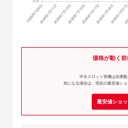
価格が動く前
中古スロット実機は在庫数
気になる場合は、現在の最安値ショ
最安値ショッ