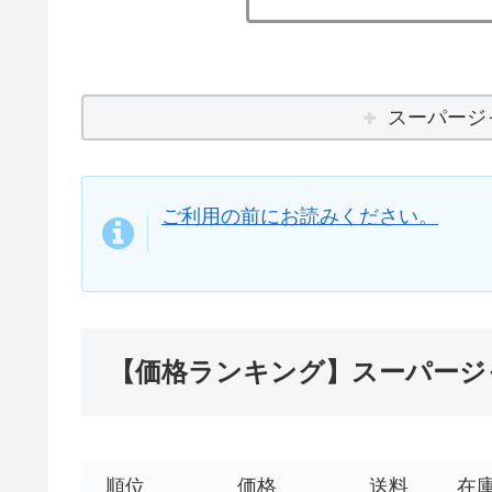
スーパージ
ご利用の前にお読みください。
【価格ランキング】スーパージ
順位
価格
送料
在