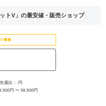
ットV」の最安値・販売ショップ
り機種
(追加済)
 先週比：-円
00円 〜 58,500円