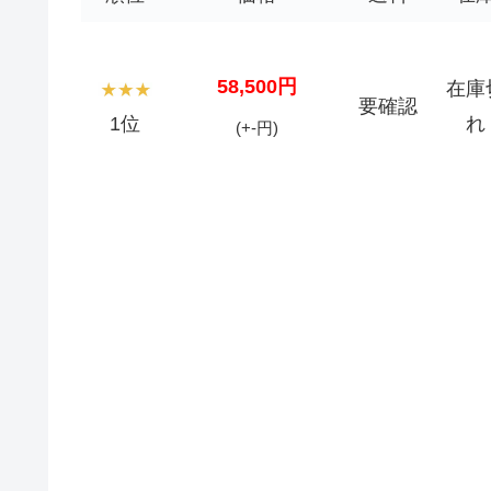
58,500円
在庫
要確認
1位
れ
(+-円)