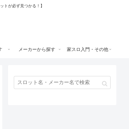
ロットが必ず見つかる！】
す
メーカーから探す
家スロ入門・その他