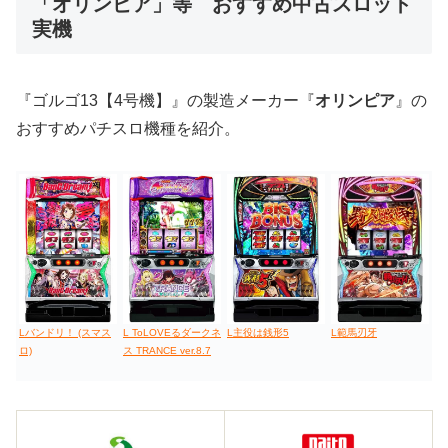
「オリンピア」等 おすすめ中古スロット
実機
値下げ台
ディスクアップ
エウレカ
新鬼武者
ひぐらし
『ゴルゴ13【4号機】』の製造メーカー『
オリンピア
』の
おすすめパチスロ機種を紹介。
Lバンドリ！ (スマス
L ToLOVEるダークネ
L主役は銭形5
L範馬刃牙
ロ)
ス TRANCE ver.8.7