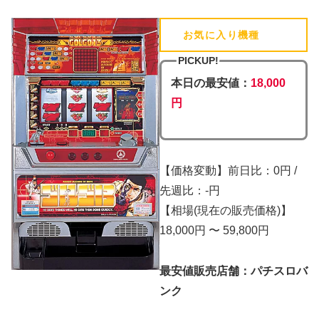
お気に入り機種
(追加済)
PICKUP!
本日の最安値：
18,000
円
【価格変動】前日比：0円 /
先週比：-円
【相場(現在の販売価格)】
18,000円 〜 59,800円
最安値販売店舗：パチスロバ
ンク