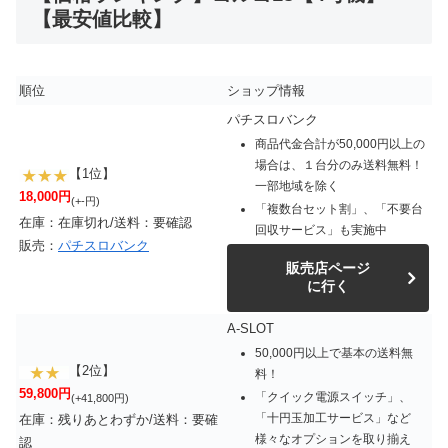
【最安値比較】
順位
ショップ情報
パチスロバンク
商品代金合計が50,000円以上の
場合は、１台分のみ送料無料！
【1位】
一部地域を除く
18,000円
(+-円)
「複数台セット割」、「不要台
在庫：在庫切れ/送料：要確認
回収サービス」も実施中
販売：
パチスロバンク
販売店ページ
に行く
A-SLOT
50,000円以上で基本の送料無
【2位】
料！
59,800円
「クイック電源スイッチ」、
(+41,800円)
「十円玉加工サービス」など
在庫：残りあとわずか/送料：要確
様々なオプションを取り揃え
認