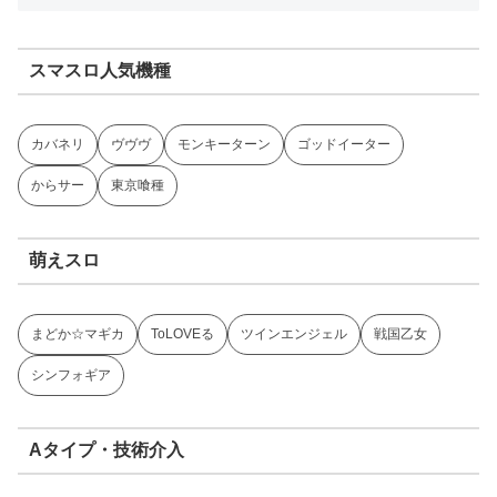
スマスロ人気機種
カバネリ
ヴヴヴ
モンキーターン
ゴッドイーター
からサー
東京喰種
萌えスロ
まどか☆マギカ
ToLOVEる
ツインエンジェル
戦国乙女
シンフォギア
Aタイプ・技術介入