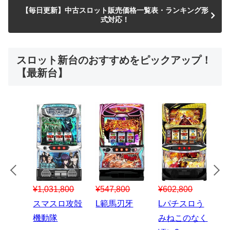
【毎日更新】中古スロット販売価格一覧表・ランキング形
式対応！
スロット新台のおすすめをピックアップ！
【最新台】
¥547,800
¥150,000
00
¥1,867,800
¥3
スマスロハナ
スマスロ秘宝
スロう
Lパチスロ 炎
ス
ビ
伝
のなく
炎ノ消防隊2
6