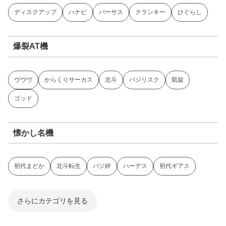
ディスクアップ
ハナビ
バーサス
クランキー
ひぐらし
爆裂AT機
ヴヴヴ
からくりサーカス
北斗
バジリスク
凱旋
ゴッド
懐かし名機
初代まどか
北斗転生
バジ絆
ハーデス
初代ギアス
さらにカテゴリを見る