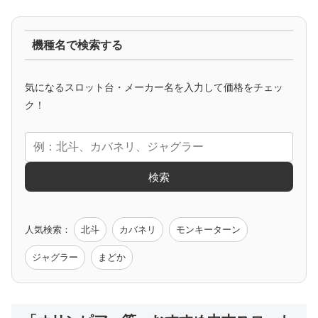
ジャグラー系
機種名で検索する
マイジャグ
ファンキー
アイム
ゴージャグ
ハッピー
気になるスロット台・メーカー名を入力して価格をチェッ
アニメタイアップ
ク！
エヴァ
コードギアス
化物語
炎炎ノ消防隊
ガンダム
検索
ゲーム原作
人気検索：
北斗
カバネリ
モンキーターン
モンハン
バイオ
ペルソナ
ゴッドイーター
鉄拳
ジャグラー
まどか
低価格おすすめ