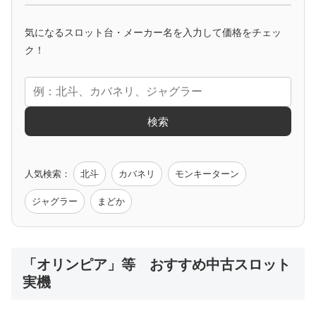
マイジャグ
ファンキー
アイム
ゴージャグ
ハッピー
気になるスロット台・メーカー名を入力して価格をチェッ
アニメタイアップ
ク！
エヴァ
コードギアス
化物語
炎炎ノ消防隊
ガンダム
検索
ゲーム原作
人気検索：
北斗
カバネリ
モンキーターン
モンハン
バイオ
ペルソナ
ゴッドイーター
鉄拳
ジャグラー
まどか
低価格おすすめ
「オリンピア」等 おすすめ中古スロット
実機
値下げ台
ディスクアップ
エウレカ
新鬼武者
ひぐらし