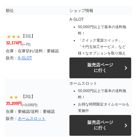
順位
ショップ情報
A-SLOT
50,000円以上で基本の送料無
料！
【1位】
「クイック電源スイッチ」、
32,174円
(+-円)
「十円玉加工サービス」など
在庫：在庫切れ/送料：要確認
様々なオプションを取り揃え
販売：
A-SLOT
販売店ページ
に行く
ホームスロット
50,000円以上で基本の送料無
【2位】
料！
35,209円
お得な時間限定タイムセールも
(+3,035円)
実施中
在庫：要確認/送料：要確認
販売：
ホームスロット
販売店ページ
に行く