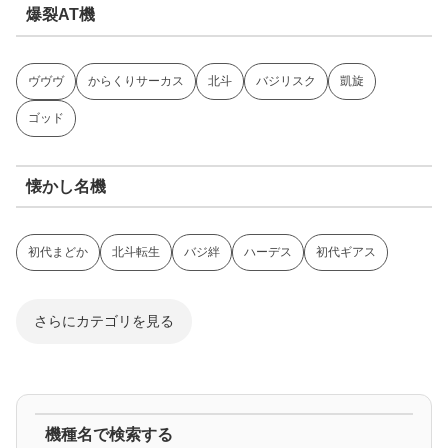
爆裂AT機
ヴヴヴ
からくりサーカス
北斗
バジリスク
凱旋
ゴッド
懐かし名機
初代まどか
北斗転生
バジ絆
ハーデス
初代ギアス
さらにカテゴリを見る
ジャグラー系
機種名で検索する