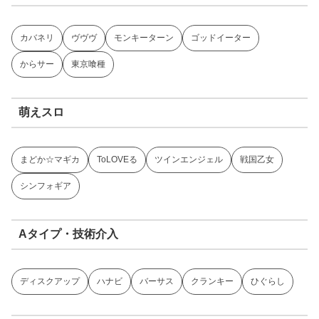
カバネリ
ヴヴヴ
モンキーターン
ゴッドイーター
からサー
東京喰種
萌えスロ
まどか☆マギカ
ToLOVEる
ツインエンジェル
戦国乙女
シンフォギア
Aタイプ・技術介入
ディスクアップ
ハナビ
バーサス
クランキー
ひぐらし