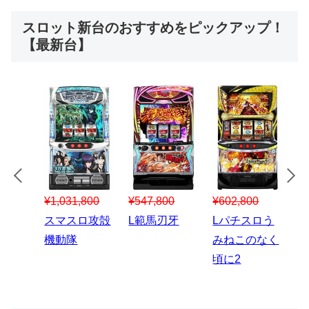
スロット新台のおすすめをピックアップ！
【最新台】
¥547,800
¥150,000
00
¥1,867,800
¥3
スマスロハナ
スマスロ秘宝
スロう
Lパチスロ 炎
ス
ビ
伝
のなく
炎ノ消防隊2
6