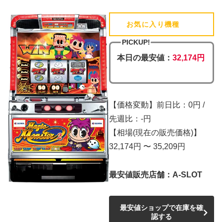
お気に入り機種
(追加済)
PICKUP!
本日の最安値：
32,174円
【価格変動】前日比：0円 /
先週比：-円
【相場(現在の販売価格)】
32,174円 〜 35,209円
最安値販売店舗：A-SLOT
最安値ショップで在庫を確
認する