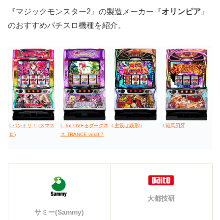
『マジックモンスター2』の製造メーカー『
オリンピア
』
のおすすめパチスロ機種を紹介。
Lバンドリ！ (スマス
L ToLOVEるダークネ
L主役は銭形5
L範馬刃牙
ロ)
ス TRANCE ver.8.7
大都技研
サミー(Sammy)