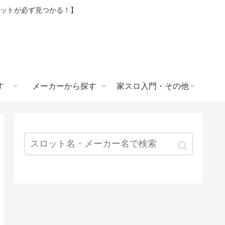
ロットが必ず見つかる！】
す
メーカーから探す
家スロ入門・その他