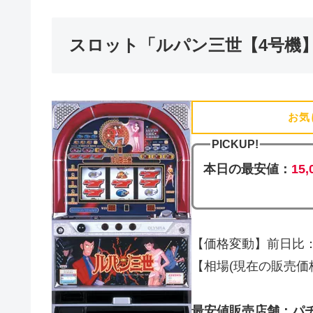
スロット「ルパン三世【4号機
お気
PICKUP!
本日の最安値：
15
【価格変動】前日比：0
【相場(現在の販売価格)】
最安値販売店舗：パ