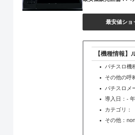
最安値ショ
【機種情報】
パチスロ機
その他の呼
パチスロメ
導入日：- 年 
カテゴリ：
その他：non