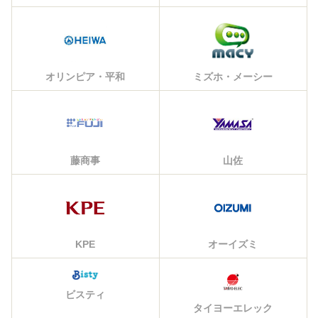
オリンピア・平和
ミズホ・メーシー
藤商事
山佐
KPE
オーイズミ
ビスティ
タイヨーエレック