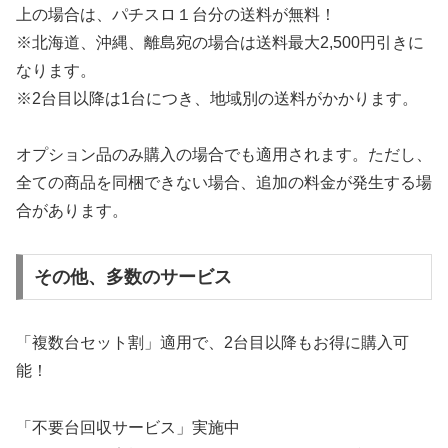
上の場合は、パチスロ１台分の送料が無料！
※北海道、沖縄、離島宛の場合は送料最大2,500円引きに
なります。
※2台目以降は1台につき、地域別の送料がかかります。
オプション品のみ購入の場合でも適用されます。ただし、
全ての商品を同梱できない場合、追加の料金が発生する場
合があります。
その他、多数のサービス
「複数台セット割」適用で、2台目以降もお得に購入可
能！
「不要台回収サービス」実施中