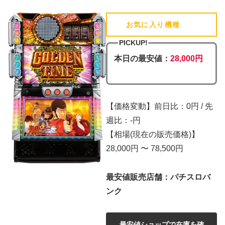
お気に入り機種
(追加済)
PICKUP!
本日の最安値：
28,000円
【価格変動】前日比：0円 / 先
週比：-円
【相場(現在の販売価格)】
28,000円 〜 78,500円
最安値販売店舗：パチスロバ
ンク
最安値ショップで在庫を確