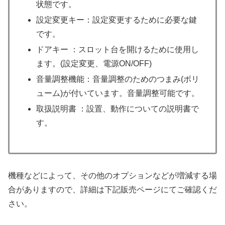
状態です。
設定変更キー：設定変更するために必要な鍵
です。
ドアキー ：スロット台を開けるために使用し
ます。(設定変更、電源ON/OFF)
音量調整機能：音量調整のためのつまみ(ボリ
ューム)が付いています。音量調整可能です。
取扱説明書 ：設置、動作についての説明書で
す。
機種などによって、その他のオプションなどが増減する場
合がありますので、詳細は下記販売ページにてご確認くだ
さい。