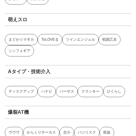
萌えスロ
まどか☆マギカ
ToLOVEる
ツインエンジェル
戦国乙女
シンフォギア
Aタイプ・技術介入
ディスクアップ
ハナビ
バーサス
クランキー
ひぐらし
爆裂AT機
ヴヴヴ
からくりサーカス
北斗
バジリスク
凱旋