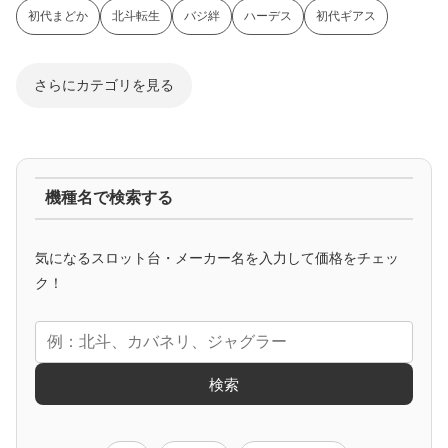
初代まどか
北斗転生
バジ絆
ハーデス
初代ギアス
さらにカテゴリを見る
ジャグラー系
機種名で検索する
マイジャグ
ファンキー
アイム
ゴージャグ
ハッピー
気になるスロット台・メーカー名を入力して価格をチェッ
アニメタイアップ
ク！
エヴァ
コードギアス
化物語
炎炎ノ消防隊
ガンダム
検索
ゲーム原作