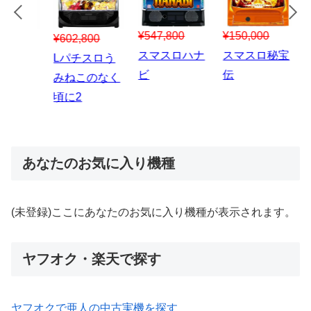
¥547,800
¥150,000
00
¥1,867,800
¥3
スマスロハナ
スマスロ秘宝
スロう
Lパチスロ 炎
ス
ビ
伝
のなく
炎ノ消防隊2
6
あなたのお気に入り機種
(未登録)ここにあなたのお気に入り機種が表示されます。
ヤフオク・楽天で探す
ヤフオクで亜人の中古実機を探す