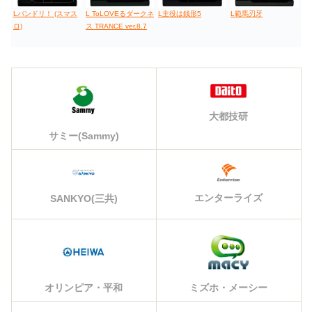
Lバンドリ！ (スマス
L ToLOVEるダークネ
L主役は銭形5
L範馬刃牙
ロ)
ス TRANCE ver.8.7
大都技研
サミー(Sammy)
エンターライズ
SANKYO(三共)
オリンピア・平和
ミズホ・メーシー