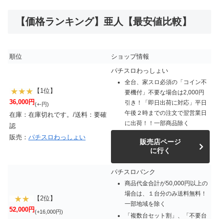
【価格ランキング】亜人【最安値比較】
順位
ショップ情報
パチスロわっしょい
全台、家スロ必須の「コイン不
【1位】
要機付」不要な場合は2,000円
36,000円
引き！「即日出荷に対応」平日
(+-円)
午後２時までの注文で翌営業日
在庫：在庫切れです。/送料：要確
に出荷！！一部商品除く
認
販売：
パチスロわっしょい
販売店ページ
に行く
パチスロバンク
商品代金合計が50,000円以上の
場合は、１台分のみ送料無料！
【2位】
一部地域を除く
52,000円
(+16,000円)
「複数台セット割」、「不要台