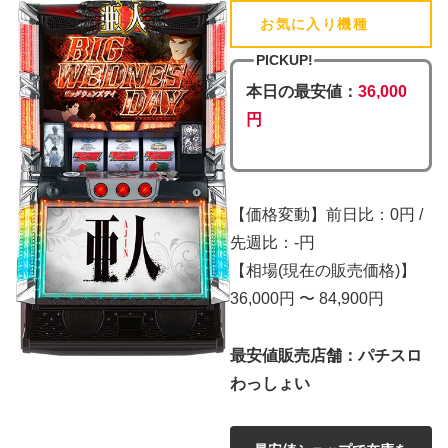
お気に入り機種
(追加済)
PICKUP!
本日の最安値：
36,000
円
【価格変動】前日比：0円 /
先週比：-円
【相場(現在の販売価格)】
36,000円 〜 84,900円
最安値販売店舗：パチスロ
わっしょい