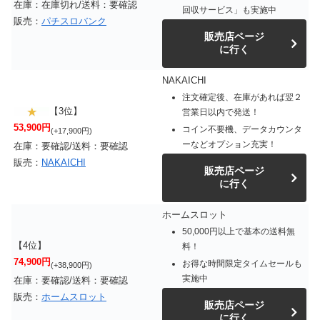
在庫：在庫切れ/送料：要確認
回収サービス」も実施中
販売：
パチスロバンク
販売店ページ
に行く
NAKAICHI
注文確定後、在庫があれば翌２
【3位】
営業日以内で発送！
53,900円
コイン不要機、データカウンタ
(+17,900円)
ーなどオプション充実！
在庫：要確認/送料：要確認
販売：
NAKAICHI
販売店ページ
に行く
ホームスロット
50,000円以上で基本の送料無
【4位】
料！
74,900円
お得な時間限定タイムセールも
(+38,900円)
実施中
在庫：要確認/送料：要確認
販売：
ホームスロット
販売店ページ
に行く