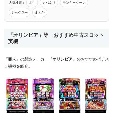
人気検索：
北斗
カバネリ
モンキーターン
モンハン
バイオ
ペルソナ
ゴッドイーター
鉄拳
ジャグラー
まどか
低価格おすすめ
「オリンピア」等 おすすめ中古スロット
実機
値下げ台
ディスクアップ
エウレカ
新鬼武者
ひぐらし
『亜人』の製造メーカー『
オリンピア
』のおすすめパチス
ロ機種を紹介。